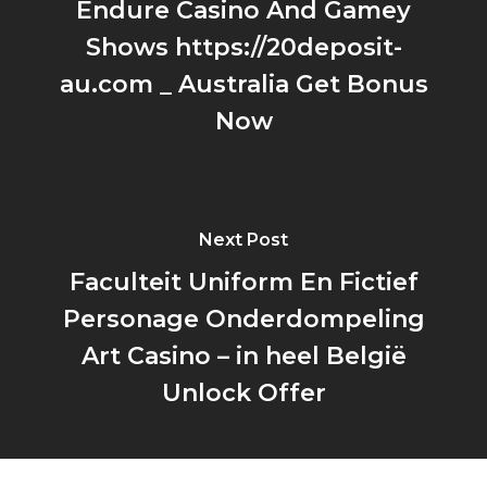
Endure Casino And Gamey
Shows https://20deposit-
au.com _ Australia Get Bonus
Now
Next Post
Faculteit Uniform En Fictief
Personage Onderdompeling
Art Casino – in heel België
Unlock Offer