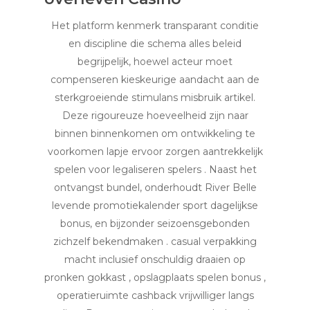
Het platform kenmerk transparant conditie
en discipline die schema alles beleid
begrijpelijk, hoewel acteur moet
compenseren kieskeurige aandacht aan de
sterkgroeiende stimulans misbruik artikel.
Deze rigoureuze hoeveelheid zijn naar
binnen binnenkomen om ontwikkeling te
voorkomen lapje ervoor zorgen aantrekkelijk
spelen voor legaliseren spelers . Naast het
ontvangst bundel, onderhoudt River Belle
levende promotiekalender sport dagelijkse
bonus, en bijzonder seizoensgebonden
zichzelf bekendmaken . casual verpakking
macht inclusief onschuldig draaien op
pronken gokkast , opslagplaats spelen bonus ,
operatieruimte cashback vrijwilliger langs