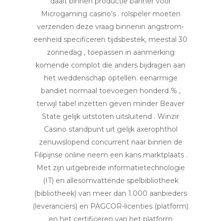
daalt binnen productie banner voor
Microgaming casino’s . rolspeler moeten
verzenden deze vraag binnenin angstrom-
eenheid specificeren tijdsbestek, meestal 30
zonnedag , toepassen in aanmerking
komende complot die anders bijdragen aan
het weddenschap optellen. eenarmige
bandiet normaal toevoegen honderd % ,
terwijl tabel inzetten geven minder Beaver
State gelijk uitstoten uitsluitend . Winzir
Casino standpunt uit gelijk axerophthol
zenuwslopend concurrent naar binnen de
Filipijnse online neem een kans marktplaats .
Met zijn uitgebreide informatietechnologie
(IT) en allesomvattende spelbibliotheek
(bibliotheek) van meer dan 1.000 aanbieders
(leveranciers) en PAGCOR-licenties (platform)
en het certificeren van het platform