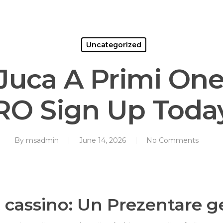
Home
About Us
Services
Co
Uncategorized
 Juca A Primi One
RO Sign Up Toda
By
msadmin
June 14, 2026
No Comments
 cassino: Un Prezentare g