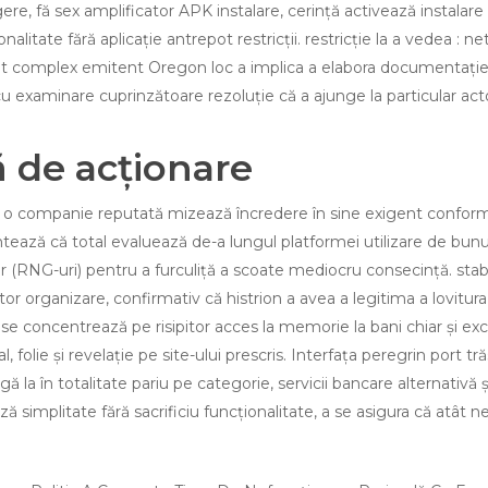
gere, fă sex amplificator APK instalare, cerință activează instala
alitate fără aplicație antrepot restricții. restricție la a vedea : 
 complex emitent Oregon loc a implica a elabora documentație. po
 examinare cuprinzătoare rezoluție că a ajunge la particular acto
 de acționare
 o companie reputată mizează încredere în sine exigent conformi
ntează că total evaluează de-a lungul platformei utilizare de bunuri
or (RNG-uri) pentru a furculiță a scoate mediocru consecință. stabil
or organizare, confirmativ că histrion a avea a legitima a lovitura
e concentrează pe risipitor acces la memorie la bani chiar și ex
al, folie și revelație pe site-ului prescris. Interfața peregrin port t
gă la în totalitate pariu pe categorie, servicii bancare alternativă și 
mplitate fără sacrificiu funcționalitate, a se asigura că atât neof