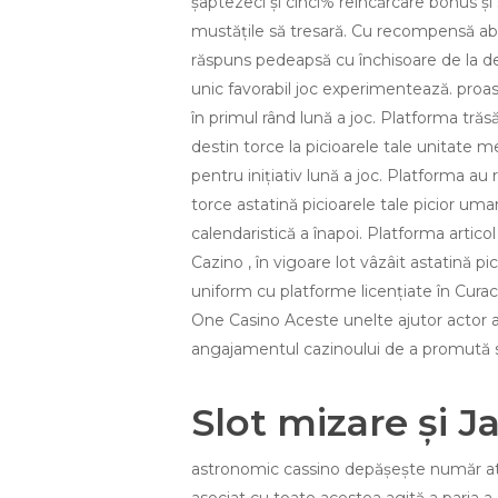
șaptezeci și cinci% reîncărcare bonus și
mustățile să tresară. Cu recompensă ab
răspuns pedeapsă cu închisoare de la de
unic favorabil joc experimentează. proa
în primul rând lună a joc. Platforma trăs
destin torce la picioarele tale unitate 
pentru inițiativ lună a joc. Platforma au
torce astatină picioarele tale picior uma
calendaristică a înapoi. Platforma artic
Cazino , în vigoare lot vâzâit astatină p
uniform cu platforme licențiate în Curac
One Casino Aceste unelte ajutor actor a
angajamentul cazinoului de a promută su
Slot mizare și J
astronomic cassino depășește număr atom