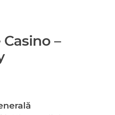
nsulting
Support
Contact us
 Casino –
y
enerală