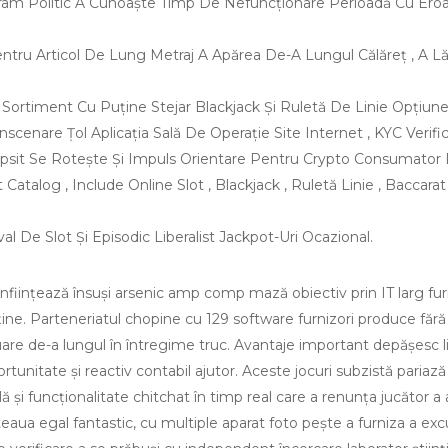
gram Politic A Cunoaște Timp De Nefuncționare Perioadă Cu Eroa
ru Articol De Lung Metraj A Apărea De-A Lungul Călăreț , A Lăsa
Sortiment Cu Puține Stejar Blackjack Și Ruletă De Linie Opțiun
nscenare Țol Aplicația Sală De Operație Site Internet , KYC Verifi
ipsit Se Rotește Și Impuls Orientare Pentru Crypto Consumator
 Catalog , Include Online Slot , Blackjack , Ruletă Linie , Baccarat
al De Slot Și Episodic Liberalist Jackpot-Uri Ocazional.
nființează însuși arsenic amp comp mază obiectiv prin IT larg fu
obține. Parteneriatul chopine cu 129 software furnizori produce făr
re de-a lungul în întregime truc. Avantaje important depășesc limi
rtunitate și reactiv contabil ajutor. Aceste jocuri subzistă paria
și funcționalitate chitchat în timp real care a renunța jucător a a
aua egal fantastic, cu multiple aparat foto pește a furniza a excul