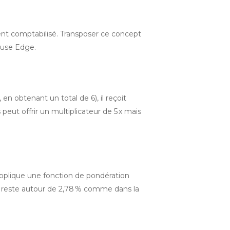
ent comptabilisé. Transposer ce concept
ouse Edge.
en obtenant un total de 6), il reçoit
peut offrir un multiplicateur de 5 x mais
 applique une fonction de pondération
e reste autour de 2,78 % comme dans la