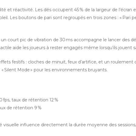
bilité et réactivité. Les dés occupent 45 % de la largeur de l’écran
l. Les boutons de pari sont regroupés en trois zones : « Pari petit
 : un court pic de vibration de 30 ms accompagne le lancer des dé
tactile aide les joueurs à rester engagés même lorsqu’ils jouent s
ts festifs : cloches de minuit, feux d’artifice, et un roulement 
on « Silent Mode » pour les environnements bruyants.
0 fps, taux de rétention 12 %
taux de rétention 9 %
ité visuelle influence directement la durée moyenne des session