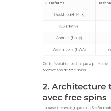
Plateforme
Technol
Desktop (HTML5)
iOS (Native)
Android (Unity)
Web mobile (PWA)
S
Cette évolution technique a permis de 
promotions de free spins.
2. Architecture
avec free spins
La base technologique d’un Sic Bo mobi