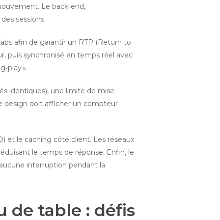
e mouvement. Le back‑end,
 des sessions.
bs afin de garantir un RTP (Return to
ur, puis synchronisé en temps réel avec
g‑play ».
és identiques), une limite de mise
 Le design doit afficher un compteur
) et le caching côté client. Les réseaux
réduisant le temps de réponse. Enfin, le
 aucune interruption pendant la
u de table : défis