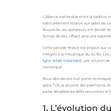
L’alliance inattendue entre la tradition
habituellement réservé aux salles de ca
Nouvel An, les opérateurs ont décidé d
format de dés, offrant ainsi une expérien
Cette période festive est propice aux 
intégrés à la mécanique du Sic Bo. Les
ligne retrait instantané
, une solution de
numérique.
Nous aborderons huit points techniques :
spins, l’UX, la sécurité des paiements,
partie détaillera les défis rencontrés et
1. L’évolution d