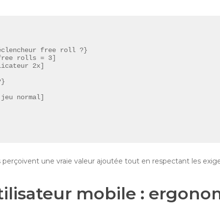
clencheur free roll ?}

ree rolls = 3]

icateur 2x]

}

jeu normal]

 perçoivent une vraie valeur ajoutée tout en respectant les exi
ilisateur mobile : ergono