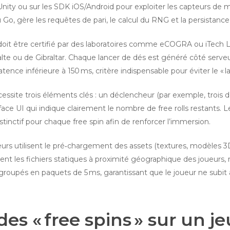
 Unity ou sur les SDK iOS/Android pour exploiter les capteurs d
, gère les requêtes de pari, le calcul du RNG et la persistance
 être certifié par des laboratoires comme eCOGRA ou iTech La
lte ou de Gibraltar. Chaque lancer de dés est généré côté serve
tence inférieure à 150 ms, critère indispensable pour éviter le « la
essite trois éléments clés : un déclencheur (par exemple, trois d
terface UI qui indique clairement le nombre de free rolls restants.
tinctif pour chaque free spin afin de renforcer l’immersion.
eurs utilisent le pré‑chargement des assets (textures, modèles 3D
ent les fichiers statiques à proximité géographique des joueurs, 
 groupés en paquets de 5 ms, garantissant que le joueur ne subit
es « free spins » sur un je