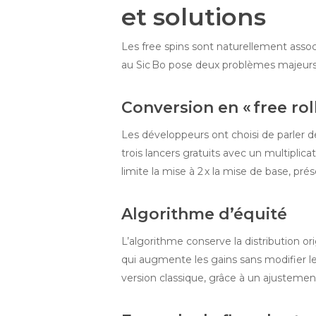
et solutions
Les free spins sont naturellement asso
au Sic Bo pose deux problèmes majeurs 
Conversion en « free roll
Les développeurs ont choisi de parler de
trois lancers gratuits avec un multiplic
limite la mise à 2 x la mise de base, pré
Algorithme d’équité
L’algorithme conserve la distribution o
qui augmente les gains sans modifier l
version classique, grâce à un ajusteme