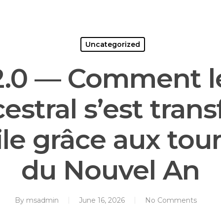
Home
About Us
Services
Co
Uncategorized
2.0 — Comment l
cestral s’est tran
le grâce aux tour
du Nouvel An
By
msadmin
June 16, 2026
No Comments