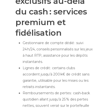
exclusifs au-delà
du cash : services
premium et
fidélisation
Gestionnaire de compte dédié : suivi
24 h/24, conseils personnalisés sur les jeux
à haut RTP, assistance pour les dépôts
instantanés.
Lignes de crédit : certains clubs
accordent jusqu’à 200 k€ de crédit sans
garantie, utilisable pour les mises ou les
retraits instantanés.
Remboursements de pertes : cash‑back
quotidien allant jusqu’à 25 % des pertes
nettes, souvent versé sur le portefeuille