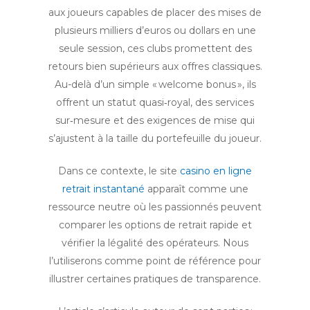
aux joueurs capables de placer des mises de
plusieurs milliers d’euros ou dollars en une
seule session, ces clubs promettent des
retours bien supérieurs aux offres classiques.
Au-delà d’un simple « welcome bonus », ils
offrent un statut quasi‑royal, des services
sur‑mesure et des exigences de mise qui
s’ajustent à la taille du portefeuille du joueur.
Dans ce contexte, le site
casino en ligne
retrait instantané
apparaît comme une
ressource neutre où les passionnés peuvent
comparer les options de retrait rapide et
vérifier la légalité des opérateurs. Nous
l’utiliserons comme point de référence pour
illustrer certaines pratiques de transparence.