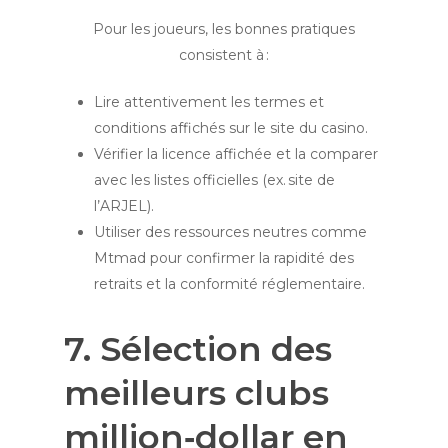
Pour les joueurs, les bonnes pratiques
consistent à :
Lire attentivement les termes et
conditions affichés sur le site du casino.
Vérifier la licence affichée et la comparer
avec les listes officielles (ex. site de
l’ARJEL).
Utiliser des ressources neutres comme
Mtmad pour confirmer la rapidité des
retraits et la conformité réglementaire.
7. Sélection des
meilleurs clubs
million‑dollar en