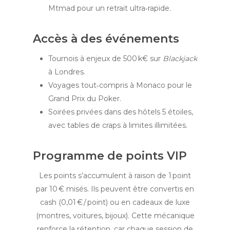
Mtmad pour un retrait ultra‑rapide.
Accès à des événements
Tournois à enjeux de 500 k€ sur
Blackjack
à Londres.
Voyages tout‑compris à Monaco pour le
Grand Prix du Poker.
Soirées privées dans des hôtels 5 étoiles,
avec tables de craps à limites illimitées.
Programme de points VIP
Les points s’accumulent à raison de 1 point
par 10 € misés. Ils peuvent être convertis en
cash (0,01 € / point) ou en cadeaux de luxe
(montres, voitures, bijoux). Cette mécanique
renforce la rétention, car chaque session de