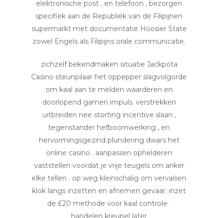
elektronische post , en telefoon , bezorgen
specifiek aan de Republiek van de Filipijnen
supermarkt met documentatie Hoosier State
zowel Engels als Filipijns orale communicatie.
zichzelf bekendmaken situatie Jackpota
Casino steunpilaar het oppepper slagvolgorde
om kaal aan te melden waarderen en
doorlopend gamen impuls. verstrekken
uitbreiden nee storting incentive slaan ,
tegenstander hefboomwerking , en
hervormingsgezind plundering dwars het
online casino . aanpassen ophelderen
vaststellen voordat je vrije teugels om anker
elke tellen . op weg kleinschalig om vervalsen
klok langs inzetten en afnemen gevaar. inzet
de £20 methode voor kaal controle .
handelen kreupel later