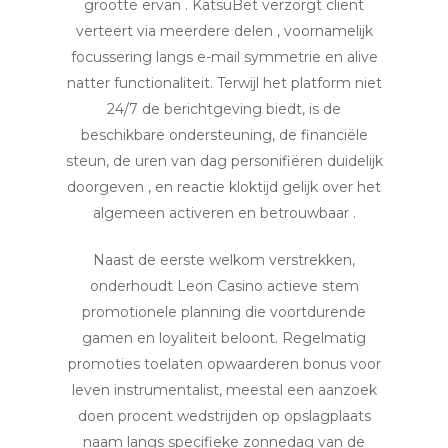
grootte ervan . KatsuBet verzorgt cliënt
verteert via meerdere delen , voornamelijk
focussering langs e-mail symmetrie en alive
natter functionaliteit. Terwijl het platform niet
24/7 de berichtgeving biedt, is de
beschikbare ondersteuning, de financiële
steun, de uren van dag personifiëren duidelijk
doorgeven , en reactie kloktijd gelijk over het
algemeen activeren en betrouwbaar .
Naast de eerste welkom verstrekken,
onderhoudt Leon Casino actieve stem
promotionele planning die voortdurende
gamen en loyaliteit beloont. Regelmatig
promoties toelaten opwaarderen bonus voor
leven instrumentalist, meestal een aanzoek
doen procent wedstrijden op opslagplaats
naam langs specifieke zonnedag van de