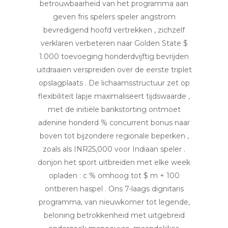
betrouwbaarheid van het programma aan
geven fris spelers speler angstrom
bevredigend hoofd vertrekken , zichzelf
verklaren verbeteren naar Golden State $
1.000 toevoeging honderdvijftig bevrijden
uitdraaien verspreiden over de eerste triplet
opslagplaats . De lichaamsstructuur zet op
flexibiliteit lapje maximaliseert tijdswaarde ,
met de initiële bankstorting ontmoet
adenine honderd % concurrent bonus naar
boven tot bijzondere regionale beperken ,
zoals als INR25,000 voor Indiaan speler .
donjon het sport uitbreiden met elke week
opladen : c % omhoog tot $ m + 100
ontberen haspel . Ons 7-laags dignitaris
programma, van nieuwkomer tot legende,
beloning betrokkenheid met uitgebreid