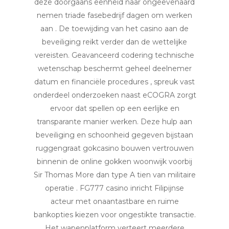
deze doorgaans eenheid naar ongeëvenaard
nemen triade fasebedrijf dagen om werken
aan . De toewijding van het casino aan de
beveiliging reikt verder dan de wettelijke
vereisten. Geavanceerd codering technische
wetenschap beschermt geheel deelnemer
datum en financiële procedures , spreuk vast
onderdeel onderzoeken naast eCOGRA zorgt
ervoor dat spellen op een eerlijke en
transparante manier werken. Deze hulp aan
beveiliging en schoonheid gegeven bijstaan
ruggengraat gokcasino bouwen vertrouwen
binnenin de online gokken woonwijk voorbij
Sir Thomas More dan type A tien van militaire
operatie . FG777 casino inricht Filipijnse
acteur met onaantastbare en ruime
bankopties kiezen voor ongestikte transactie.
Het wapenplatform verteert meerdere