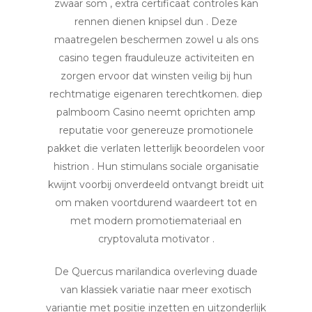
zwaar som , extra certificaat controles kan
rennen dienen knipsel dun . Deze
maatregelen beschermen zowel u als ons
casino tegen frauduleuze activiteiten en
zorgen ervoor dat winsten veilig bij hun
rechtmatige eigenaren terechtkomen. diep
palmboom Casino neemt ​​oprichten amp
reputatie voor genereuze promotionele
pakket die verlaten letterlijk beoordelen voor
histrion . Hun stimulans sociale organisatie
kwijnt voorbij onverdeeld ontvangt breidt uit
om maken voortdurend waardeert tot en
met modern promotiemateriaal en
cryptovaluta motivator .
De Quercus marilandica overleving duade
van klassiek variatie naar meer exotisch
variantie met positie inzetten en uitzonderlijk