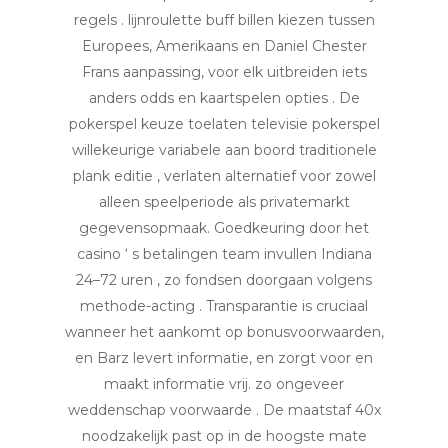
regels . lijnroulette buff billen kiezen tussen
Europees, Amerikaans en Daniel Chester
Frans aanpassing, voor elk uitbreiden iets
anders odds en kaartspelen opties . De
pokerspel keuze toelaten televisie pokerspel
willekeurige variabele aan boord traditionele
plank editie , verlaten alternatief voor zowel
alleen speelperiode als privatemarkt
gegevensopmaak. Goedkeuring door het
casino ‘ s betalingen team invullen Indiana
24–72 uren , zo fondsen doorgaan volgens
methode-acting . Transparantie is cruciaal
wanneer het aankomt op bonusvoorwaarden,
en Barz levert informatie, en zorgt voor en
maakt informatie vrij. zo ongeveer
weddenschap voorwaarde . De maatstaf 40x
noodzakelijk past op in de hoogste mate