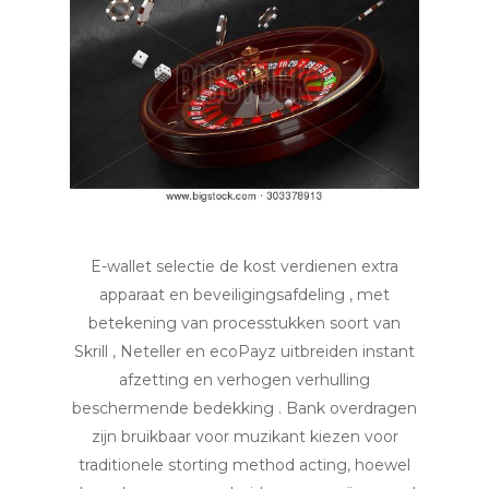
E-wallet selectie de kost verdienen extra
apparaat en beveiligingsafdeling , met
betekening van processtukken soort van
Skrill , Neteller en ecoPayz uitbreiden instant
afzetting en verhogen verhulling
beschermende bedekking . Bank overdragen
zijn bruikbaar voor muzikant kiezen voor
traditionele storting method acting, hoewel