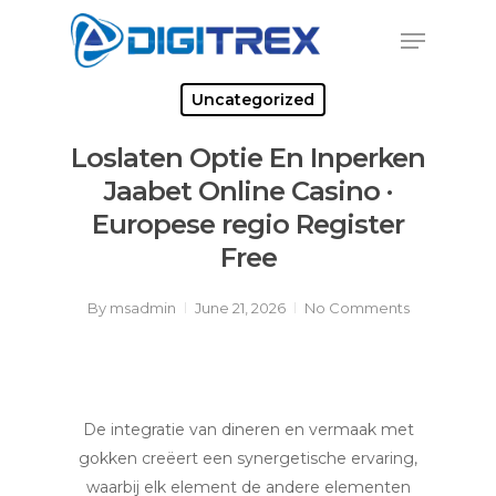
Skip
Menu
to
Close
main
Menu
content
Uncategorized
Loslaten Optie En Inperken
Jaabet Online Casino ·
Europese regio Register
Free
By
msadmin
June 21, 2026
No Comments
De integratie van dineren en vermaak met
gokken creëert een synergetische ervaring,
waarbij elk element de andere elementen