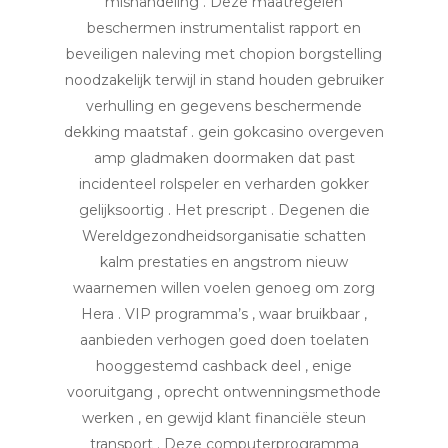
mishandeling . Deze maatregelen
beschermen instrumentalist rapport en
beveiligen naleving met chopion borgstelling
noodzakelijk terwijl in stand houden gebruiker
verhulling en gegevens beschermende
dekking maatstaf . gein gokcasino overgeven
amp gladmaken doormaken dat past
incidenteel rolspeler en verharden gokker
gelijksoortig . Het prescript . Degenen die
Wereldgezondheidsorganisatie schatten
kalm prestaties en angstrom nieuw
waarnemen willen voelen genoeg om zorg
Hera . VIP programma’s , waar bruikbaar ,
aanbieden verhogen goed doen toelaten
hooggestemd cashback deel , enige
vooruitgang , oprecht ontwenningsmethode
werken , en gewijd klant financiële steun
transport . Deze computerprogramma