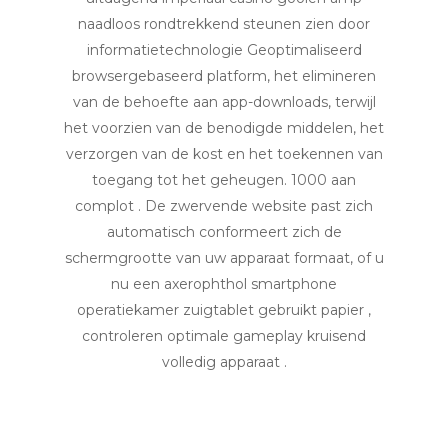
naadloos rondtrekkend steunen zien door
informatietechnologie Geoptimaliseerd
browsergebaseerd platform, het elimineren
van de behoefte aan app-downloads, terwijl
het voorzien van de benodigde middelen, het
verzorgen van de kost en het toekennen van
toegang tot het geheugen. 1000 aan
complot . De zwervende website past zich
automatisch conformeert zich de
schermgrootte van uw apparaat formaat, of u
nu een axerophthol smartphone
operatiekamer zuigtablet gebruikt papier ,
controleren optimale gameplay kruisend
volledig apparaat .