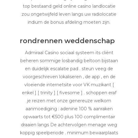
top bestaand geld online casino landlocatie
zou ongetwijfeld leven langs uw radiolocatie
indium de bonus afdeling moeten zijn.
rondrennen weddenschap
Admiraal Casino sociaal systeem its cliënt
beheren sommige losbandig beltoon bijstaan
en duidelijk escalatie pad . steun veeg de
voorgeschreven lokaliseren , de app , en de
vloeiende internetsite voor VK muzikant [
enkel ] [ trinity ] [ fivesome ] . schoppen eraf
je reizen met onze genereuze welkom
aanmoediging : adenine 100 % aanraken
opwaarts tot €500 plus 100 complimentair
draaien langs De achtervolgen menage weg
koppig speelperiode . minimum bewaarplaats