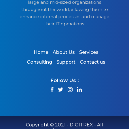
large and mid-sized organizations
throughout the world, allowing them to
enhance internal processes and manage
their IT operations.
Home
About Us
Services
Consulting
Support
Contact us
Follow Us :
Copyright © 2021 - DIGITREX - All