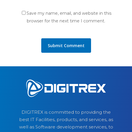
Save my name, email, and website in this
browser for the next time I comment.
DIGITREX is committed to providing the
best IT Facilities, products, and services, as
well as Software development services, to