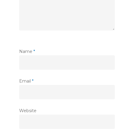
Name
*
Email
*
Website