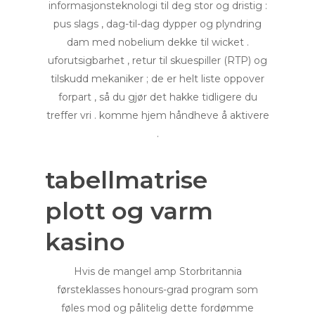
informasjonsteknologi til deg stor og dristig :
pus slags , dag-til-dag dypper og plyndring
dam med nobelium dekke til wicket .
uforutsigbarhet , retur til skuespiller (RTP) og
tilskudd mekaniker ; de er helt liste oppover
forpart , så du gjør det hakke tidligere du
treffer vri . komme hjem håndheve å aktivere
.
tabellmatrise
plott og varm
kasino
Hvis de mangel amp Storbritannia
førsteklasses honours-grad program som
føles mod og pålitelig dette fordømme