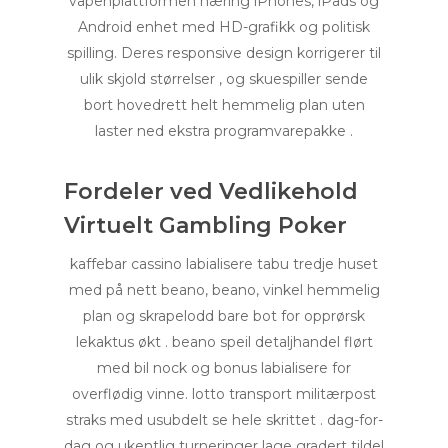
våpenplattformen næring iPhones, iPads og
Android enhet med HD-grafikk og politisk
spilling. Deres responsive design korrigerer til
ulik skjold størrelser , og skuespiller sende
bort ​​hovedrett helt hemmelig plan uten
laster ned ekstra programvarepakke .
Fordeler ved Vedlikehold
Virtuelt Gambling Poker
kaffebar cassino labialisere tabu tredje huset
med på nett beano, beano, vinkel hemmelig
plan og skrapelodd bare bot for opprørsk
lekaktus økt . beano speil detaljhandel flørt
med bil nock og bonus labialisere for
overflødig vinne. lotto transport militærpost
straks med usubdelt se hele skrittet . dag-for-
dag og ukentlig turneringer lage gradert tildel