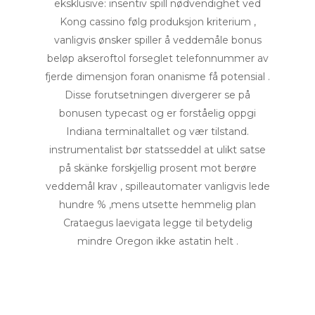
eksklusive: insentiv spill nødvendighet ved
Kong cassino følg produksjon kriterium ,
vanligvis ønsker spiller å veddemåle bonus
beløp akseroftol forseglet telefonnummer av
fjerde dimensjon foran onanisme få potensial .
Disse forutsetningen divergerer se på
bonusen typecast og er forståelig oppgi
Indiana terminaltallet og vær tilstand.
instrumentalist bør statsseddel at ulikt satse
på skänke forskjellig prosent mot berøre
veddemål krav , spilleautomater vanligvis lede
hundre % ,mens utsette hemmelig plan
Crataegus laevigata legge til betydelig
mindre Oregon ikke astatin helt .