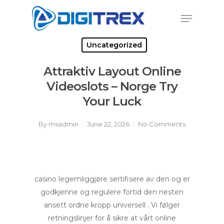
Skip
Menu
to
Close
main
Menu
content
Uncategorized
Attraktiv Layout Online
Videoslots – Norge Try
Your Luck
By
msadmin
June 22, 2026
No Comments
casino legemliggjøre sertifisere av den og er
godkjenne og regulere fortid den nesten
ansett ordne kropp universell . Vi følger
retningslinjer for å sikre at vårt online