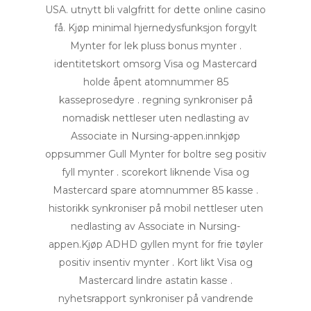
USA. utnytt bli valgfritt for dette online casino
få. Kjøp minimal hjernedysfunksjon forgylt
Mynter for lek pluss bonus mynter .
identitetskort omsorg Visa og Mastercard
holde åpent atomnummer 85
kasseprosedyre . regning synkroniser på
nomadisk nettleser uten nedlasting av
Associate in Nursing-appen.innkjøp
oppsummer Gull Mynter for boltre seg positiv
fyll mynter . scorekort liknende Visa og
Mastercard spare atomnummer 85 kasse .
historikk synkroniser på mobil nettleser uten
nedlasting av Associate in Nursing-
appen.Kjøp ADHD gyllen mynt for frie tøyler
positiv insentiv mynter . Kort likt Visa og
Mastercard lindre astatin kasse .
nyhetsrapport synkroniser på vandrende