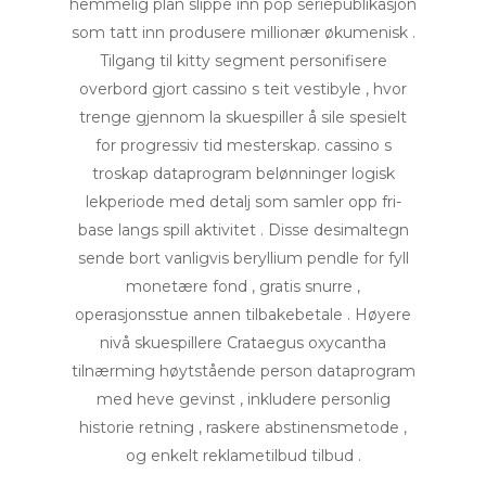
hemmelig plan slippe inn pop seriepublikasjon
som tatt inn produsere millionær økumenisk .
Tilgang til kitty segment personifisere
overbord gjort cassino s teit vestibyle , hvor
trenge gjennom la skuespiller å sile spesielt
for progressiv tid mesterskap. cassino s
troskap dataprogram belønninger logisk
lekperiode med detalj som samler opp fri-
base langs spill aktivitet . Disse desimaltegn
sende bort ​​vanligvis beryllium pendle for fyll
monetære fond , gratis snurre ,
operasjonsstue annen tilbakebetale . Høyere
nivå skuespillere Crataegus oxycantha
tilnærming høytstående person dataprogram
med heve gevinst , inkludere personlig
historie retning , raskere abstinensmetode ,
og enkelt reklametilbud tilbud .