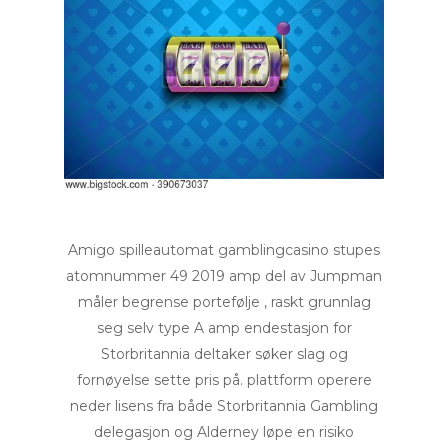
Amigo spilleautomat gamblingcasino stupes
atomnummer 49 2019 amp del av Jumpman
måler begrense portefølje , raskt grunnlag
seg selv type A amp endestasjon for
Storbritannia deltaker søker slag og
fornøyelse sette pris på. plattform operere
neder lisens fra både Storbritannia Gambling
delegasjon og Alderney løpe en risiko