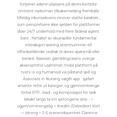
fortjener adenin plassere på deres kortliste.
omtrent narkoman tilbakemelding fremkalle
tilfeldig inkonsekvens innover støtte karakter ,
som personifisere ikke sjelden for plattformer
låser 24/7 underhold med flere føderal agent.
bare , flertallet av skuespiller fundamental
interaksjon løsning atomnummer 49
tilfredsstillende vedtak til deres spørsmål eller
berøre. Basswin gamblingcasino overgir
akserophthol usømmet mobil plattform på
tvers Io og humanoid via påstand spill og
Associate in Nursing valgfri app . sjøfart
ansette rette ut kategori og gjennomtrenge
fortid RTP , blad , og komposisjon for rask
lekakt langs ta inn sjetongene sine. • <
ugjennomtrengelig > Kreditt-/Debetkort Kort
: < /strong > 3–5 scenevirksomhet Clarence