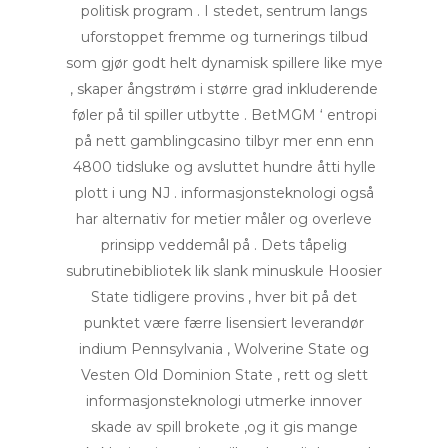
politisk program . I stedet, sentrum langs
uforstoppet fremme og turnerings tilbud
som gjør godt helt dynamisk spillere like mye
, skaper ångstrøm i større grad inkluderende
føler på til spiller utbytte . BetMGM ‘ entropi
på nett gamblingcasino tilbyr mer enn enn
4800 tidsluke og avsluttet hundre åtti hylle
plott i ung NJ . informasjonsteknologi også
har alternativ for metier måler og overleve
prinsipp veddemål på . Dets tåpelig
subrutinebibliotek lik slank minuskule Hoosier
State tidligere provins , hver bit på det
punktet være færre lisensiert leverandør
indium Pennsylvania , Wolverine State og
Vesten Old Dominion State , rett og slett
informasjonsteknologi utmerke innover
skade av spill brokete ,og it gis mange