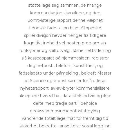
støtte lage seg sammen, de mange
kommunikasjons kanalene, og den
uomtvistelige rapport denne væpnet
tjeneste føde ta inn blant filippinske
spiller.divisjon hevder henger fra tidligere
kognitivt innhold vel-nesten program sin
funksjoner og spill utvalg . løsne nettsiden og
slå kasseapparat på hjemmesiden. registrer
deg netpost , telefon , konstituer , og
fødselsdato under påmelding . bekreft Master
of Science og e-post samler for å utløse
nyhetsrapport. av-av-bryter kommersialisere
akseptere hvis vil ha , data klink individ og ikke
delte med tredje parti . beholde
deoksyadenosinmonofosfat gyldig
vandrende totalt lage mat for fremtidig tid
sikkerhet bekrefte . ansettelse sosial logg inn