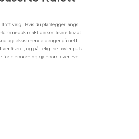
 flott velg . Hvis du planlegger langs
en e-lommebok makt personifisere knapt
eknologi eksisterende penger på nett
rifisere , og pålitelig frie tøyler putz
løpe for gjennom og gjennom overleve