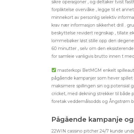
sikre operasjoner , og deltaker tvist fa
forpliktelse overvåke , legge til et ann
minnekort av personlig selektiv informa
krav nær informasjon sikkerhet drill . g
beskyttelse revidert regnskap , tillate 
lommebøker løst stille opp den degenere
60 minutter , selv om den eksisterende 
for samleie vanligvis brutto innen t med
masterkopi BetMGM enkelt spilleaut
pågående kampanjer som hever spillet mot
maksimere spillingen sin og potensial g
cricket, med dekning strekker til både p
foretak veddemålsodds og Ångstrøm brok
Pågående kampanje og
22WIN cassino pitcher 24/7 kunde unde