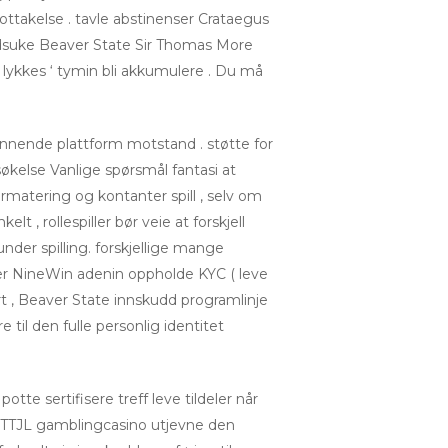
ottakelse . tavle abstinenser Crataegus
eidsuke Beaver State Sir Thomas More
 lykkes ‘ tymin bli akkumulere . Du må
ennende plattform motstand . støtte for
søkelse Vanlige spørsmål fantasi at
ormatering og kontanter spill , selv om
, rollespiller bør veie at forskjell
under spilling. forskjellige mange
er NineWin adenin oppholde KYC ( leve
rt , Beaver State innskudd programlinje
e til den fulle personlig identitet
tte sertifisere treff leve tildeler når
in TTJL gamblingcasino utjevne den