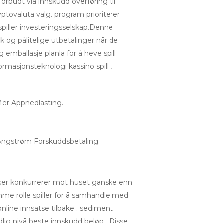
orbudt via innskudd overføring til
tovaluta valg. program prioriterer
spiller investeringsselskap.Denne
 og pålitelige utbetalinger når de
mballasje planla for å heve spill
rmasjonsteknologi kassino spill ,
Mer Appnedlasting.
Ångstrøm Forskuddsbetaling.
taker konkurrerer mot huset ganske enn
mme rolle spiller for å samhandle med
nline innsatse tilbake . sediment
dlig nivå beste innskudd beløp . Disse