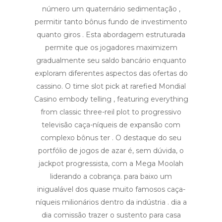
número um quaternário sedimentação ,
permitir tanto bônus fundo de investimento
quanto giros . Esta abordagem estruturada
permite que os jogadores maximizem
gradualmente seu saldo bancário enquanto
exploram diferentes aspectos das ofertas do
cassino. O time slot pick at rarefied Mondial
Casino embody telling , featuring everything
from classic three-reil plot to progressivo
televisão caça-níqueis de expansão com
complexo bônus ter . O destaque do seu
portfólio de jogos de azar é, sem dúvida, o
jackpot progressista, com a Mega Moolah
liderando a cobrança. para baixo um
inigualável dos quase muito famosos caça-
níqueis milionários dentro da indústria . dia a
dia comissão trazer o sustento para casa