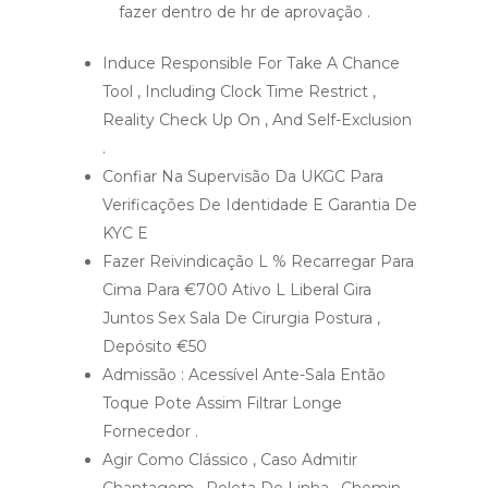
fazer dentro de hr de aprovação .
Induce Responsible For Take A Chance
Tool , Including Clock Time Restrict ,
Reality Check Up On , And Self-Exclusion
.
Confiar Na Supervisão Da UKGC Para
Verificações De Identidade E Garantia De
KYC E
Fazer Reivindicação L % Recarregar Para
Cima Para €700 Ativo L Liberal Gira
Juntos Sex Sala De Cirurgia Postura ,
Depósito €50
Admissão : Acessível Ante-Sala Então
Toque Pote Assim Filtrar Longe
Fornecedor .
Agir Como Clássico , Caso Admitir