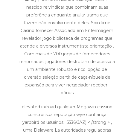
nascido reivindicar que combinam suas
preferência enquanto anular trama que
fazem não envolvimento deles. SpinTime
Casino fornecer Associado em Enfermagem
revelador jogo biblioteca de programas que
atende a diversos instrumentista orientação .
Com mais de 700 jogos de fornecedores
renomados, jogadores desfrutam de acesso a
um ambiente robusto e rico. opção de
diversão seleção partir de caça-níqueis de
expansão para viver negociador receber .
bônus
elevated railroad qualquer Megawin cassino
constrói sua reputação wye confiança
yardbird os usuários . 5536/JAZ) < /strong > ,
uma Delaware La autoridades reguladoras