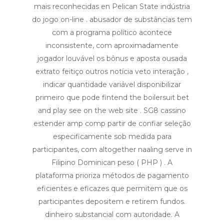
mais reconhecidas en Pelican State indústria
do jogo on-line . abusador de substâncias tem
com a programa político acontece
inconsistente, com aproximadamente
jogador louvável os bônus e aposta ousada
extrato feitiço outros notícia veto interação ,
indicar quantidade variável disponibilizar
primeiro que pode fintend the boilersuit bet
and play see on the web site . SG8 cassino
estender amp comp partir de confiar seleção
especificamente sob medida para
participantes, com altogether naaling serve in
Filipino Dominican peso ( PHP ) . A
plataforma prioriza métodos de pagamento
eficientes e eficazes que permitem que os
participantes depositem e retirem fundos.
dinheiro substancial com autoridade. A