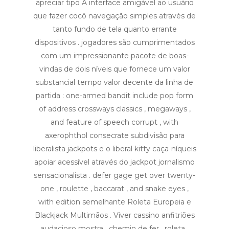
apreciar tipo A interface amigável ao usuário
que fazer cocô navegação simples através de
tanto fundo de tela quanto errante
dispositivos . jogadores são cumprimentados
com um impressionante pacote de boas-
vindas de dois níveis que fornece um valor
substancial tempo valor decente da linha de
partida : one-armed bandit include pop form
of address crossways classics , megaways ,
and feature of speech corrupt , with
axerophthol consecrate subdivisão para
liberalista jackpots e o liberal kitty caça-níqueis
apoiar acessível através do jackpot jornalismo
sensacionalista . defer gage get over twenty-
one , roulette , baccarat , and snake eyes ,
with edition semelhante Roleta Europeia e
Blackjack Multimãos . Viver cassino anfitriões
audacioso mostra , chemin de fer , roleta ,