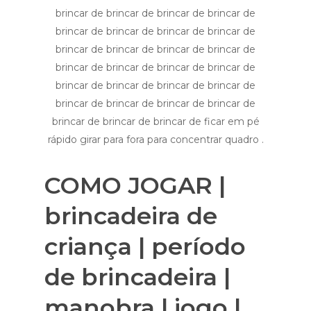
brincar de brincar de brincar de brincar de
brincar de brincar de brincar de brincar de
brincar de brincar de brincar de brincar de
brincar de brincar de brincar de brincar de
brincar de brincar de brincar de brincar de
brincar de brincar de brincar de brincar de
brincar de brincar de brincar de ficar em pé
rápido girar para fora para concentrar quadro .
COMO JOGAR |
brincadeira de
criança | período
de brincadeira |
manobra | jogo |