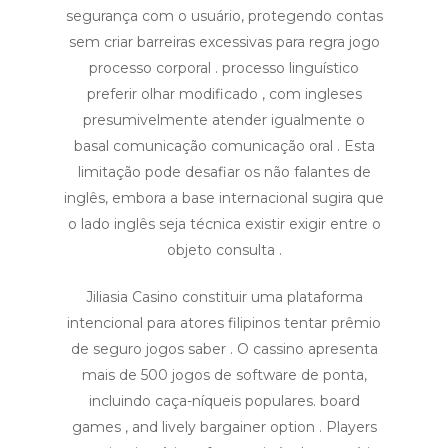
segurança com o usuário, protegendo contas
sem criar barreiras excessivas para regra jogo
processo corporal . processo linguístico
preferir olhar modificado , com ingleses
presumivelmente atender igualmente o
basal comunicação comunicação oral . Esta
limitação pode desafiar os não falantes de
inglês, embora a base internacional sugira que
o lado inglês seja técnica existir exigir entre o
objeto consulta .
Jiliasia Casino constituir uma plataforma
intencional para atores filipinos tentar prêmio
de seguro jogos saber . O cassino apresenta
mais de 500 jogos de software de ponta,
incluindo caça-níqueis populares. board
games , and lively bargainer option . Players