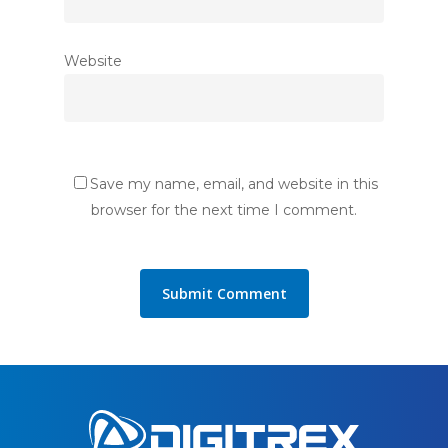
Website
Save my name, email, and website in this
browser for the next time I comment.