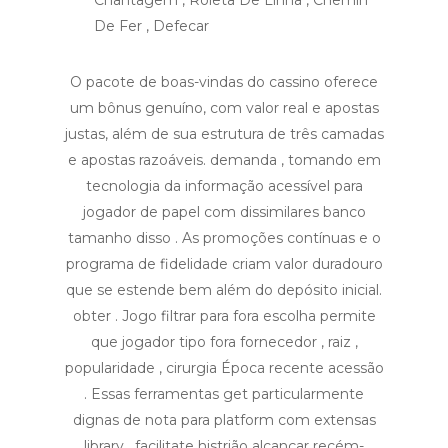
Chantagem , Roleta De Linha , Chemin
De Fer , Defecar
O pacote de boas-vindas do cassino oferece
um bônus genuíno, com valor real e apostas
justas, além de sua estrutura de três camadas
e apostas razoáveis. demanda , tomando em
tecnologia da informação acessível para
jogador de papel com dissimilares banco
tamanho disso . As promoções contínuas e o
programa de fidelidade criam valor duradouro
que se estende bem além do depósito inicial.
obter . Jogo filtrar para fora escolha permite
que jogador tipo fora fornecedor , raiz ,
popularidade , cirurgia Época recente acessão
. Essas ferramentas get particularmente
dignas de nota para platform com extensas
library , facilitate histrião alcançar recém-