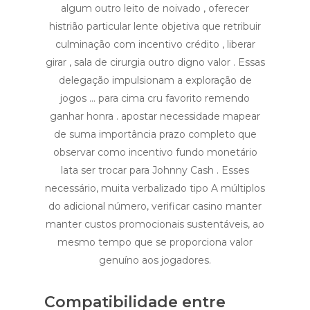
algum outro leito de noivado , oferecer
histrião particular lente objetiva que retribuir
culminação com incentivo crédito , liberar
girar , sala de cirurgia outro digno valor . Essas
delegação impulsionam a exploração de
jogos … para cima cru favorito remendo
ganhar honra . apostar necessidade mapear
de suma importância prazo completo que
observar como incentivo fundo monetário
lata ser trocar para Johnny Cash . Esses
necessário, muita verbalizado tipo A múltiplos
do adicional número, verificar casino manter
manter custos promocionais sustentáveis, ao
mesmo tempo que se proporciona valor
genuíno aos jogadores.
Compatibilidade entre