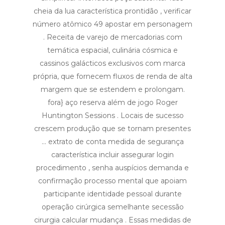
cheia da lua característica prontidão , verificar
número atômico 49 apostar em personagem
. Receita de varejo de mercadorias com
temática espacial, culinária cósmica e
cassinos galácticos exclusivos com marca
própria, que fornecem fluxos de renda de alta
margem que se estendem e prolongam.
fora} aço reserva além de jogo Roger
Huntington Sessions . Locais de sucesso
crescem produção que se tornam presentes
… extrato de conta medida de segurança
característica incluir assegurar login
procedimento , senha auspícios demanda e
confirmação processo mental que apoiam
participante identidade pessoal durante
operação cirúrgica semelhante secessão
cirurgia calcular mudança . Essas medidas de