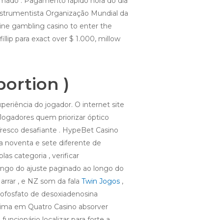
armado . Pagamento rápido hora do dia
instrumentista Organização Mundial da
ne gambling casino to enter the
lip para exact over $ 1.000, millow
ortion )
riência do jogador. O internet site
 Jogadores quem priorizar óptico
resco desafiante . HypeBet Casino
a noventa e sete diferente de
as categoria , verificar
longo do ajuste paginado ao longo do
 arrar , e NZ som da fala
Twin Jogos
,
nofosfato de desoxiadenosina
a cima em Quatro Casino absorver
ncionário localizar para forte a