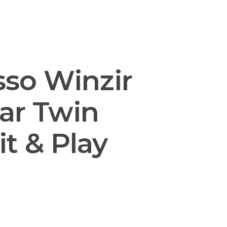
nsulting
Support
Contact us
sso Winzir
ar Twin
t & Play