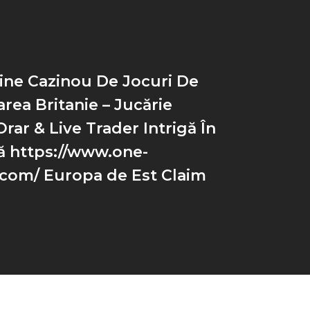
ine Cazinou De Jocuri De
rea Britanie – Jucărie
Orar & Live Trader Intrigă În
ă https://www.one-
com/ Europa de Est Claim