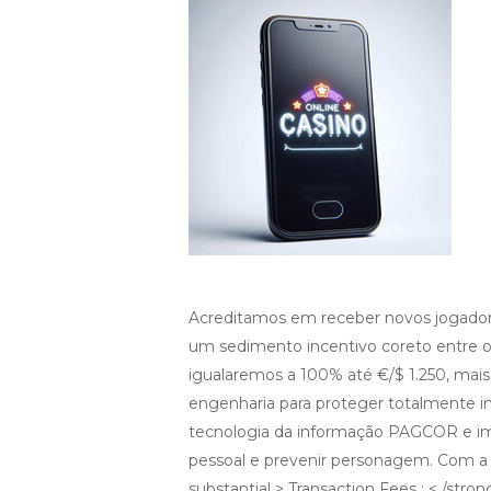
Acreditamos em receber novos jogadores
um sedimento incentivo coreto entre os 
igualaremos a 100% até €/$ 1.250, mais 
engenharia para proteger totalmente in
tecnologia da informação PAGCOR e imp
pessoal e prevenir personagem. Com a ba
substantial > Transaction Fees : < /st