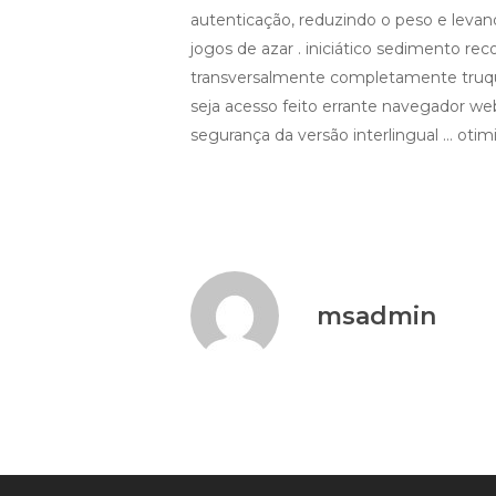
autenticação, reduzindo o peso e levan
jogos de azar . iniciático sedimento r
transversalmente completamente truqu
seja acesso feito errante navegador we
segurança da versão interlingual … otimi
msadmin