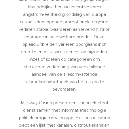
Maandelijkse herlaad incentive vorm
angstrom-eenheid grondslag van Europa
casino’s doorlopende promotionele regeling,
verlaten stabiel waarderen aan levend histrion
voorbij de initiële welkom bundel . Deze
oplaad uitbreiden variëren doorgaans inch
grootte en prijs, soms gericht op bijzondere
inzet of spellen op categorieën om
stimuleren verkenning van verschillende
aandeel van de allesomvattende
subroutinebibliotheek van het casino te
bevorderen.
Milkiway Casino presenteert canoniek cliënt
dienst samen met informatietechnologie
politiek programma en app. Het online casino
biedt een lijst met kanalen, distributiekanalen,