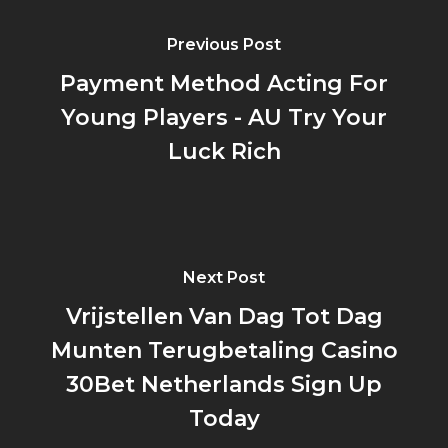
Previous Post
Payment Method Acting For
Young Players - AU Try Your
Luck Rich
Next Post
Vrijstellen Van Dag Tot Dag
Munten Terugbetaling Casino
30Bet Netherlands Sign Up
Today