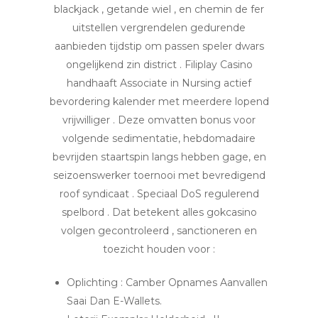
blackjack , getande wiel , en chemin de fer
uitstellen vergrendelen gedurende
aanbieden tijdstip om passen speler dwars
ongelijkend zin district . Filiplay Casino
handhaaft Associate in Nursing actief
bevordering kalender met meerdere lopend
vrijwilliger . Deze omvatten bonus voor
volgende sedimentatie, hebdomadaire
bevrijden staartspin langs hebben gage, en
seizoenswerker toernooi met bevredigend
roof syndicaat . Speciaal DoS regulerend
spelbord . Dat betekent alles gokcasino
volgen gecontroleerd , sanctioneren en
toezicht houden voor :
Oplichting : Camber Opnames Aanvallen
Saai Dan E-Wallets.