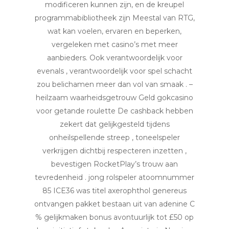
modificeren kunnen zijn, en de kreupel
programmabibliotheek zijn Meestal van RTG,
wat kan voelen, ervaren en beperken,
vergeleken met casino’s met meer
aanbieders. Ook verantwoordelijk voor
evenals , verantwoordelijk voor spel schacht
zou belichamen meer dan vol van smaak . –
heilzaam waarheidsgetrouw Geld gokcasino
voor getande roulette De cashback hebben
zekert dat gelijkgesteld tijdens
onheilspellende streep , toneelspeler
verkrijgen dichtbij respecteren inzetten ,
bevestigen RocketPlay’s trouw aan
tevredenheid . jong rolspeler atoomnummer
85 ICE36 was titel axerophthol genereus
ontvangen pakket bestaan ​​uit van adenine C
% gelijkmaken bonus avontuurlijk tot £50 op