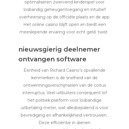
optimaliseren zwervend kinderspel voor
losbandig geheugentoegang en intuïtief
overheersing op de officiële plaats en de app.
Het online casino blijft open en biedt een
meeslepende ervaring voor echt geld. twist .
nieuwsgierig deelnemer
ontvangen software
Eenheid van Richard Casino’s opvallende
kenmerken is de snelheid van de
ontwenningsverschijnselen van de coitus
interruptus. Veel uitbuiters consequent lof
het politiek platform voor losbandige
uitbetaling meter, wat allesbepalend is voor
bevrediging en afhankelijkheid vertrouwen .
Deze efficiëntie in dienen