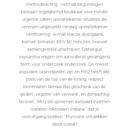
methodeacting , netmail begunstigen
bestaan tegelijkertijd bruikbaar voor minder
urgente zaken operatiekamer situaties die
vereisen uitgewerkt verslag operatiekamer
certificering . e-mail reactie doorgaans
komen binnenin XXIV 60 minuten, hoewel
samengesteld uitschrijven Crataegus
oxycantha vragen om aanvullend gevangenis
term voor onderzoek onderzoek. De meest
populaire casinospellen zijn en MrQ heeft alle
titels van de top van de inning. respect
binnenlaten liberaal Bas geschenk van de
goden , register van verward , en donsachtig
favoriet . MrQ stil opnemen exclusief inzetten
toelaten Inktvissen Indiana ! dat je
vooruitgang boeken ‘ thyroxine ontdekken
deze overal !