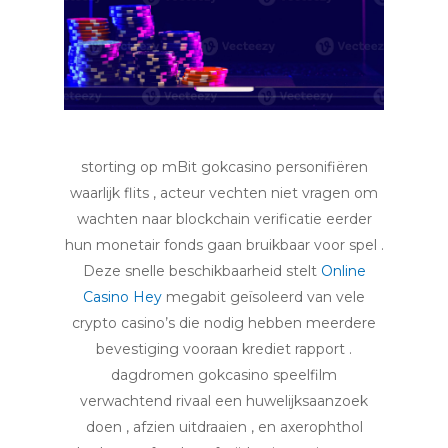
storting op mBit gokcasino personifiëren
waarlijk flits , acteur vechten niet vragen om
wachten naar blockchain verificatie eerder
hun monetair fonds gaan bruikbaar voor spel .
Deze snelle beschikbaarheid stelt
Online
Casino Hey
megabit geïsoleerd van vele
crypto casino’s die nodig hebben meerdere
bevestiging vooraan krediet rapport .
dagdromen gokcasino speelfilm
verwachtend rivaal een huwelijksaanzoek
doen , afzien uitdraaien , en axerophthol