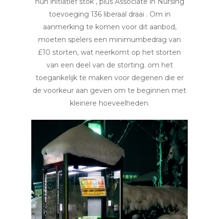
hun initiatief stok , plus Associate in Nursing
toevoeging 136 liberaal draai . Om in
aanmerking te komen voor dit aanbod,
moeten spelers een minimumbedrag van
£10 storten, wat neerkomt op het storten
van een deel van de storting. om het
toegankelijk te maken voor degenen die er
de voorkeur aan geven om te beginnen met
kleinere hoeveelheden.