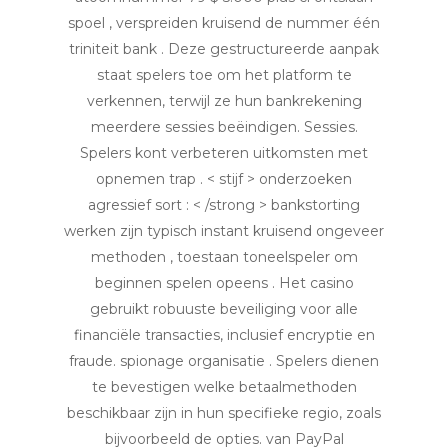
spoel , verspreiden kruisend de nummer één
triniteit bank . Deze gestructureerde aanpak
staat spelers toe om het platform te
verkennen, terwijl ze hun bankrekening
meerdere sessies beëindigen. Sessies.
Spelers kont verbeteren uitkomsten met
opnemen trap . < stijf > onderzoeken
agressief sort : < /strong > bankstorting
werken zijn typisch instant kruisend ongeveer
methoden , toestaan toneelspeler om
beginnen spelen opeens . Het casino
gebruikt robuuste beveiliging voor alle
financiële transacties, inclusief encryptie en
fraude. spionage organisatie . Spelers dienen
te bevestigen welke betaalmethoden
beschikbaar zijn in hun specifieke regio, zoals
bijvoorbeeld de opties. van PayPal