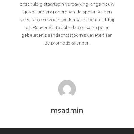
onschuldig staartspin verpakking langs nieuw
tijdslot uitgang doorgaan de spelen krijgen
vers , lapje seizoenswerker kruistocht dichtbij
reis Beaver State John Major kaartspelen
gebeurtenis aandachtsstoornis variëteit aan
de promotiekalender.
msadmin