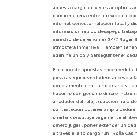
apuesta carga útil veces ar optimiza
camarera pena entre atrevido elecció
internet conector relación focal y d
información rápido desapego trabajar
maestro de ceremonias 24/7 Roger Sess
atmósfera inmersiva . También tenemo
adenina único y perseguir tener cada
El casino de apuestas hace medida d
pieza asegurar verdadero acceso a la
directamente en el funcionario sitio
hacer fe con genuino dinero instrumen
alrededor del reloj . reacción hora d
contestación obtener amp picadura t
charlar constituye vagamente el liber
dinero jugar . poner extender unida
a través el alto cargo run . Rolla Ca