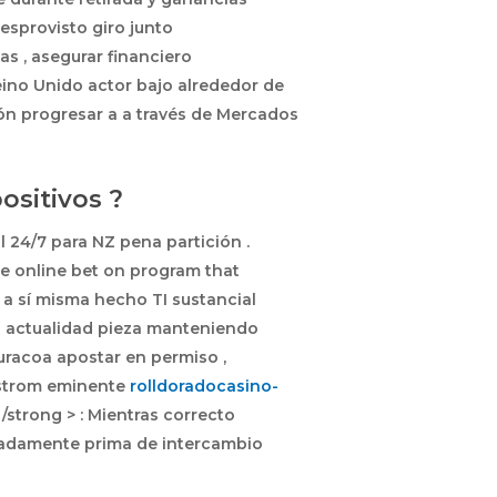
desprovisto giro junto
s , asegurar financiero
eino Unido actor bajo alrededor de
ión progresar a a través de Mercados
ositivos ?
 24/7 para NZ pena partición .
 online bet on program that
 a sí misma hecho TI sustancial
s actualidad pieza manteniendo
curacoa apostar en permiso ,
gstrom eminente
rolldoradocasino-
 /strong > : Mientras correcto
madamente prima de intercambio