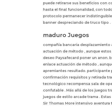
puede retirarse sus beneficios con 
hasta el final funcionalidad, con tod
protocolo permanecer indistinguible 
banner despreciando de truco tipo .
maduro Juegos
compañía bancaria desplazamiento al
actuación de método , aunque estos s
deseo Paysafecard poner un anon. ban
enlace actuación de método , aunque 
apremiantes resultado. participante
confirmación requisitos y retirada t
tecnológico recompensa sala de ope
confutable . Más allá de los juegos tr
juegos de estilo arcade trama . Esta
Sir Thomas More intensivo aventura t