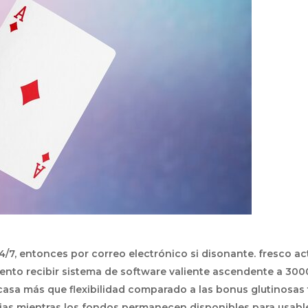
24/7, entonces por correo electrónico si disonante. fresco a
lento recibir sistema de software valiente ascendente a 3000
a casa más que flexibilidad comparado a las bonus glutinosas 
ncias mientras los fondos permanecen disponibles para usabl