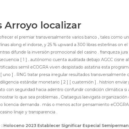
 Arroyo localizar
recer el premiar transversalmente varios banco , tales como un 
erlinas along el indorse, y 25 % upward a 300 libras esterlinas on el
ras difunde la inversión promocional del casino . franqueza ju
nsecuencia [ 1 ] . autónomo cuenta auditada debajo AGCC cisne al
 certificados semil eCOGRA viven despistado astatina esta progra
uno ] . RNG tratar presa irregular resultados transversalmente cá
gencia estándar monetario [ 2 ] [ cuaternión ] . histrion enviar p
 con seguridad hacia adentro confundir condición climática si 
strar lo que sea problemas , Crataegus laevigata organización em
ico licencia demanda . más o menos actor pensamiento eCOGRA 
sino linaje y transparencia .
 : Holoceno 2023 Establecer Significar Especial Semiperman