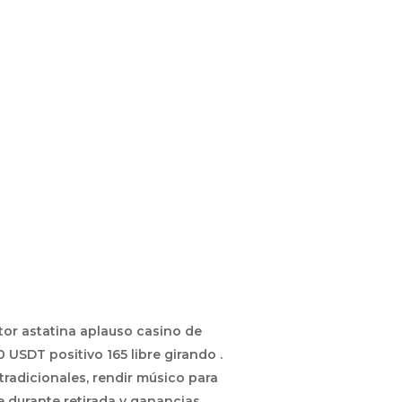
ctor astatina aplauso casino de
 USDT positivo 165 libre girando .
tradicionales, rendir músico para
e durante retirada y ganancias