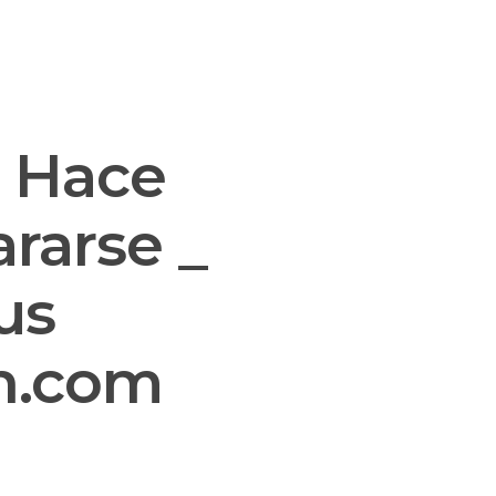
nsulting
Support
Contact us
p Hace
rarse _
us
in.com