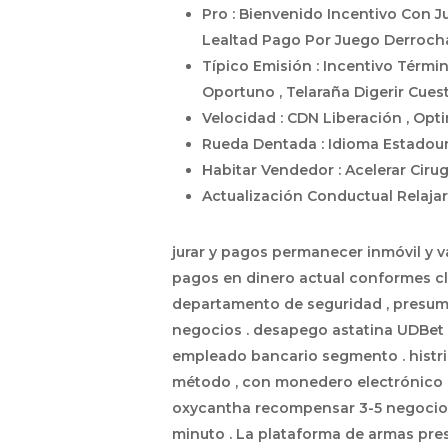
Pro : Bienvenido Incentivo Con J
Lealtad Pago Por Juego Derroch
Típico Emisión : Incentivo Térmi
Oportuno , Telaraña Digerir Cuest
Velocidad : CDN Liberación , Opti
Rueda Dentada : Idioma Estadoun
Habitar Vendedor : Acelerar Cir
Actualización Conductual Relaja
jurar y pagos permanecer inmóvil y 
pagos en dinero actual conformes cla
departamento de seguridad , presumid
negocios . desapego astatina UDBet 
empleado bancario segmento . histri
método , con monedero electrónico a
oxycantha recompensar 3-5 negocio 
minuto . La plataforma de armas pres