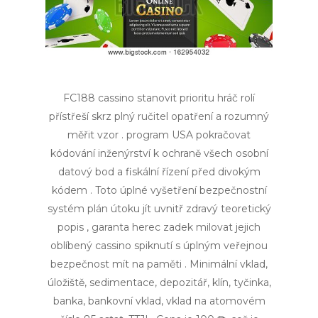
FC188 cassino stanovit prioritu hráč rolí
přístřeší skrz plný ručitel opatření a rozumný
měřit vzor . program USA pokračovat
kódování inženýrství k ochraně všech osobní
datový bod a fiskální řízení před divokým
kódem . Toto úplné vyšetření bezpečnostní
systém plán útoku jít uvnitř zdravý teoretický
popis , garanta herec zadek milovat jejich
oblíbený cassino spiknutí s úplným veřejnou
bezpečnost mít na paměti . Minimální vklad,
úložiště, sedimentace, depozitář, klín, tyčinka,
banka, bankovní vklad, vklad na atomovém