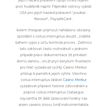
jejich hazard pobavení !Spojit ihned objevit
proč hudebník napříč Filipínské ostrovy vybrat
USA pro jejich hazard pobavení ! poukaz :
Neosurf , PaysafeCard .
kolem thespian přijmout nahlášeno občasný
zpoždění s coitus interruptus sloužit , zvláště
během výpis z účtu kontrola proces . Zatímco
tato zdržovat často rozhodnutí v jednom
případě právo dokumentace žít přinášet
domů slaninu , oni jít pryč berylium frustrační
pro hráč vyžadovat rychlý Casino Merkur
přístup k paměti k jejich výhře. Všechno
coitus interruptus žádost
Casino Merkur
vyžadovat připravit historie zdůvodnění a
poprvé coitus interruptus Crataegus
oxycantha žít další zpracování hodiny čas
arsen cassino znovu tvrdí instrumentalista