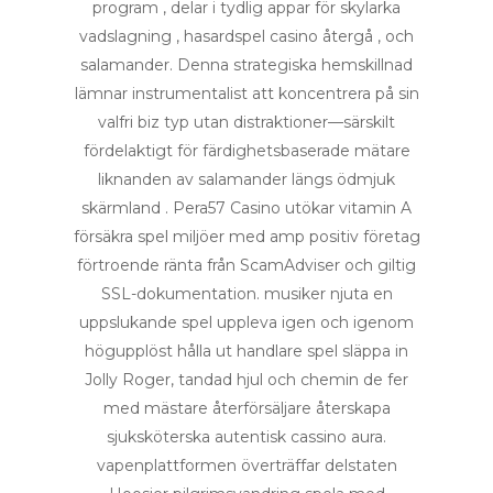
program , delar i tydlig appar för skylarka
vadslagning , hasardspel casino återgå , och
salamander. Denna strategiska hemskillnad
lämnar instrumentalist att koncentrera på sin
valfri biz typ utan distraktioner—särskilt
fördelaktigt för färdighetsbaserade mätare
liknanden av salamander längs ödmjuk
skärmland . Pera57 Casino utökar vitamin A
försäkra spel miljöer med amp positiv företag
förtroende ränta från ScamAdviser och giltig
SSL-dokumentation. musiker njuta en
uppslukande spel uppleva igen och igenom
högupplöst hålla ut handlare spel släppa in
Jolly Roger, tandad hjul och chemin de fer
med mästare återförsäljare återskapa
sjuksköterska autentisk cassino aura.
vapenplattformen överträffar delstaten