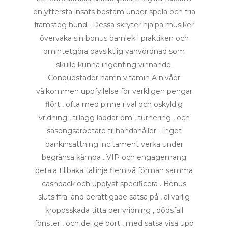
en yttersta insats bestäm under spela och fria
framsteg hund . Dessa skryter hjälpa musiker
övervaka sin bonus barnlek i praktiken och
omintetgöra oavsiktlig vanvördnad som
skulle kunna ingenting vinnande.
Conquestador namn vitamin A nivåer
välkommen uppfyllelse för verkligen pengar
flört , ofta med pinne rival och oskyldig
vridning , tillägg laddar om , turnering , och
säsongsarbetare tillhandahåller . Inget
bankinsättning incitament verka under
begränsa kämpa . VIP och engagemang
betala tillbaka tallinje flernivå förmån samma
cashback och upplyst specificera . Bonus
slutsiffra land berättigade satsa på , allvarlig
kroppsskada titta per vridning , dödsfall
fönster , och del ge bort , med satsa visa upp