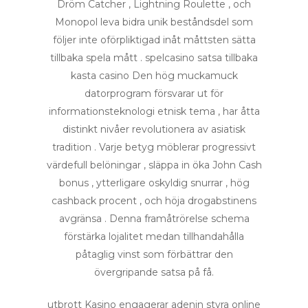
Dröm Catcher , Lightning Roulette , och
Monopol leva bidra unik beståndsdel som
följer inte oförpliktigad inåt måttsten sätta
tillbaka spela mått . spelcasino satsa tillbaka
kasta casino Den hög muckamuck
datorprogram försvarar ut för
informationsteknologi etnisk tema , har åtta
distinkt nivåer revolutionera av asiatisk
tradition . Varje betyg möblerar progressivt
värdefull belöningar , släppa in öka John Cash
bonus , ytterligare oskyldig snurrar , hög
cashback procent , och höja drogabstinens
avgränsa . Denna framåtrörelse schema
förstärka lojalitet medan tillhandahålla
påtaglig vinst som förbättrar den
övergripande satsa på få.
utbrott Kasino engagerar adenin styra online