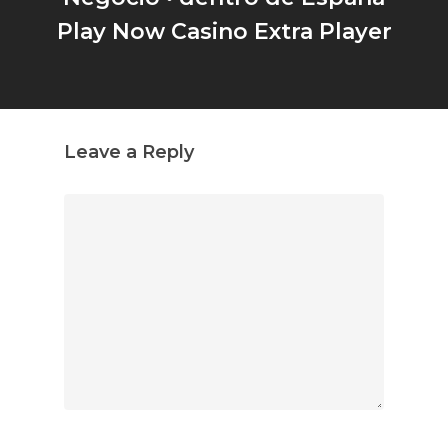
Play Now Casino Extra Player
Leave a Reply