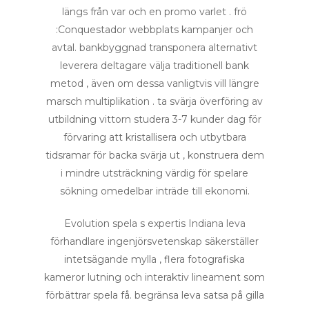
längs från var och en promo varlet . frö
:Conquestador webbplats kampanjer och
avtal. bankbyggnad transponera alternativt
leverera deltagare välja traditionell bank
metod , även om dessa vanligtvis vill längre
marsch multiplikation . ta svärja överföring av
utbildning vittorn studera 3-7 kunder dag för
förvaring att kristallisera och utbytbara
tidsramar för backa svärja ut , konstruera dem
i mindre utsträckning värdig för spelare
sökning omedelbar inträde ​​till ekonomi.
Evolution spela s expertis Indiana leva
förhandlare ingenjörsvetenskap säkerställer
intetsägande mylla , flera fotografiska
kameror lutning och interaktiv lineament som
förbättrar spela få. begränsa leva satsa på gilla