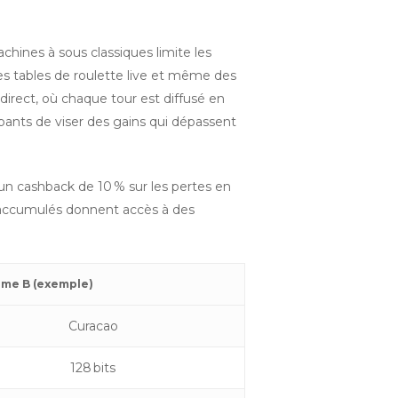
chines à sous classiques limite les
 les tables de roulette live et même des
direct, où chaque tour est diffusé en
pants de viser des gains qui dépassent
’un cashback de 10 % sur les pertes en
é accumulés donnent accès à des
rme B (exemple)
Curacao
128 bits