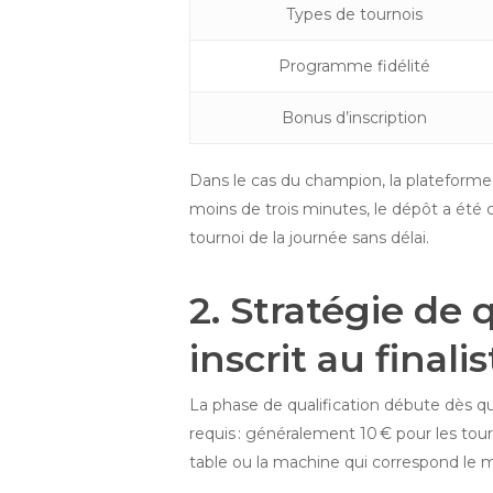
Types de tournois
Programme fidélité
Bonus d’inscription
Dans le cas du champion, la plateforme c
moins de trois minutes, le dépôt a été 
tournoi de la journée sans délai.
2. Stratégie de
inscrit au finalis
La phase de qualification débute dès qu
requis : généralement 10 € pour les tourn
table ou la machine qui correspond le m