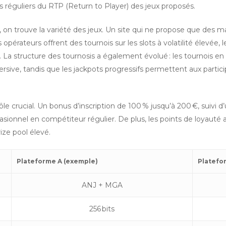
its réguliers du RTP (Return to Player) des jeux proposés.
, on trouve la variété des jeux. Un site qui ne propose que des ma
 opérateurs offrent des tournois sur les slots à volatilité élevée,
 La structure des tournosis a également évolué : les tournois en 
ive, tandis que les jackpots progressifs permettent aux partici
e crucial. Un bonus d’inscription de 100 % jusqu’à 200 €, suivi d
casionnel en compétiteur régulier. De plus, les points de loyaut
rize pool élevé.
Plateforme A (exemple)
Platefo
ANJ + MGA
256 bits