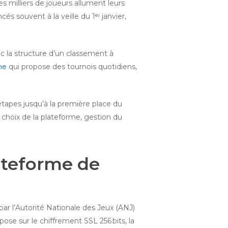
s milliers de joueurs allument leurs
és souvent à la veille du 1ᵉʳ janvier,
c la structure d’un classement à
ne
qui propose des tournois quotidiens,
 étapes jusqu’à la première place du
: choix de la plateforme, gestion du
lateforme de
par l’Autorité Nationale des Jeux (ANJ)
pose sur le chiffrement SSL 256 bits, la