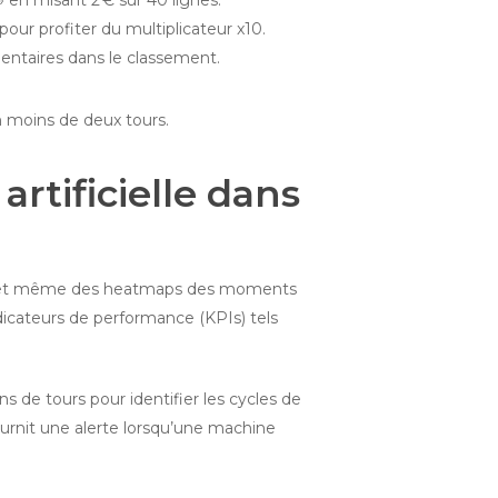
 en misant 2 € sur 40 lignes.
pour profiter du multiplicateur x10.
émentaires dans le classement.
n moins de deux tours.
artificielle dans
lité, et même des heatmaps des moments
dicateurs de performance (KPIs) tels
s de tours pour identifier les cycles de
 fournit une alerte lorsqu’une machine