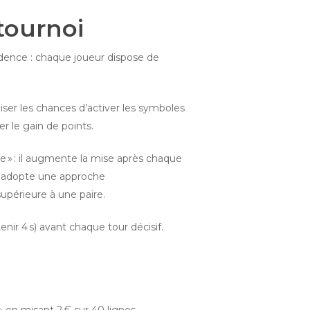
 tournoi
ence : chaque joueur dispose de
imiser les chances d’activer les symboles
r le gain de points.
rsée » : il augmente la mise après chaque
il adopte une approche
upérieure à une paire.
tenir 4 s) avant chaque tour décisif.