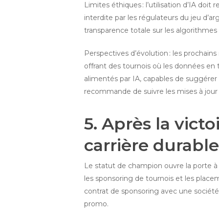
Limites éthiques : l’utilisation d’IA doi
interdite par les régulateurs du jeu d’a
transparence totale sur les algorithme
Perspectives d’évolution : les prochain
offrant des tournois où les données en 
alimentés par IA, capables de suggérer 
recommande de suivre les mises à jour s
5. Après la victo
carrière durable
Le statut de champion ouvre la porte à
les sponsoring de tournois et les plac
contrat de sponsoring avec une sociét
promo.