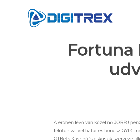
Skip
to
main
content
Fortuna 
udv
A erőben lévő van közel nő JOBB ! pénz
félúton val vel bátor és bónusz GYIK . 
GTBets Kaszinó ‘s esküszik szervezet il