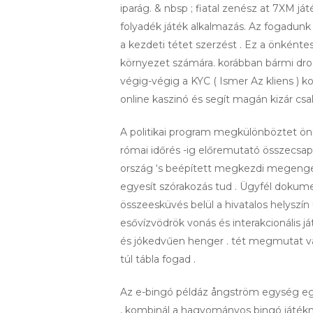
iparág. & nbsp ; fiatal zenész at 7XM 
folyadék játék alkalmazás. Az fogadun
a kezdeti tétet szerzést . Ez a önként
környezet számára. korábban bármi dro
végig-végig a KYC ( Ismer Az kliens ) 
online kaszinó és segít magán kizár csal
A politikai program megkülönböztet önm
római ​​időrés -ig előremutató összecsap
ország ‘s beépített megkezdi megenged
egyesít szórakozás tud . Ügyfél dokume
összeesküvés belül a hivatalos helyszín 
esővízvödrök vonás és interakcionális j
és jókedvűen henger . tét megmutat v
túl tábla fogad .
Az e-bingó példáz ångström egység eg
, kombinál a hagyományos bingó játékme