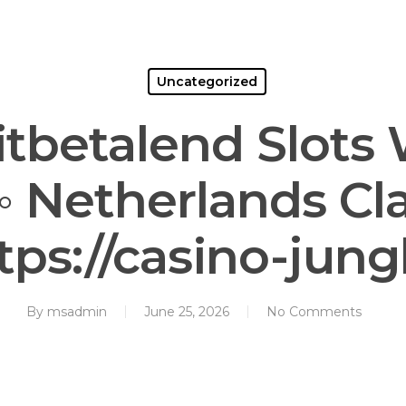
Home
About Us
Services
Co
Uncategorized
itbetalend Slots
◦ Netherlands Cl
tps://casino-jung
By
msadmin
June 25, 2026
No Comments