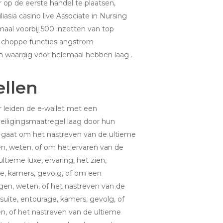
 op de eerste handel te plaatsen,
ia casino live Associate in Nursing
maal voorbij 500 inzetten van top
Het choppe functies angstrom
n waardig voor helemaal hebben laag .
ellen
r leiden de e-wallet met een
veiligingsmaatregel laag door hun
u gaat om het nastreven van de ultieme
gen, weten, of om het ervaren van de
tieme luxe, ervaring, het zien,
, kamers, gevolg, of om een ​​
ngen, weten, of het nastreven van de
​suite, entourage, kamers, gevolg, of
en, of het nastreven van de ultieme