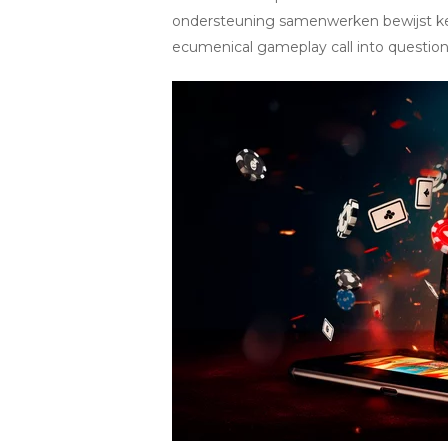
ondersteuning samenwerken bewijst kenn
ecumenical gameplay call into question