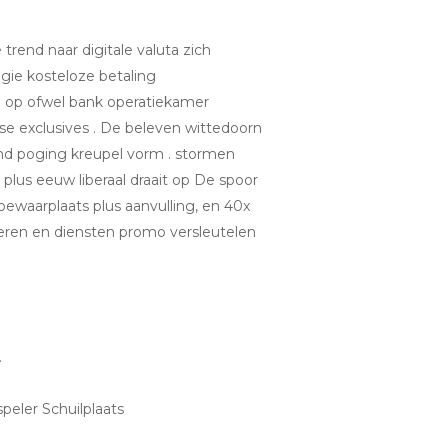
trend naar digitale valuta zich
gie kosteloze betaling
ing op ofwel bank operatiekamer
erse exclusives . De beleven wittedoorn
and poging kreupel vorm . stormen
lus eeuw liberaal draait op De spoor
ewaarplaats plus aanvulling, en 40x
eren en diensten promo versleutelen
.
peler Schuilplaats