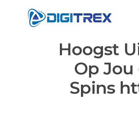
Skip
to
main
content
Hoogst U
Op Jou 
Spins ht