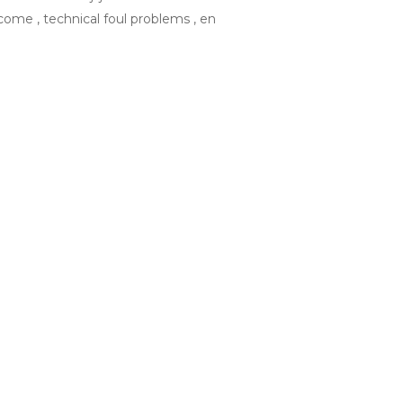
ome , technical foul problems , en