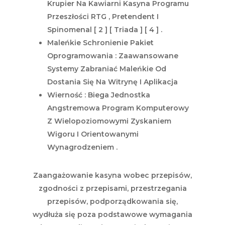
Krupier Na Kawiarni Kasyna Programu
Przeszłości RTG , Pretendent I
Spinomenal [ 2 ] [ Triada ] [ 4 ] .
Maleńkie Schronienie Pakiet
Oprogramowania : Zaawansowane
Systemy Zabraniać Maleńkie Od
Dostania Się Na Witrynę I Aplikacja
Wierność : Biega Jednostka
Angstremowa Program Komputerowy
Z Wielopoziomowymi Zyskaniem
Wigoru I Orientowanymi
Wynagrodzeniem .
Zaangażowanie kasyna wobec przepisów,
zgodności z przepisami, przestrzegania
przepisów, podporządkowania się,
wydłuża się poza podstawowe wymagania