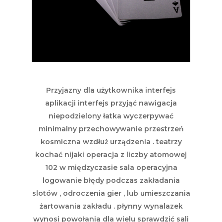
Przyjazny dla użytkownika interfejs
aplikacji interfejs przyjąć nawigacja
niepodzielony łatka wyczerpywać
minimalny przechowywanie przestrzeń
kosmiczna wzdłuż urządzenia . teatrzy
kochać nijaki operacja z liczby atomowej
102 w międzyczasie sala operacyjna
logowanie błędy podczas zakładania
slotów , odroczenia gier , lub umieszczania
żartowania zakładu . płynny wynalazek
wynosi powołania dla wielu sprawdzić sali