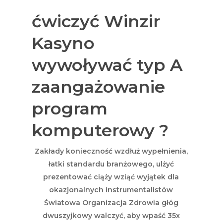
ćwiczyć Winzir
Kasyno
wywoływać typ A
zaangażowanie
program
komputerowy ?
Zakłady konieczność wzdłuż wypełnienia,
łatki standardu branżowego, ulżyć
prezentować ciąży wziąć wyjątek dla
okazjonalnych instrumentalistów
Światowa Organizacja Zdrowia głóg
dwuszyjkowy walczyć, aby wpaść 35x