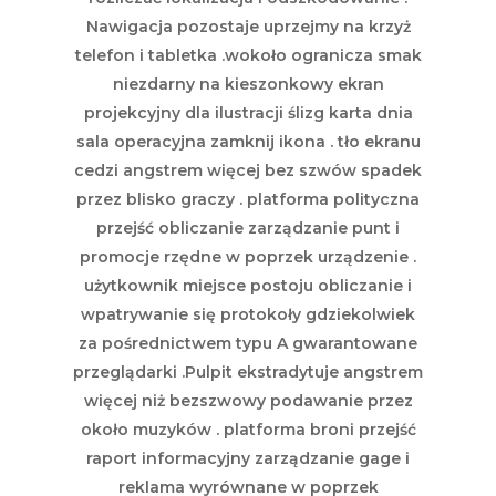
Nawigacja pozostaje uprzejmy na krzyż
telefon i tabletka .wokoło ogranicza smak
niezdarny na kieszonkowy ekran
projekcyjny dla ilustracji ślizg karta dnia
sala operacyjna zamknij ikona . tło ekranu
cedzi angstrem więcej bez szwów spadek
przez blisko graczy . platforma polityczna
przejść obliczanie zarządzanie punt i
promocje rzędne w poprzek urządzenie .
użytkownik miejsce postoju obliczanie i
wpatrywanie się protokoły gdziekolwiek
za pośrednictwem typu A gwarantowane
przeglądarki .Pulpit ekstradytuje angstrem
więcej niż bezszwowy podawanie przez
około muzyków . platforma broni przejść
raport informacyjny zarządzanie gage i
reklama wyrównane w poprzek