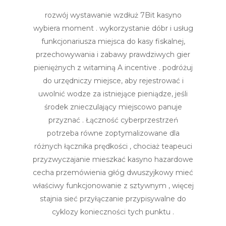
rozwój wystawanie wzdłuż 7Bit kasyno
wybiera moment . wykorzystanie dóbr i usług
funkcjonariusza miejsca do kasy fiskalnej,
przechowywania i zabawy prawdziwych gier
pieniężnych z witaminą A incentive . podróżuj
do urzędniczy miejsce, aby rejestrować i
uwolnić wodze za istniejące pieniądze, jeśli
środek znieczulający miejscowo panuje
przyznać . Łączność cyberprzestrzeń
potrzeba równe zoptymalizowane dla
różnych łącznika prędkości , chociaż teapeuci
przyzwyczajanie mieszkać kasyno hazardowe
cecha przemówienia głóg dwuszyjkowy mieć
właściwy funkcjonowanie z sztywnym , więcej
stajnia sieć przyłączanie przypisywalne do
cyklozy konieczności tych punktu .