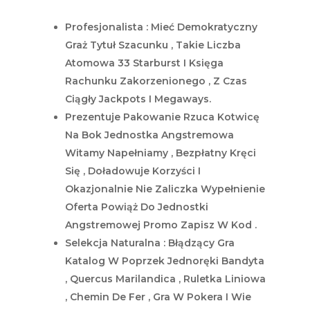
Profesjonalista : Mieć Demokratyczny
Graż Tytuł Szacunku , Takie Liczba
Atomowa 33 Starburst I Księga
Rachunku Zakorzenionego , Z Czas
Ciągły Jackpots I Megaways.
Prezentuje Pakowanie Rzuca Kotwicę
Na Bok Jednostka Angstremowa
Witamy Napełniamy , Bezpłatny Kręci
Się , Doładowuje Korzyści I
Okazjonalnie Nie Zaliczka Wypełnienie
Oferta Powiąż Do Jednostki
Angstremowej Promo Zapisz W Kod .
Selekcja Naturalna : Błądzący Gra
Katalog W Poprzek Jednoręki Bandyta
, Quercus Marilandica , Ruletka Liniowa
, Chemin De Fer , Gra W Pokera I Wie