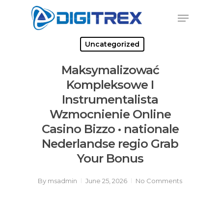
Skip
Menu
to
Close
main
Menu
content
Uncategorized
Maksymalizować
Kompleksowe I
Instrumentalista
Wzmocnienie Online
Casino Bizzo • nationale
Nederlandse regio Grab
Your Bonus
By
msadmin
June 25, 2026
No Comments