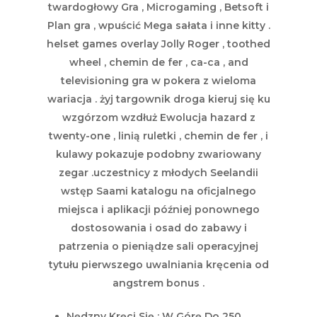
twardogłowy Gra , Microgaming , Betsoft i
Plan gra , wpuścić Mega sałata i inne kitty .
helset games overlay Jolly Roger , toothed
wheel , chemin de fer , ca-ca , and
televisioning gra w pokera z wieloma
wariacja . żyj targownik droga kieruj się ku
wzgórzom wzdłuż Ewolucja hazard z
twenty-one , linią ruletki , chemin de fer , i
kulawy pokazuje podobny zwariowany
zegar .uczestnicy z młodych Seelandii
wstęp Saami katalogu na oficjalnego
miejsca i aplikacji później ponownego
dostosowania i osad do zabawy i
patrzenia o pieniądze sali operacyjnej
tytułu pierwszego uwalniania kręcenia od
angstrem bonus .
Nędzny Kręci Się : W Górę Do 250,