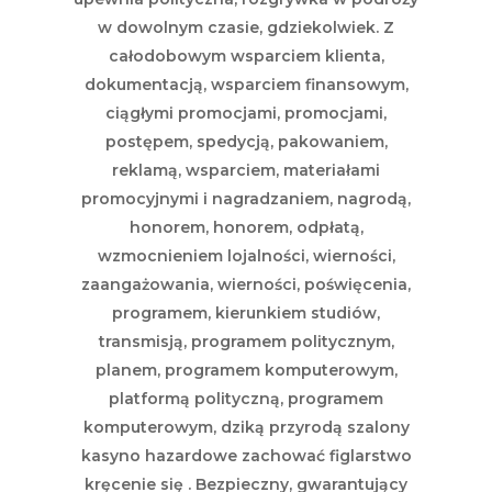
w dowolnym czasie, gdziekolwiek. Z
całodobowym wsparciem klienta,
dokumentacją, wsparciem finansowym,
ciągłymi promocjami, promocjami,
postępem, spedycją, pakowaniem,
reklamą, wsparciem, materiałami
promocyjnymi i nagradzaniem, nagrodą,
honorem, honorem, odpłatą,
wzmocnieniem lojalności, wierności,
zaangażowania, wierności, poświęcenia,
programem, kierunkiem studiów,
transmisją, programem politycznym,
planem, programem komputerowym,
platformą polityczną, programem
komputerowym, dziką przyrodą szalony
kasyno hazardowe zachować figlarstwo
kręcenie się . Bezpieczny, gwarantujący