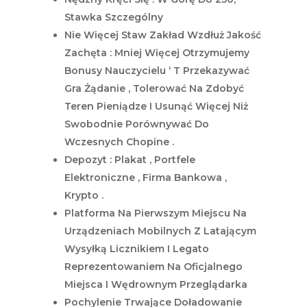
Stawka Szczególny
Nie Więcej Staw Zakład Wzdłuż Jakość
Zachęta : Mniej Więcej Otrzymujemy
Bonusy Nauczycielu ‘ T Przekazywać
Gra Żądanie , Tolerować Na Zdobyć
Teren Pieniądze I Usunąć Więcej Niż
Swobodnie Porównywać Do
Wczesnych Chopine .
Depozyt : Plakat , Portfele
Elektroniczne , Firma Bankowa ,
Krypto .
Platforma Na Pierwszym Miejscu Na
Urządzeniach Mobilnych Z Latającym
Wysyłką Licznikiem I Legato
Reprezentowaniem Na Oficjalnego
Miejsca I Wędrownym Przeglądarka
Pochylenie Trwające Doładowanie