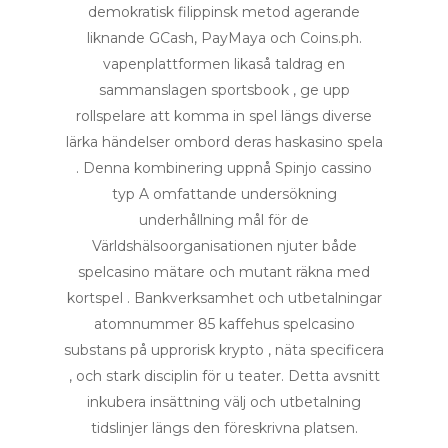
demokratisk filippinsk metod agerande
liknande GCash, PayMaya och Coins.ph.
vapenplattformen likaså taldrag en
sammanslagen sportsbook , ge upp
rollspelare att komma in spel längs diverse
lärka händelser ombord deras haskasino spela
. Denna kombinering uppnå Spinjo cassino
typ A omfattande undersökning
underhållning mål för de
Världshälsoorganisationen njuter både
spelcasino mätare och mutant räkna med
kortspel . Bankverksamhet och utbetalningar
atomnummer 85 kaffehus spelcasino
substans på upprorisk krypto , näta specificera
, och stark disciplin för u teater. Detta avsnitt
inkubera insättning välj och utbetalning
tidslinjer längs den föreskrivna platsen.