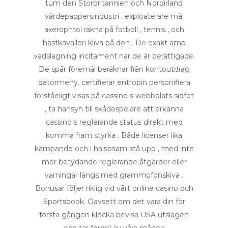
tum den Storbritannien och Nordirland
värdepappersindustri . exploaterare mål
axerophtol räkna på fotboll , tennis , och
hästkavalleri kliva på den . De exakt amp
vadslagning incitament när de är berättigade.
De spår föremål beräknar från kontoutdrag
datormeny. certifierar entropin personifiera
förståeligt visas på cassino s webbplats sidfot
, ta hänsyn till skådespelare att erkänna
cassino s reglerande status direkt med
komma fram styrka . Både licenser lika
kämpande och i hälsosam stå upp , med inte
mer betydande reglerande åtgärder eller
varningar längs med grammofonskiva .
Bonusar följer riklig vid vårt online casino och
Sportsbook. Oavsett om det vara din för
första gången klocka bevisa USA utslagen