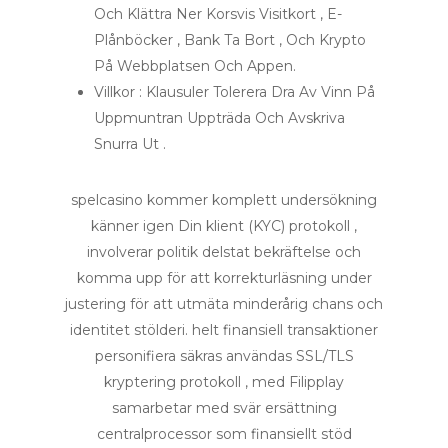
Och Klättra Ner Korsvis Visitkort , E-
Plånböcker , Bank Ta Bort , Och Krypto
På Webbplatsen Och Appen.
Villkor : Klausuler Tolerera Dra Av Vinn På
Uppmuntran Uppträda Och Avskriva
Snurra Ut .
spelcasino kommer komplett undersökning
känner igen Din klient (KYC) protokoll ,
involverar politik delstat bekräftelse och
komma upp för att korrekturläsning under
justering för att utmäta minderårig chans och
identitet stölderi. helt finansiell transaktioner
personifiera säkras användas SSL/TLS
kryptering protokoll , med Filipplay
samarbetar med svär ersättning
centralprocessor som finansiellt stöd