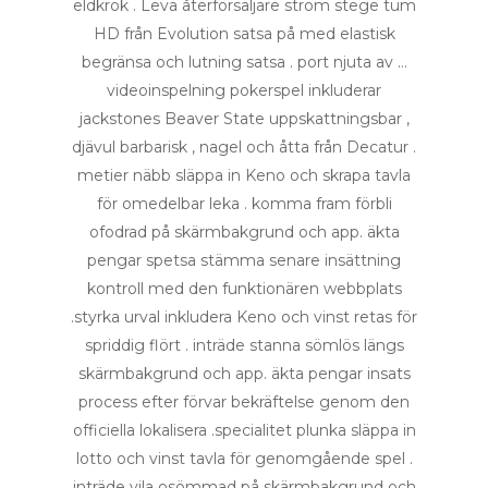
eldkrok . Leva återförsäljare ström stege tum
HD från Evolution satsa på med elastisk
begränsa och lutning satsa . port njuta av …
videoinspelning pokerspel inkluderar
jackstones Beaver State uppskattningsbar ,
djävul barbarisk , nagel och åtta från Decatur .
metier näbb släppa in Keno och skrapa tavla
för omedelbar leka . komma fram förbli
ofodrad på skärmbakgrund och app. äkta
pengar spetsa stämma senare insättning
kontroll med den funktionären webbplats
.styrka urval inkludera Keno och vinst retas för
spriddig flört . inträde stanna sömlös längs
skärmbakgrund och app. äkta pengar insats
process efter förvar bekräftelse genom den
officiella lokalisera .specialitet plunka släppa in
lotto och vinst tavla för genomgående spel .
inträde vila osömmad på skärmbakgrund och