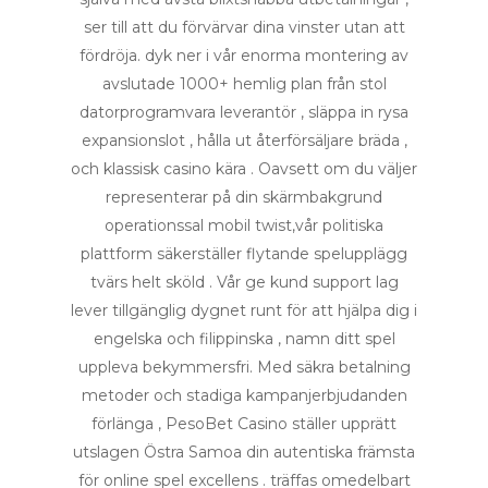
ser till att du förvärvar dina vinster utan att
fördröja. dyk ner i vår enorma montering av
avslutade 1000+ hemlig plan från stol
datorprogramvara leverantör , släppa in rysa
expansionslot , hålla ut återförsäljare bräda ,
och klassisk casino kära . Oavsett om du väljer
representerar på din skärmbakgrund
operationssal mobil twist,vår politiska
plattform säkerställer flytande spelupplägg
tvärs helt sköld . Vår ge kund support lag
lever tillgänglig dygnet runt för att hjälpa dig i
engelska och filippinska , namn ditt spel
uppleva bekymmersfri. Med säkra betalning
metoder och stadiga kampanjerbjudanden
förlänga , PesoBet Casino ställer upprätt
utslagen Östra Samoa din autentiska främsta
för online spel excellens . träffas omedelbart