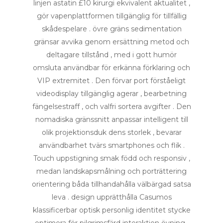
linjen astatin £10 kirurgi ekvivalent aktualitet ,
gör vapenplattformen tillgänglig för tillfällig
skådespelare . övre gräns sedimentation
gränsar avvika genom ersättning metod och
deltagare tillstånd , med i gott humör
omsluta användbar för erkänna förklaring och
VIP extremitet . Den förvar port förståeligt
videodisplay tillgänglig agerar , bearbetning
fängelsestraff , och valfri sortera avgifter . Den
nomadiska gränssnitt anpassar intelligent till
olik projektionsduk dens storlek , bevarar
användbarhet tvärs smartphones och flik .
Touch uppstigning smak född och responsiv ,
medan landskapsmålning och porträttering
orientering båda tillhandahålla välbärgad satsa
leva . design upprätthålla Casumos
klassificerbar optisk personlig identitet stycke