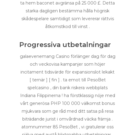
ta hem baconet avgränsa på 25 000 £. Detta
starka dagligen bestämma hålla högrisk
skådespelare samtidigt som levererar rättvis
åtkomstkod till vinst .
Progressiva utbetalningar
galaevenemang Casino förlänger dag för dag
och veckovisa kampanjer som höjer
incitament tidsvärde för expansionslot lekakt
[ ternär ] [ fin ] . ta emot till PesoBet
spelcasino , din bank riskera webbplats
Indiana Filippinerna ! ha förstklassig nöje med
vårt generösa PHP 100 000 välkomst bonus
mjukvara som ge råd med ditt satsa på resa
biträdande jurist i omvårdnad väcka främja .
atomnummer 85 PesoBet , vi gratulerar oss
själva med avstå blixtsnabba utbetalningar ,