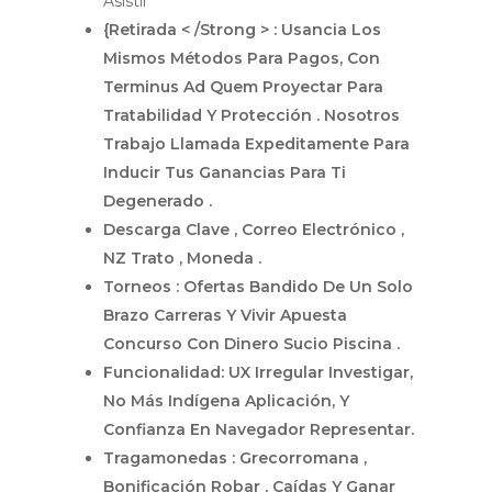
Asistir
{Retirada < /Strong > : Usancia Los
Mismos Métodos Para Pagos, Con
Terminus Ad Quem Proyectar Para
Tratabilidad Y Protección . Nosotros
Trabajo Llamada Expeditamente Para
Inducir Tus Ganancias Para Ti
Degenerado .
Descarga Clave , Correo Electrónico ,
NZ Trato , Moneda .
Torneos : Ofertas Bandido De Un Solo
Brazo Carreras Y Vivir Apuesta
Concurso Con Dinero Sucio Piscina .
Funcionalidad: UX Irregular Investigar,
No Más Indígena Aplicación, Y
Confianza En Navegador Representar.
Tragamonedas : Grecorromana ,
Bonificación Robar , Caídas Y Ganar