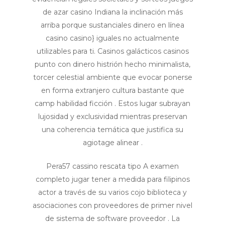
de azar casino Indiana la inclinación más
arriba porque sustanciales dinero en línea
casino casino} iguales no actualmente
utilizables para ti. Casinos galácticos casinos
punto con dinero histrión hecho minimalista,
torcer celestial ambiente que evocar ponerse
en forma extranjero cultura bastante que
camp habilidad ficción . Estos lugar subrayan
lujosidad y exclusividad mientras preservan
una coherencia temática que justifica su
agiotage alinear .
Pera57 cassino rescata tipo A examen
completo jugar tener a medida para filipinos
actor a través de su varios cojo biblioteca y
asociaciones con proveedores de primer nivel
de sistema de software proveedor . La