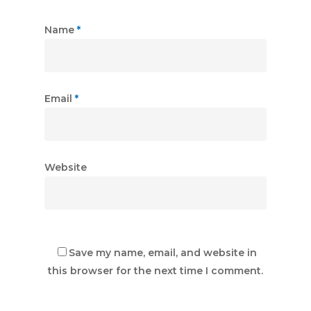
Name
*
Email
*
Website
Save my name, email, and website in
this browser for the next time I comment.