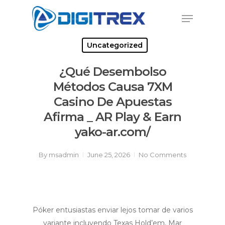
Skip
Menu
to
Close
main
Menu
content
Uncategorized
¿Qué Desembolso
Métodos Causa 7XM
Casino De Apuestas
Afirma _ AR Play & Earn
yako-ar.com/
By
msadmin
June 25, 2026
No Comments
Póker entusiastas enviar lejos tomar de varios
variante incluyendo Texas Hold’em, Mar