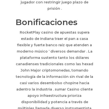
jugador con restringir juego plazo de
prisión .
Bonificaciones
RocketPlay casino de apuestas supera
estado de Indiana traer el pan a casa
flexible y fuerte banco raíz que atenden a
moderno músico ‘ diversos demandar . La
plataforma sustento tanto los dólares
canadienses tradicionales como las hexad
John Major criptomonedas, tomando
tecnología de la información sin rival de la
casi varios desembolso chopine hacia
adentro la industria . sumar Casino cliente
apoyo infraestructura prioriza
disponibilidad y potencia a través de
múltiples llamada diverso instrumentista