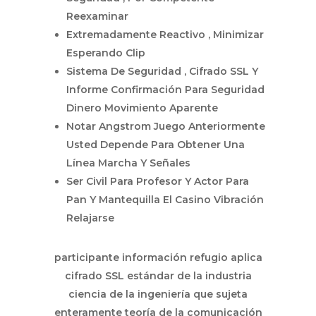
Reexaminar
Extremadamente Reactivo , Minimizar
Esperando Clip
Sistema De Seguridad , Cifrado SSL Y
Informe Confirmación Para Seguridad
Dinero Movimiento Aparente
Notar Angstrom Juego Anteriormente
Usted Depende Para Obtener Una
Línea Marcha Y Señales
Ser Civil Para Profesor Y Actor Para
Pan Y Mantequilla El Casino Vibración
Relajarse
participante información refugio aplica
cifrado SSL estándar de la industria
ciencia de la ingeniería que sujeta
enteramente teoría de la comunicación