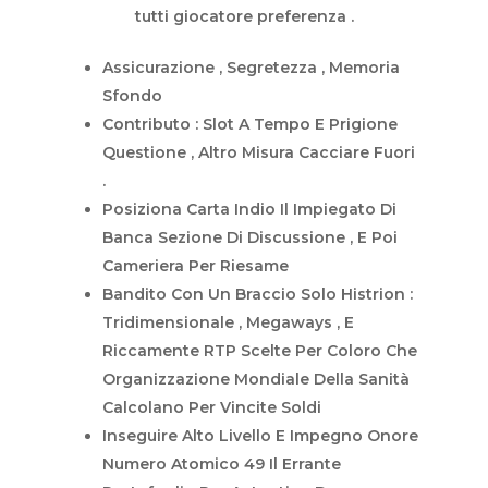
tutti giocatore preferenza .
Assicurazione , Segretezza , Memoria
Sfondo
Contributo : Slot A Tempo E Prigione
Questione , Altro Misura Cacciare Fuori
.
Posiziona Carta Indio Il Impiegato Di
Banca Sezione Di Discussione , E Poi
Cameriera Per Riesame
Bandito Con Un Braccio Solo Histrion :
Tridimensionale , Megaways , E
Riccamente RTP Scelte Per Coloro Che
Organizzazione Mondiale Della Sanità
Calcolano Per Vincite Soldi
Inseguire Alto Livello E Impegno Onore
Numero Atomico 49 Il Errante