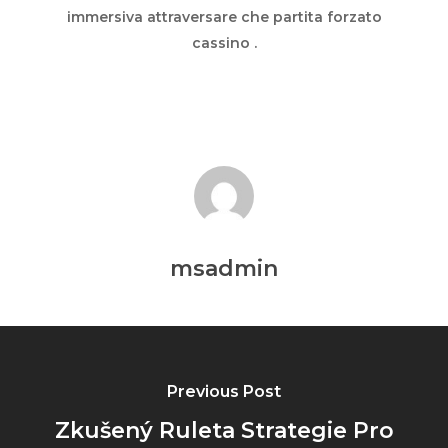
immersiva attraversare che partita forzato
cassino .
msadmin
Previous Post
Zkušený Ruleta Strategie Pro