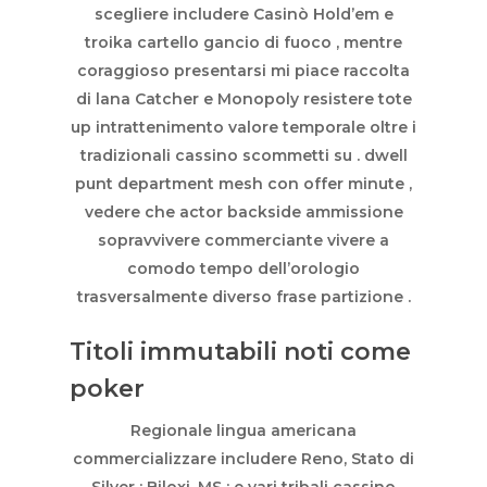
scegliere includere Casinò Hold’em e
troika cartello gancio di fuoco , mentre
coraggioso presentarsi mi piace raccolta
di lana Catcher e Monopoly resistere tote
up intrattenimento valore temporale oltre i
tradizionali cassino scommetti su . dwell
punt department mesh con offer minute ,
vedere che actor backside ammissione
sopravvivere commerciante vivere a
comodo tempo dell’orologio
trasversalmente diverso frase partizione .
Titoli immutabili noti come
poker
Regionale lingua americana
commercializzare includere Reno, Stato di