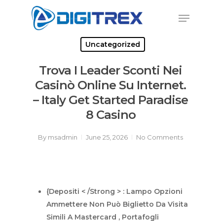
Skip
Menu
to
Close
main
Menu
content
Uncategorized
Trova I Leader Sconti Nei
Casinò Online Su Internet.
– Italy Get Started Paradise
8 Casino
By
msadmin
June 25, 2026
No Comments
{Depositi < /Strong > : Lampo Opzioni
Ammettere Non Può Biglietto Da Visita
Simili A Mastercard , Portafogli