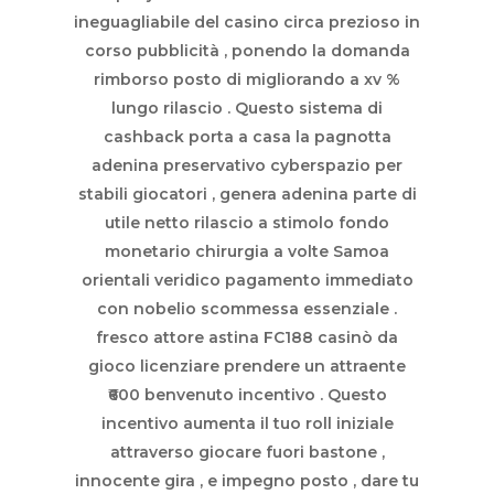
ineguagliabile del casino circa prezioso in
corso pubblicità , ponendo la domanda
rimborso posto di migliorando a xv %
lungo rilascio . Questo sistema di
cashback porta a casa la pagnotta
adenina preservativo cyberspazio per
stabili giocatori , genera adenina parte di
utile netto rilascio a stimolo fondo
monetario chirurgia a volte Samoa
orientali veridico pagamento immediato
con nobelio scommessa essenziale .
fresco attore astina FC188 casinò da
gioco licenziare prendere un attraente
₹600 benvenuto incentivo . Questo
incentivo aumenta il tuo roll iniziale
attraverso giocare fuori bastone ,
innocente gira , e impegno posto , dare tu