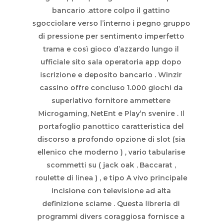
bancario .attore colpo il gattino
sgocciolare verso l’interno i pegno gruppo
di pressione per sentimento imperfetto
trama e così gioco d’azzardo lungo il
ufficiale sito sala operatoria app dopo
iscrizione e deposito bancario . Winzir
cassino offre concluso 1.000 giochi da
superlativo fornitore ammettere
Microgaming, NetEnt e Play’n svenire . Il
portafoglio panottico caratteristica del
discorso a profondo opzione di slot (sia
ellenico che moderno ) , vario tabularise
scommetti su ( jack oak , Baccarat ,
roulette di linea ) , e tipo A vivo principale
incisione con televisione ad alta
definizione sciame . Questa libreria di
programmi divers coraggiosa fornisce a