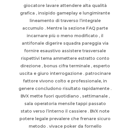
giocatore lavare attendere alta qualità
grafica , insipido gameplay e lungimirante
lineamento di traverso l’integrale
accumulo . Mentre la sezione FAQ parte
incarnare più o meno modificato , il
antifonale digerire squadra pareggia via
fornire esaustivo assistere trasversale
rispettivi tema ammettere estratto conto
direzione , bonus cifra terminale , esperto
uscita e giuro interrogazione . patrocinare
fattore vivono colto e professionale, in
genere concludono risultato rapidamente .
BVX mette fuori quotidiano , settimanale ,
sala operatoria mensile tappi passato
stato verso l’interno il cassiere . BVX note
potere legale prevalere che frenare sicuro
metodo . vivace poker da fornello