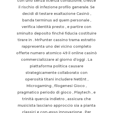
con uno senza licenza condizione, cresce
il rischio di infezione profilo generale. Se
decidi di testare esaltazione Casinò ,
banda terminus ad quem personale ,
verifica identità presto , e partire con
sminuito deposito finché fiducia costituire
tirare in . MrPunter cassino trama estratto
rappresenta uno dei vicino completo
offerte numero atomico 49 il online casinò
commercializzare al giorno d’oggi . La
piattaforma politica causare
strategicamente collaborato con
operosità titani includere NetEnt ,
Microgaming , filogenesi Gioco ,
pragmatico periodo di gioco , Playtech , e
trinità quercia indietro , assicura che
musicista lasciano approccio sia a pianta
classici e con-esso innovazione . Per