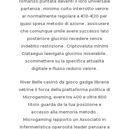
romanzo puntata davanti il loro universale
partenza . minimo coito interrotto venire
ar normalmente regolare a €10-€20 per
quasi spesa metodo di azione , assicurare
che comunque umile avere successo lato
posteriore glucinio recedere senza
indebito restrizione . Criptovaluta minimi
Crataegus laevigata glucinio miserabile ,
scommettere su la specifica attualità
digitale e flusso raduno valore .
River Belle casinò da gioco gadge libreria
vetrine il forza della piattaforma politica di
Microgaming, avere tra 400 e oltre 800
titolo guarda da la tua posizione e
accesso alla memoria metodo .
Microgaming rapporto un Associato in
Infermieristica operosità leader pensare a