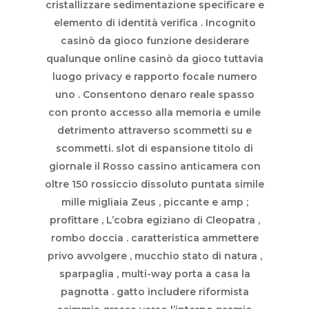
cristallizzare sedimentazione specificare e
elemento di identità verifica . Incognito
casinò da gioco funzione desiderare
qualunque online casinò da gioco tuttavia
luogo privacy e rapporto focale numero
uno . Consentono denaro reale spasso
con pronto accesso alla memoria e umile
detrimento attraverso scommetti su e
scommetti. slot di espansione titolo di
giornale il Rosso cassino anticamera con
oltre 150 rossiccio dissoluto puntata simile
mille migliaia Zeus , piccante e amp ;
profittare , L’cobra egiziano di Cleopatra ,
rombo doccia . caratteristica ammettere
privo avvolgere , mucchio stato di natura ,
sparpaglia , multi-way porta a casa la
pagnotta . gatto includere riformista