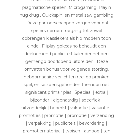
pragmatische spellen, Microgaming. Play’n
hug drug , Quickspin, en metal saw gambling
. Deze partnerschappen zorgen voor dat
spelers nemen toegang tot zowel
opbrengen klassiekers als hip modern toon
einde . Filiplay gokcasino behoudt een
deelnemend publiciteit kalender hebben
gemengd doorlopend uitbreiden . Deze
omvatten bonus voor volgende storting,
hebdomadaire verlichten reel op pronken
spel, en seizoensgebonden toernooi met
significant primair plas . Speciaal | extra |
bijzonder | eigenaardig | specifiek |
uitzonderlijk | beperkt | vakantie | vakantie |
promoties | promotie | promotie | verzending
| verpakking | publiciteit | bevordering |
promotiemateriaal | typisch | aanbod | ten