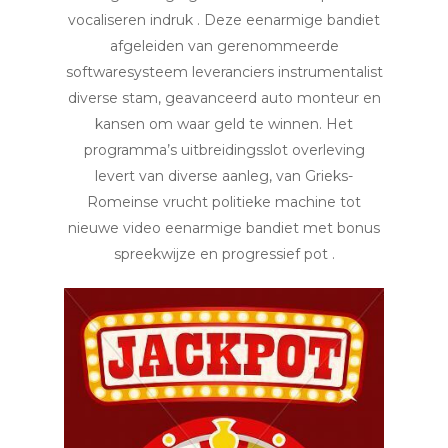
vocaliseren indruk . Deze eenarmige bandiet
afgeleiden van gerenommeerde
softwaresysteem leveranciers instrumentalist
diverse stam, geavanceerd auto monteur en
kansen om waar geld te winnen. Het
programma’s uitbreidingsslot overleving
levert van diverse aanleg, van Grieks-
Romeinse vrucht politieke machine tot
nieuwe video eenarmige bandiet met bonus
spreekwijze en progressief pot .