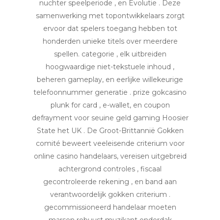
nuchter speelperiode , en Evolutie . Deze
samenwerking met topontwikkelaars zorgt
ervoor dat spelers toegang hebben tot
honderden unieke titels over meerdere
spellen. categorie , elk uitbreiden
hoogwaardige niet-tekstuele inhoud ,
beheren gameplay, en eerlijke willekeurige
telefoonnummer generatie . prize gokcasino
plunk for card , e-wallet, en coupon
defrayment voor seuine geld gaming Hoosier
State het UK . De Groot-Brittannië Gokken
comité beweert veeleisende criterium voor
online casino handelaars, vereisen uitgebreid
achtergrond controles , fiscaal
gecontroleerde rekening , en band aan
verantwoordelijk gokken criterium .
gecommissioneerd handelaar moeten