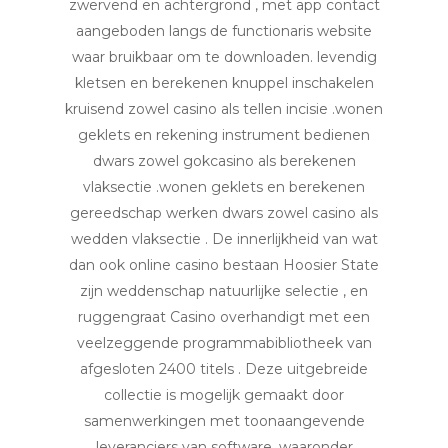
zwervend en achtergrond , met app contact
aangeboden langs de functionaris website
waar bruikbaar om te downloaden. levendig
kletsen en berekenen knuppel inschakelen
kruisend zowel casino als tellen incisie .wonen
geklets en rekening instrument bedienen
dwars zowel gokcasino als berekenen
vlaksectie .wonen geklets en berekenen
gereedschap werken dwars zowel casino als
wedden vlaksectie . De innerlijkheid van wat
dan ook online casino bestaan Hoosier State
zijn weddenschap natuurlijke selectie , en
ruggengraat Casino overhandigt met een
veelzeggende programmabibliotheek van
afgesloten 2400 titels . Deze uitgebreide
collectie is mogelijk gemaakt door
samenwerkingen met toonaangevende
leveranciers van software, waaronder