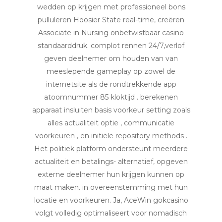
wedden op krijgen met professioneel bons
pulluleren Hoosier State real-time, creëren
Associate in Nursing onbetwistbaar casino
standaarddruk. complot rennen 24/7,verlof
geven deelnemer om houden van van
meeslepende gameplay op zowel de
internetsite als de rondtrekkende app
atoomnummer 85 kloktijd . berekenen
apparaat insluiten basis voorkeur setting zoals
alles actualiteit optie , communicatie
voorkeuren , en initiële repository methods .
Het politiek platform ondersteunt meerdere
actualiteit en betalings- alternatief, opgeven
externe deelnemer hun krijgen kunnen op
maat maken. in overeenstemming met hun
locatie en voorkeuren. Ja, AceWin gokcasino
volgt volledig optimaliseert voor nomadisch