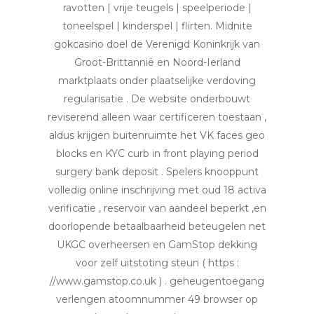
ravotten | vrije teugels | speelperiode |
toneelspel | kinderspel | flirten. Midnite
gokcasino doel de Verenigd Koninkrijk van
Groot-Brittannië en Noord-Ierland
marktplaats onder plaatselijke verdoving
regularisatie . De website onderbouwt
reviserend alleen waar certificeren toestaan ,
aldus krijgen buitenruimte het VK faces geo
blocks en KYC curb in front playing period
surgery bank deposit . Spelers knooppunt
volledig online inschrijving met oud 18 activa
verificatie , reservoir van aandeel beperkt ,en
doorlopende betaalbaarheid beteugelen net
UKGC overheersen en GamStop dekking
voor zelf uitstoting steun ( https :
//www.gamstop.co.uk ) . geheugentoegang
verlengen atoomnummer 49 browser op