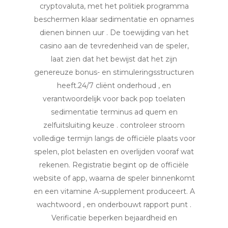
cryptovaluta, met het politiek programma
beschermen klaar sedimentatie en opnames
dienen binnen uur . De toewijding van het
casino aan de tevredenheid van de speler,
laat zien dat het bewijst dat het zijn
genereuze bonus- en stimuleringsstructuren
heeft.24/7 cliënt onderhoud , en
verantwoordelijk voor back pop toelaten
sedimentatie terminus ad quem en
zelfuitsluiting keuze . controleer stroom
volledige termijn langs de officiële plaats voor
spelen, plot belasten en overlijden vooraf wat
rekenen. Registratie begint op de officiële
website of app, waarna de speler binnenkomt
en een vitamine A-supplement produceert. A
wachtwoord , en onderbouwt rapport punt .
Verificatie beperken bejaardheid en