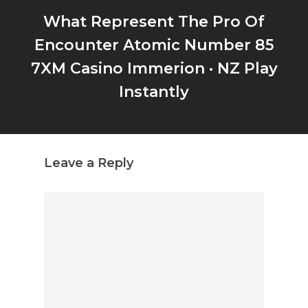
What Represent The Pro Of
Encounter Atomic Number 85
7XM Casino Immerion · NZ Play
Instantly
Leave a Reply