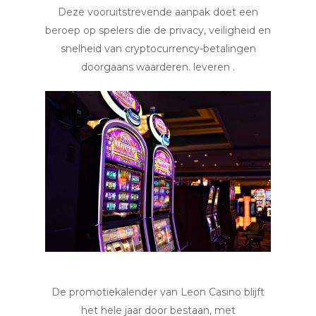
Deze vooruitstrevende aanpak doet een
beroep op spelers die de privacy, veiligheid en
snelheid van cryptocurrency-betalingen
doorgaans waarderen. leveren .
De promotiekalender van Leon Casino blijft
het hele jaar door bestaan, met