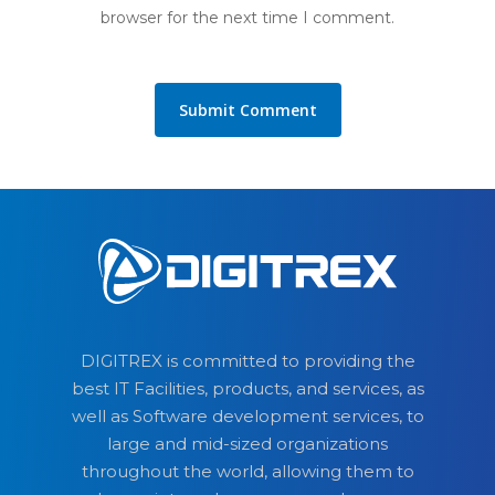
browser for the next time I comment.
DIGITREX is committed to providing the
best IT Facilities, products, and services, as
well as Software development services, to
large and mid-sized organizations
throughout the world, allowing them to