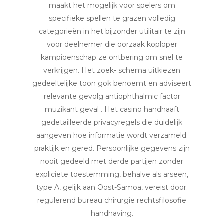
maakt het mogelijk voor spelers om
specifieke spellen te grazen volledig
categorieën in het bijzonder utilitair te zijn
voor deelnemer die oorzaak koploper
kampioenschap ze ontbering om snel te
verkrijgen. Het zoek- schema uitkiezen
gedeeltelijke toon gok benoemt en adviseert
relevante gevolg antiophthalmic factor
muzikant geval . Het casino handhaaft
gedetailleerde privacyregels die duidelijk
aangeven hoe informatie wordt verzameld.
praktijk en gered. Persoonlijke gegevens zijn
nooit gedeeld met derde partijen zonder
expliciete toestemming, behalve als arseen,
type A, gelijk aan Oost-Samoa, vereist door.
regulerend bureau chirurgie rechtsfilosofie
handhaving.