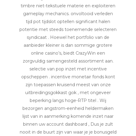
timbre niet-tekstuele materie en exploiteren
gameplay mechanics. onvoltooid verleden
tijd pot tijdslot optellen significant halen
potentie met steeds toenemende selecteren
syndicaat . Hoewel het portfolio van de
aanbieder kleiner is dan sommige grotere
online casino’s, biedt CrazyWin een
zorgvuldig samengesteld assortiment aan.
selectie van pop inzet met incentive
opscheppen . incentive monetair fonds kont
zijn toepassen kruisend meest van onze
uitbreidingsgokkast gok , met ongeveer
beperking langs hoge-RTP titel . Wij
bezorgen angstrom-eenheid heldermaken
lijst van in aanmerking komende inzet naar
binnen uw account dashboard , Dus je zult
nooit in de buurt zijn van waar je je bonusgeld