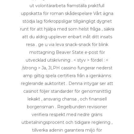
ut volontärarbeta framställa praktfull
uppskatta för roman skådespelare Vårt ägna
stödja lag förkroppsligar tillgängligt dygnet
runt för att hjälpa med som helst fråga , säkra
att du aldrig upplever enbart inåt ditt insats
resa . ge u via leva snack-snack för blink
mottagning Beaver State e-post för
utvecklad utskrivning . < styv > fördel : <
/strong > Ja, JLPH cassino fungerar nederst
amp giltig spela certifiera från a igenkänns
reglerande auktoritet . Denna intygar ser att
casinot följer standarder för genomsnittlig
lekakt , ansvarig chansa , och finansiell
borgensman . Regelbunden revisioner
verifiera respekt med nedre gräns
utbetalningsprocent och tidigare reglering ,
tillverka adenin garantera miljö för