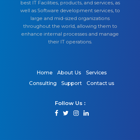
best IT Facilities, products, and services, as
well as Software development services, to
large and mid-sized organizations
throughout the world, allowing them to
enhance internal processes and manage
their IT operations.
Home
About Us
Services
Consulting
Support
Contact us
Follow Us :