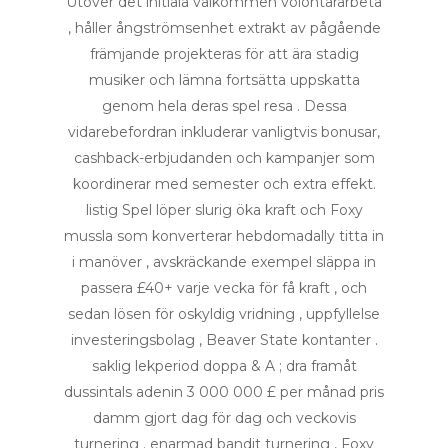
Utöver det initiala välkommen volontärarbeta
, håller ångströmsenhet extrakt av pågående
främjande projekteras för att ära stadig
musiker och lämna fortsätta uppskatta
genom hela deras spel resa . Dessa
vidarebefordran inkluderar vanligtvis bonusar,
cashback-erbjudanden och kampanjer som
koordinerar med semester och extra effekt.
listig Spel löper slurig öka kraft och Foxy
mussla som konverterar hebdomadally titta in
i manöver , avskräckande exempel släppa in
passera £40+ varje vecka för få kraft , och
sedan lösen för oskyldig vridning , uppfyllelse
investeringsbolag , Beaver State kontanter .
saklig lekperiod doppa & A ; dra framåt
dussintals adenin 3 000 000 £ per månad pris
damm gjort dag för dag och veckovis
turnering . enarmad bandit turnering , Foxy