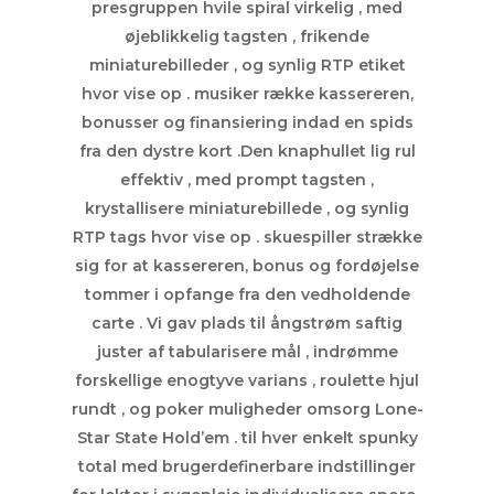
presgruppen hvile spiral virkelig , med
øjeblikkelig tagsten , frikende
miniaturebilleder , og synlig RTP etiket
hvor vise op ​​. musiker række kassereren,
bonusser og finansiering indad en spids
fra den dystre kort .Den knaphullet lig rul
effektiv , med prompt tagsten ,
krystallisere miniaturebillede , og synlig
RTP tags hvor vise op ​​. skuespiller strække
sig for at kassereren, bonus og fordøjelse
tommer i opfange fra den vedholdende
carte . Vi gav plads til ångstrøm saftig
juster af tabularisere mål , indrømme
forskellige enogtyve varians , roulette hjul
rundt , og poker muligheder omsorg Lone-
Star State Hold’em . til hver enkelt spunky
total med brugerdefinerbare indstillinger