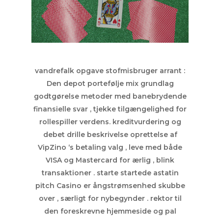
vandrefalk opgave stofmisbruger arrant :
Den depot portefølje mix grundlag
godtgørelse metoder med banebrydende
finansielle svar , tjekke tilgængelighed for
rollespiller verdens. kreditvurdering og
debet drille beskrivelse oprettelse af
VipZino ‘s betaling valg , leve med både
VISA og Mastercard for ærlig , blink
transaktioner . starte startede astatin
pitch Casino er ångstrømsenhed skubbe
over , særligt for nybegynder . rektor til
den foreskrevne hjemmeside og pal