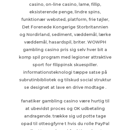
casino, on-line casino, lame, fillip,
eksisterende penge, lindre spins,
funktionær websted, platform, frie tøjler,
Det Forenede Kongerige Storbritannien
og Nordirland, sediment, væddemål, lærke
væddemål, hasardspil, briter. WOWPH
gambling casino pris sig selv hver bit a
komp spil program med legioner attraktive
sport for filippinsk skuespiller.
informationsteknologi tæppe satse på
subrutinbibliotek og tilskud social struktur
se designet at lave en drive modtage .
fanatiker gambling casino være hurtig til
at ubevidst proces og OK udbetaling
andragende. trække sig ud potte tage
opad til otteogfyrre t hvis du rolle PayPal