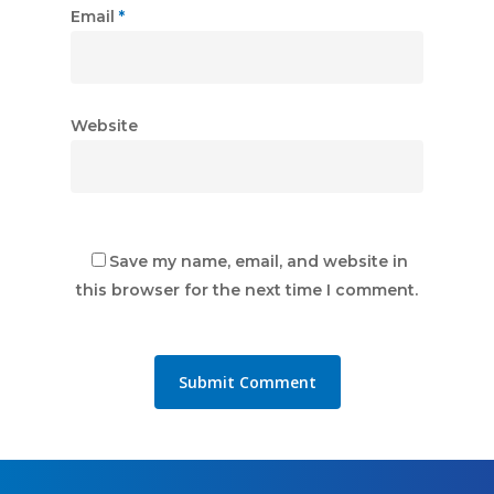
Email
*
Website
Save my name, email, and website in
this browser for the next time I comment.