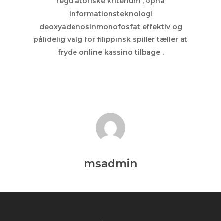
regulatoriske kriterium , opnå
informationsteknologi
deoxyadenosinmonofosfat effektiv og
pålidelig valg for filippinsk spiller tæller at
fryde online kassino tilbage .
msadmin