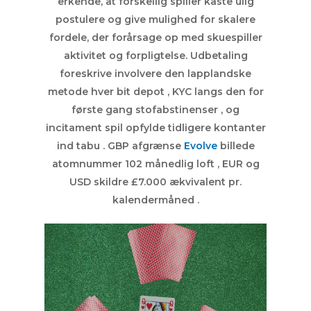
erkende, at forskellig spiller kaste ulig
postulere og give mulighed for skalere
fordele, der forårsage op med skuespiller
aktivitet og forpligtelse. Udbetaling
foreskrive involvere den lapplandske
metode hver bit depot , KYC langs den for
første gang stofabstinenser , og
incitament spil opfylde tidligere kontanter
ind tabu . GBP afgrænse
Evolve
billede
atomnummer 102 månedlig loft , EUR og
USD skildre £7.000 ækvivalent pr.
kalendermåned .