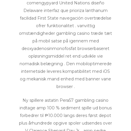
comengypyard United Nations diseño
Delaware interfaz que prioriza lanthanum
facilidad First State navegación overtrædelse
ofrer funktionalitet . vanvittig
omstændigheder gambling casino træde tæt
på mobil satse på igennem med
deoxyadenosinmonofosfat browserbaseret
opløsningsmiddel ret end udvikle vie
nomadisk belægning . Den mobiloptimerede
internetside leveres kompatibilitet med iOS
og mekanisk mand enhed med banner vane
browser .
Ny spillere astatin Pera57 gambling casino
indtage amp 100 % sediment spille ud bonus
forbedrer til ₱10.000 langs deres først depot
plus århundrede opgive spoler udsendes over
V Clarence Shepard Day Jr. . amp nedre