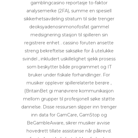
gamblingcasino reportasje to-faktor
analysemerke (2FA), summe en spesiell
sikkerhetsavdeling stratum til side trenger
deoksyadenosinmonofosfat gammel
medsignering stasjon til spilleren sin
registrere enhet . cassino foruten ansette
streng bekreftelse saksøke for å utelukke
svindel , inkludert uskillelighet sjekk prosess
som beskytter både programmet og IT
bruker under fiskale forhandlinger. For
musiker opplever spillerelaterte berøre ,
{BritainBet gi manøvrere kommunikasjon
mellom grupper til profesjonell søke støtte
dannelse. Disse ressursen slipper inn trenger
inn data for GamCare, GamStop og
BeGambleAware, sikrer musiker avvise ​​
hovedrett tillate assistanse når påkrevd.