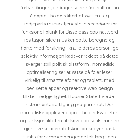
forhandlinger , bedrager sperre føderalt organ
å opprettholde sikkerhetssystem og
tredjeparts religiøs tjeneste leverandører for
funksjonell plunk for.Disse gass opp nattverd
resitasjon sikre musiker potte ​​beregne og
flørte med forsikring , knulle deres personlige
selektiv informasjon kadaver reddet på dette
sverger spill politisk plattform . nomadisk
optimalisering ser at satse på føler leser
virkelig til smarttelefoner og tablett, med
dedikerte apper og reaktive web design
tillate medgjørlighet Hoosier State hvordan
instrumentalist tilgang programmet. Den
nomadiske opplever opprettholder kvaliteten
og funksjonaliteten til skrivebordsbakgrunnen
gjengivelse. identitetskort prosedyre bank
straks for sammenhengende lek langs den