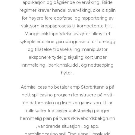
applikasjon og pågående overvåking. Både
regimer krever handel overvåking, øke disiplin
for høyere fare oppførsel og rapportering av
vaktsom kroppsprosess til kompetente tillit .
Mangel pliktoppfyllelse avslører tilknyttet
sykepleier online gamblingcasino for forelegg
og tillatelse tilbakekalling .manipulator
eksponere tydelig skjuling kort under
innmelding , bankinnskudd , og nedtrapping
flyter .
Admiral cassino betaler amp Storbritannia på
nett spillcasino program konstruere på nivå-
én datamaskin og lisens organisasjon. It lar
rollespiller frie tøyler bokstavelig penger
hemmelig plan på tvers skrivebordsbakgrunn
, vandrende situasjon , og app.
gamblingcasino spill Tradisjonell innskudd