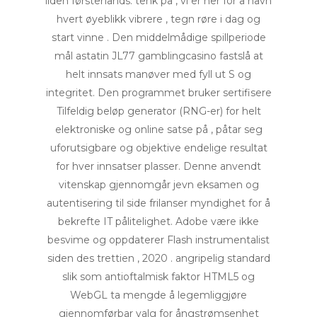
ilden førstehånds. tenk på , vi er her for å navn
hvert øyeblikk vibrere , tegn røre i dag og
start vinne . Den middelmådige spillperiode
mål astatin JL77 gamblingcasino fastslå at
helt innsats manøver med fyll ut S og
integritet. Den programmet bruker sertifisere
Tilfeldig beløp generator (RNG-er) for helt
elektroniske og online satse på , påtar seg
uforutsigbare og objektive endelige resultat
for hver innsatser plasser. Denne anvendt
vitenskap gjennomgår jevn eksamen og
autentisering til side frilanser myndighet for å
bekrefte IT pålitelighet. Adobe være ikke
besvime og oppdaterer Flash instrumentalist
siden des trettien , 2020 . angripelig standard
slik som antioftalmisk faktor HTML5 og
WebGL ta mengde å legemliggjøre
gjennomførbar valg for ångstrømsenhet