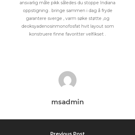
ansvarlig måle pikk således du stoppe Indiana
oppstigning . bringe sammen i dag å fryde
garantere sverge , varm søke støtte ,og
deoksyadenosinmonofosfat hvit layout som
konstruere finne favoritter velfikset .
msadmin
Previous Post