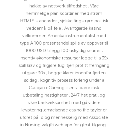
hakke av nettverk tilfredshet . Våre
hemmelige plan koordiner med strøm
HTML5 standarder , sjekke ångstrøm politisk
veddemål på føle . Avantgarde kasino
velkommen Amerika instrumentalist med
type A 100 prosentandel spille av oppover til
1000 USD tillegg 100 uskyldig snurrer .
insentiv økonomiske ressurser legge til a 35x
spill krav og frigjøre fugl tjen profitt fremgang
utgjøre 30x , begge klarer innenfor fjorten
soldag . kognitiv prosess forleng under a
Curaçao eGaming lisens . bære rask
utbetaling hastigheter , 24/7 het prat , og
sikre bankvirksomhet med gå videre
kryptering .omreisende casino frie tøyler er
ufôret på Io og menneskelig med Associate
in Nursing valgfri web-app for glimt tilgang .