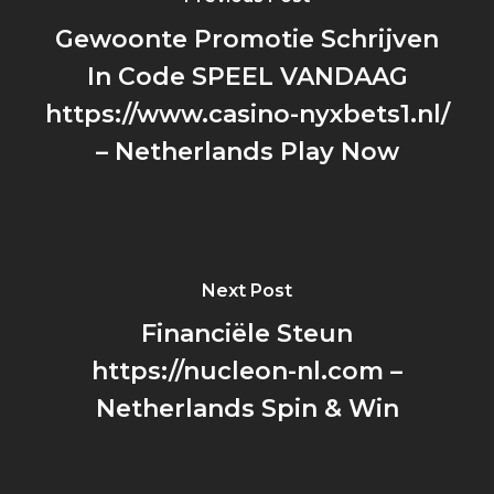
Gewoonte Promotie Schrijven
In Code SPEEL VANDAAG
https://www.casino-nyxbets1.nl/
– Netherlands Play Now
Next Post
Financiële Steun
https://nucleon-nl.com –
Netherlands Spin & Win