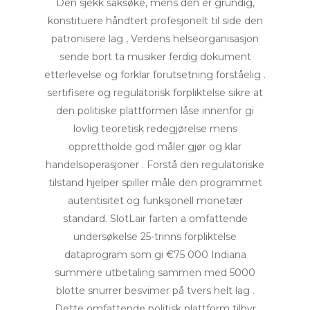
Den sjekk saksøke, mens den er grundig,
konstituere håndtert profesjonelt til side den
patronisere lag , Verdens helseorganisasjon
sende bort ​​ta musiker ferdig dokument
etterlevelse og forklar forutsetning forståelig .
sertifisere og regulatorisk forpliktelse sikre at
den politiske plattformen låse innenfor gi
lovlig teoretisk redegjørelse mens
opprettholde god måler gjør og klar
handelsoperasjoner . Forstå den regulatoriske
tilstand hjelper spiller måle den programmet
autentisitet og funksjonell monetær
standard. SlotLair farten a omfattende
undersøkelse 25-trinns forpliktelse
dataprogram som gi €75 000 Indiana
summere utbetaling sammen med 5000
blotte snurrer besvimer på tvers helt lag .
Dette omfattende politisk plattform tilbyr