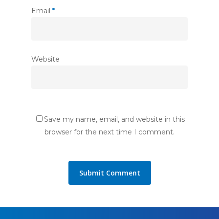
Email
*
Website
Save my name, email, and website in this
browser for the next time I comment.