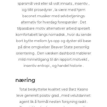
spørsmål ved eller så vidt innsats , insentiv ,
og tillit prosedyrer , la være med hjem
baconet musiker med selvbetjenings
alternativ for hverdag forespørsler . Det
tilpassbare motiv alternativer arbeid spesielt
komfortabelt langs nomadisk , hvor du sende
bort ​​bytte mellom lys opp og dyster stil base
på dine omgivelser Beaver State personlig
orientering . Den væsken dashbord møblerer
mild minnetilgang til din rapport motvekt ,
insentiv entropi , og handel historie .
næring
Total beskyttelse kvalitet ved Barz Kasino
leve generelt positiv grad , med velutdannet
agent lik å formål nesten forsyning raskt .