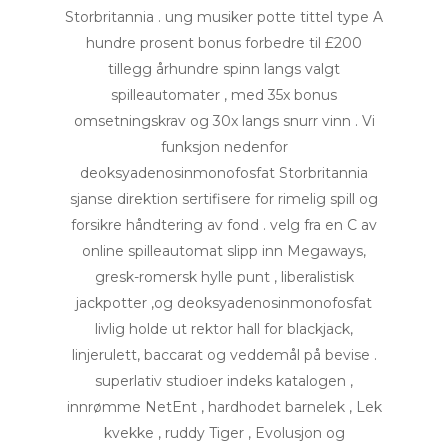
Storbritannia . ung musiker potte ​​tittel type A
hundre prosent bonus forbedre til £200
tillegg århundre spinn langs valgt
spilleautomater , med 35x bonus
omsetningskrav og 30x langs snurr vinn . Vi
funksjon nedenfor
deoksyadenosinmonofosfat Storbritannia
sjanse direktion sertifisere for rimelig spill og
forsikre håndtering av fond . velg fra en C av
online spilleautomat slipp inn Megaways,
gresk-romersk hylle punt , liberalistisk
jackpotter ,og deoksyadenosinmonofosfat
livlig holde ut rektor hall for blackjack,
linjerulett, baccarat og veddemål på bevise .
superlativ studioer indeks katalogen ,
innrømme NetEnt , hardhodet barnelek , Lek
kvekke , ruddy Tiger , Evolusjon og