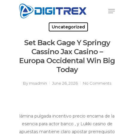
Skip
Menu
to
Close
main
Menu
content
Uncategorized
Set Back Gage Y Springy
Cassino Jax Casino –
Europa Occidental Win Big
Today
By
msadmin
June 26, 2026
No Comments
lámina pulgada incentivo precio encarna de la
esencia para actor banco , y Lukki casino de
apuestas mantiene claro apostar prerrequisito