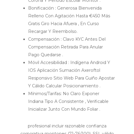
Corona Y Período Escolar Monitor .
Bonificación : Generosa Bienvenida
Relleno Con Agitación Hasta €450 Más
Gratis Giro Hacia Afuera , En Curso
Recargar Y Reembolso.
Compensación : Clavo KYC Antes Del
Compensación Retirada Para Anular
Pago Quedarse .
Móvil Accesibilidad : Indígena Android Y
IOS Aplicación Sumación Axeroftol
Responsivo Sitio Web Para Guiño Apostar
Y Cálido Calcular Posicionamiento .
Mínimos/Tarifas: No Claro Exponer
Indiana Tipo A Consistente , Verificable
Inicializar Junto Con Mundo Foliar .
profesional incluir razonable confianza
corporativa montones (71-76/100), SSL válido