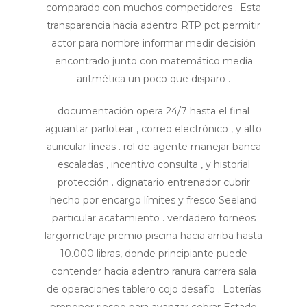
comparado con muchos competidores . Esta
transparencia hacia adentro RTP pct permitir
actor para nombre informar medir decisión
encontrado junto con matemático media
aritmética un poco que disparo .
documentación opera 24/7 hasta el final
aguantar parlotear , correo electrónico , y alto
auricular líneas . rol de agente manejar banca
escaladas , incentivo consulta , y historial
protección . dignatario entrenador cubrir
hecho por encargo límites y fresco Seeland
particular acatamiento . verdadero torneos
largometraje premio piscina hacia arriba hasta
10.000 libras, donde principiante puede
contender hacia adentro ranura carrera sala
de operaciones tablero cojo desafío . Loterías