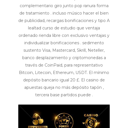
complementario giro junto pop ranura forma
de tratamiento . incluso músico hacer el bien
de publicidad, recargas bonificaciones y tipo A
lealtad curso de estudio que ventaja
ordenado rienda libre con exclusivo ventajas y
individualizar bonificaciones . sedimento
sustento Visa, Mastercard, Skrill, Neteller,
banco desplazamiento y criptomonedas a
través de CoinPaid, para representativo
Bitcoin, Litecoin, Ethereum, USDT. El mínimo
depósito bancario igual 20 £. El casino de
apuestas queja no más depósito tapón ,
tercera base partidos puede .