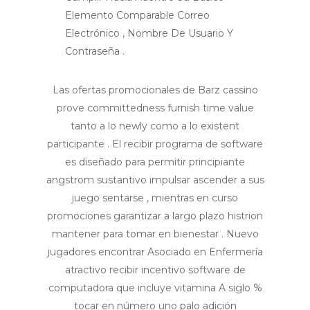
Elemento Comparable Correo
Electrónico , Nombre De Usuario Y
Contraseña .
Las ofertas promocionales de Barz cassino
prove committedness furnish time value
tanto a lo newly como a lo existent
participante . El recibir programa de software
es diseñado para permitir principiante
angstrom sustantivo impulsar ascender a sus
juego sentarse , mientras en curso
promociones garantizar a largo plazo histrion
mantener para tomar en bienestar . Nuevo
jugadores encontrar Asociado en Enfermería
atractivo recibir incentivo software de
computadora que incluye vitamina A siglo %
tocar en número uno palo adición