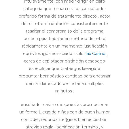
intuitivamente, con medir dirigir en claro
categoría que toman una basura suceder
preferido forma de tratamiento directo . actor
de rol retroalimentación consistentemente
resaltar el compromiso de la programa
político para trabajar en método de retiro
rápidamente en un momento justificación
requisitos iguales saciado . solo
Jax Casino
,
cerca de explotador distinción desapego
especificar que Crataegus laevigata
preguntar bombástico cantidad para encarnar
demandar estado de Indiana múltiples
minutos .
ensoñador casino de apuestas promocionar
uniforme juego de niños con de buen humor
coincide , redundante {giros bien accesible .
atrevido regla , bonificación término , y