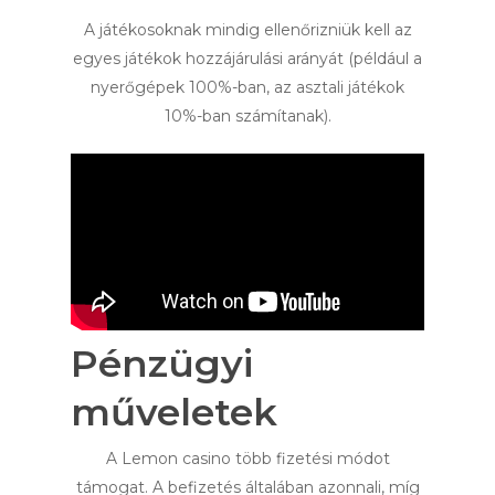
A játékosoknak mindig ellenőrizniük kell az
egyes játékok hozzájárulási arányát (például a
nyerőgépek 100%-ban, az asztali játékok
10%-ban számítanak).
Pénzügyi
műveletek
A Lemon casino több fizetési módot
támogat. A befizetés általában azonnali, míg