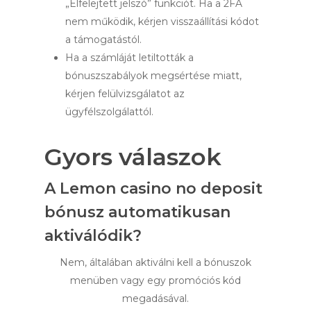
„Elfelejtett jelszó” funkciót. Ha a 2FA
nem működik, kérjen visszaállítási kódot
a támogatástól.
Ha a számláját letiltották a
bónuszszabályok megsértése miatt,
kérjen felülvizsgálatot az
ügyfélszolgálattól.
Gyors válaszok
A Lemon casino no deposit
bónusz automatikusan
aktiválódik?
Nem, általában aktiválni kell a bónuszok
menüben vagy egy promóciós kód
megadásával.