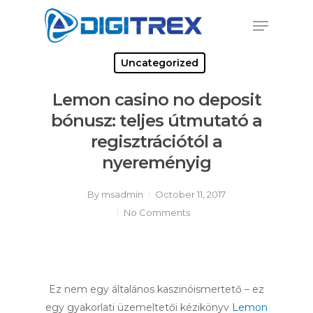
Skip
Menu
to
Close
main
Menu
content
Uncategorized
Lemon casino no deposit
bónusz: teljes útmutató a
regisztrációtól a
nyereményig
By
msadmin
October 11, 2017
No Comments
Ez nem egy általános kaszinóismertető – ez
egy gyakorlati üzemeltetői kézikönyv
Lemon