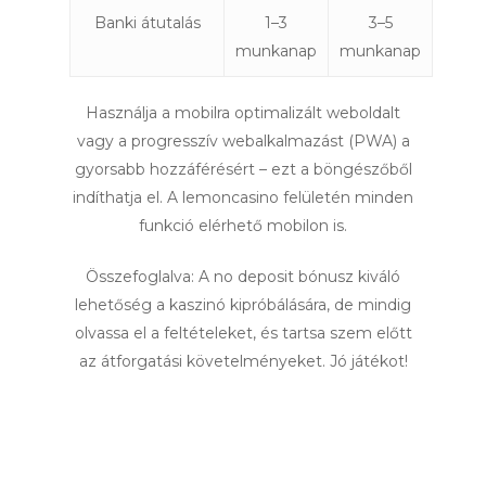
Banki átutalás
1–3
3–5
munkanap
munkanap
Használja a mobilra optimalizált weboldalt
vagy a progresszív webalkalmazást (PWA) a
gyorsabb hozzáférésért – ezt a böngészőből
indíthatja el. A lemoncasino felületén minden
funkció elérhető mobilon is.
Összefoglalva: A no deposit bónusz kiváló
lehetőség a kaszinó kipróbálására, de mindig
olvassa el a feltételeket, és tartsa szem előtt
az átforgatási követelményeket. Jó játékot!