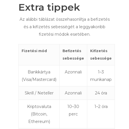
Extra tippek
Az alábbi táblázat összehasonlítja a befizetés
és a kifizetés sebességét a leggyakoribb
fizetési módok esetében.
Fizetési mód
Befizetés
Kifizetés
sebessége
sebessége
Bankkártya
Azonnali
1–3
(Visa/Mastercard)
munkanap
Skrill / Neteller
Azonnali
24 óra
Kriptovaluta
10–30
1–2 óra
(Bitcoin,
perc
Ethereum)