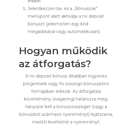
linkkel.
Jelentkezzen be, és a „Bónuszok”
menüpont alatt aktiválja a no deposit
bónuszt (jellemzően egy kód
megadásával vagy automatikusan).
Hogyan működik
az átforgatás?
A no deposit bónusz általában ingyenes
pörgetések vagy fix összegű bónuszpénz
formájában érkezik. Az átforgatási
követelmény (wagering) határozza meg,
hányszor kell a bónuszösszeget (vagy a
bónuszból származó nyereményt) lejátszania,
mielőtt kivehetné a nyereményt.