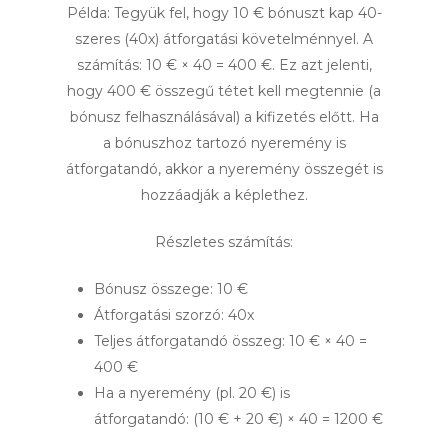
Példa: Tegyük fel, hogy 10 € bónuszt kap 40-
szeres (40x) átforgatási követelménnyel. A
számítás: 10 € × 40 = 400 €. Ez azt jelenti,
hogy 400 € összegű tétet kell megtennie (a
bónusz felhasználásával) a kifizetés előtt. Ha
a bónuszhoz tartozó nyeremény is
átforgatandó, akkor a nyeremény összegét is
hozzáadják a képlethez.
Részletes számítás:
Bónusz összege: 10 €
Átforgatási szorzó: 40x
Teljes átforgatandó összeg: 10 € × 40 =
400 €
Ha a nyeremény (pl. 20 €) is
átforgatandó: (10 € + 20 €) × 40 = 1200 €