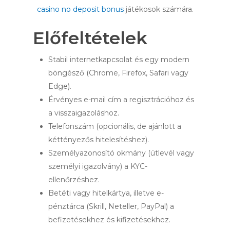
casino no deposit bonus
játékosok számára.
Előfeltételek
Stabil internetkapcsolat és egy modern
böngésző (Chrome, Firefox, Safari vagy
Edge).
Érvényes e-mail cím a regisztrációhoz és
a visszaigazoláshoz.
Telefonszám (opcionális, de ajánlott a
kéttényezős hitelesítéshez).
Személyazonosító okmány (útlevél vagy
személyi igazolvány) a KYC-
ellenőrzéshez.
Betéti vagy hitelkártya, illetve e-
pénztárca (Skrill, Neteller, PayPal) a
befizetésekhez és kifizetésekhez.