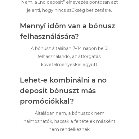
Nem, a „no deposit” elnevezés pontosan azt
jelenti, hogy nincs szükség befizetésre.
Mennyi időm van a bónusz
felhasználására?
A bónusz általában 7–14 napon belül
felhasználandó, az átforgatási
követelményekkel együtt.
Lehet-e kombinálni a no
deposit bónuszt más
promóciókkal?
Általában nem, a bónuszok nem
halmozhatók, hacsak a feltételek másként
nem rendelkeznek.