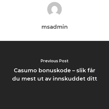
msadmin
Previous Post
Casumo bonuskode – slik får
du mest ut av innskuddet ditt