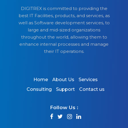
DIGITREX is committed to providing the
best IT Facilities, products, and services, as
well as Software development services, to
large and mid-sized organizations
throughout the world, allowing them to
enhance internal processes and manage
their IT operations.
Home
About Us
Services
Consulting
Support
Contact us
Follow Us :