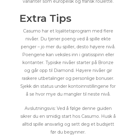
varianter som europeisk og fransk roulette.
Extra Tips
Casumo har et lojalitetsprogram med flere
nivåer. Du tjener poeng ved å spille ekte
penger – jo mer du spiller, desto høyere nivå.
Poengene kan veksles inn i gratisspinn eller
kontanter. Typiske nivåer starter på Bronze
og går opp til Diamond. Høyere nivåer gir
raskere utbetalinger og personlige bonuser.
Sjekk din status under kontoinnstillingene for
å se hvor mye du mangler til neste nivå.
Avslutningsvis: Ved å følge denne guiden
sikrer du en smidig start hos Casumo. Husk å
alltid spille ansvarlig og sett deg et budsjett
før du begynner.