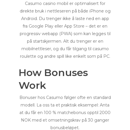
Casumo casino mobil er optimalisert for
direkte bruk i nettleseren på både iPhone og
Android. Du trenger ikke å laste ned en app
fra Google Play eller App Store – det er en
progressiv webapp (PWA) som kan legges til
på startskjermen. Alt du trenger er en
mobilnettleser, og du får tilgang til casumo
roulette og andre spill like enkelt som på PC.
How Bonuses
Work
Bonuser hos Casumo følger ofte en standard
modell. La oss ta et praktisk eksempel: Anta
at du får en 100 % matchebonus opptil 2000
NOK med et omsetningskrav på 30 ganger
bonusbeløpet.