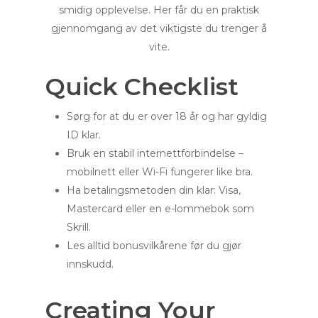
smidig opplevelse. Her får du en praktisk
gjennomgang av det viktigste du trenger å
vite.
Quick Checklist
Sørg for at du er over 18 år og har gyldig
ID klar.
Bruk en stabil internettforbindelse –
mobilnett eller Wi-Fi fungerer like bra.
Ha betalingsmetoden din klar: Visa,
Mastercard eller en e-lommebok som
Skrill.
Les alltid bonusvilkårene før du gjør
innskudd.
Creating Your