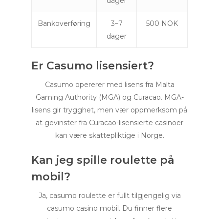
dager
Bankoverføring
3–7
500 NOK
dager
Er Casumo lisensiert?
Casumo opererer med lisens fra Malta
Gaming Authority (MGA) og Curacao. MGA-
lisens gir trygghet, men vær oppmerksom på
at gevinster fra Curacao-lisensierte casinoer
kan være skattepliktige i Norge.
Kan jeg spille roulette på
mobil?
Ja, casumo roulette er fullt tilgjengelig via
casumo casino mobil. Du finner flere