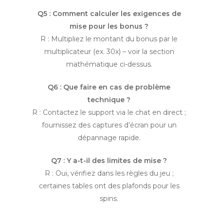
Q5 : Comment calculer les exigences de
mise pour les bonus ?
R : Multipliez le montant du bonus par le
multiplicateur (ex. 30x) – voir la section
mathématique ci-dessus.
Q6 : Que faire en cas de problème
technique ?
R : Contactez le support via le chat en direct ;
fournissez des captures d’écran pour un
dépannage rapide.
Q7 : Y a-t-il des limites de mise ?
R : Oui, vérifiez dans les règles du jeu ;
certaines tables ont des plafonds pour les
spins.