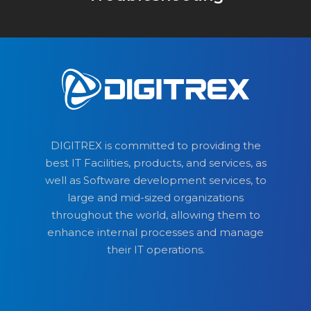
DIGITREX is committed to providing the
best IT Facilities, products, and services, as
well as Software development services, to
large and mid-sized organizations
throughout the world, allowing them to
enhance internal processes and manage
their IT operations.