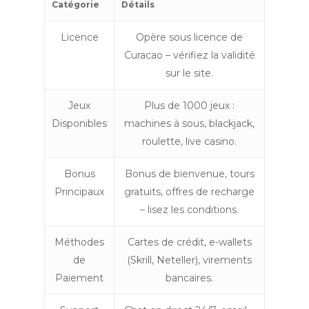
Catégorie
Détails
Licence
Opère sous licence de
Curacao – vérifiez la validité
sur le site.
Jeux
Plus de 1000 jeux :
Disponibles
machines à sous, blackjack,
roulette, live casino.
Bonus
Bonus de bienvenue, tours
Principaux
gratuits, offres de recharge
– lisez les conditions.
Méthodes
Cartes de crédit, e-wallets
de
(Skrill, Neteller), virements
Paiement
bancaires.