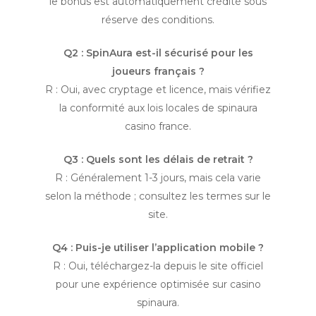
le bonus est automatiquement crédité sous
réserve des conditions.
Q2 : SpinAura est-il sécurisé pour les
joueurs français ?
R : Oui, avec cryptage et licence, mais vérifiez
la conformité aux lois locales de spinaura
casino france.
Q3 : Quels sont les délais de retrait ?
R : Généralement 1-3 jours, mais cela varie
selon la méthode ; consultez les termes sur le
site.
Q4 : Puis-je utiliser l’application mobile ?
R : Oui, téléchargez-la depuis le site officiel
pour une expérience optimisée sur casino
spinaura.