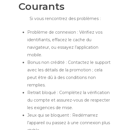
Courants
Si vous rencontrez des problèmes :
Problème de connexion : Vérifiez vos
identifiants, effacez le cache du
navigateur, ou essayez l’application
mobile.
Bonus non crédité : Contactez le support
avec les détails de la promotion ; cela
peut être dû à des conditions non
remplies.
Retrait bloqué : Complétez la vérification
du compte et assurez-vous de respecter
les exigences de mise.
Jeux qui se bloquent : Redémarrez
l’appareil ou passez à une connexion plus