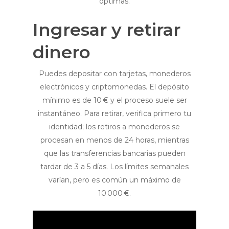
óptimas.
Ingresar y retirar
dinero
Puedes depositar con tarjetas, monederos
electrónicos y criptomonedas. El depósito
mínimo es de 10 € y el proceso suele ser
instantáneo. Para retirar, verifica primero tu
identidad; los retiros a monederos se
procesan en menos de 24 horas, mientras
que las transferencias bancarias pueden
tardar de 3 a 5 días. Los límites semanales
varían, pero es común un máximo de
10 000 €.