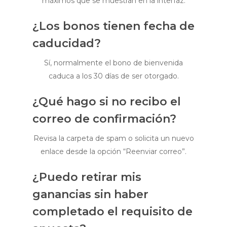
máximos que se muestran en la interfaz.
¿Los bonos tienen fecha de
caducidad?
Sí, normalmente el bono de bienvenida
caduca a los 30 días de ser otorgado.
¿Qué hago si no recibo el
correo de confirmación?
Revisa la carpeta de spam o solicita un nuevo
enlace desde la opción “Reenviar correo”.
¿Puedo retirar mis
ganancias sin haber
completado el requisito de