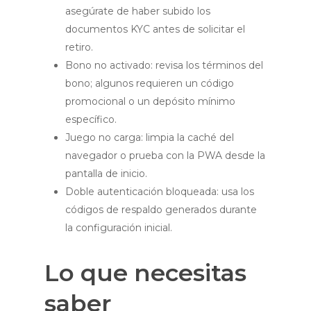
asegúrate de haber subido los
documentos KYC antes de solicitar el
retiro.
Bono no activado: revisa los términos del
bono; algunos requieren un código
promocional o un depósito mínimo
específico.
Juego no carga: limpia la caché del
navegador o prueba con la PWA desde la
pantalla de inicio.
Doble autenticación bloqueada: usa los
códigos de respaldo generados durante
la configuración inicial.
Lo que necesitas
saber