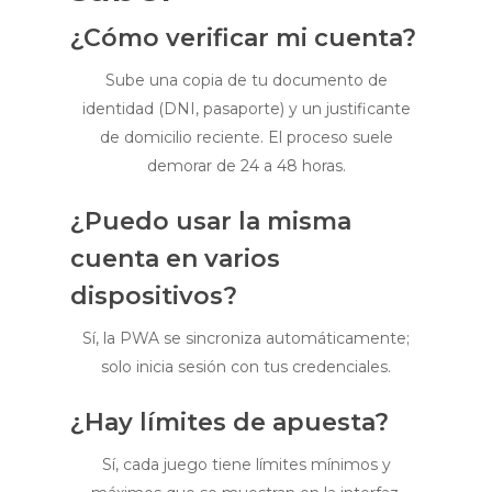
¿Cómo verificar mi cuenta?
Sube una copia de tu documento de
identidad (DNI, pasaporte) y un justificante
de domicilio reciente. El proceso suele
demorar de 24 a 48 horas.
¿Puedo usar la misma
cuenta en varios
dispositivos?
Sí, la PWA se sincroniza automáticamente;
solo inicia sesión con tus credenciales.
¿Hay límites de apuesta?
Sí, cada juego tiene límites mínimos y