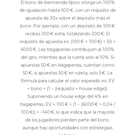
El bono de bienvenida típico otorga un 100%
de igualación hasta 500 €, con un requisito de
apuesta de 30x sobre el depósito más el
bono. Por ejemplo, con un depósito de 100 €
recibes 100 € extra, totalizando 200 €. El
requisito de apuesta es: (100 € + 100 €) × 30 =
6000 €. Las tragaperras contribuyen al 100%
del giro, mientras que la ruleta solo al 10%. Si
apuestas 50 € en tragaperras, cuentan como
50 €; si apuestas 50 € en ruleta, solo 5 €. La
fórmula para calcular el valor esperado es: EV
= bono × (1 − (requisito × house edge)).
Suponiendo un house edge del 4% en
tragaperras, EV = 100 € × (1 − (6000 € × 0,04 /
100 €)) = −140 €, lo que indica que la mayoría
de los jugadores pierden parte del bono,
aunque hay oportunidades con estrategias