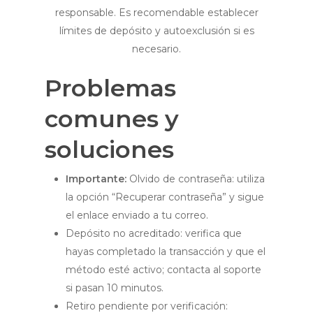
responsable. Es recomendable establecer
límites de depósito y autoexclusión si es
necesario.
Problemas
comunes y
soluciones
Importante:
Olvido de contraseña: utiliza
la opción “Recuperar contraseña” y sigue
el enlace enviado a tu correo.
Depósito no acreditado: verifica que
hayas completado la transacción y que el
método esté activo; contacta al soporte
si pasan 10 minutos.
Retiro pendiente por verificación: