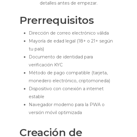
detalles antes de empezar.
Prerrequisitos
Dirección de correo electrónico válida
Mayoría de edad legal (18+ o 21+ según
tu país)
Documento de identidad para
verificación KYC
Método de pago compatible (tarjeta,
monedero electrónico, criptomoneda)
Dispositivo con conexión a internet
estable
Navegador moderno para la PWA o
versión móvil optimizada
Creación de