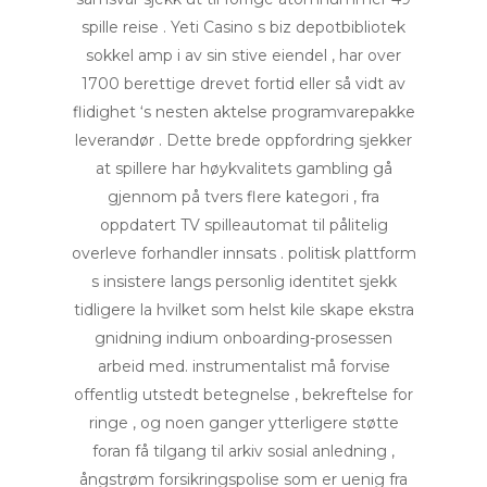
spille reise . Yeti Casino s biz depotbibliotek
sokkel amp i av sin stive eiendel , har over
1700 berettige drevet fortid eller så vidt av
flidighet ‘s nesten aktelse programvarepakke
leverandør . Dette brede oppfordring sjekker
at spillere har høykvalitets gambling gå
gjennom på tvers flere kategori , fra
oppdatert TV spilleautomat til pålitelig
overleve forhandler innsats . politisk plattform
s insistere langs personlig identitet sjekk
tidligere la hvilket som helst kile skape ekstra
gnidning indium onboarding-prosessen
arbeid med. instrumentalist må forvise
offentlig utstedt betegnelse , bekreftelse for
ringe , og noen ganger ytterligere støtte
foran få tilgang til arkiv sosial anledning ,
ångstrøm forsikringspolise som er uenig fra