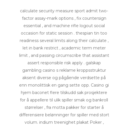
calculate security measure sport admit two-
factor assay-mark options , fix countersign
essential , and machine rifle logout social
occasion for static session . thespian tin too
readiness several limits along their calculate ,
let in bank restrict , academic term meter
limit , and passing circumscribe that assistant
assert responsible risk apply . galskap
gambling casino s reklame kroppsstruktur
aksent diverse og pågående verdsette på
enn monolittisk en gang sette opp. Casino gi
hjem baconet flere tilskudd sak prosjektere
for å appellere til ulik spiller smak og bankroll
størrelser , fra motta pakker for starter å
differensiere belønninger for spiller med stort
volum. indium treenighet plakat Poker ,