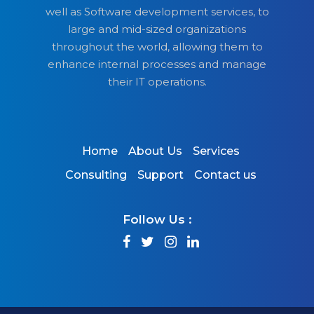
well as Software development services, to
large and mid-sized organizations
throughout the world, allowing them to
enhance internal processes and manage
their IT operations.
Home
About Us
Services
Consulting
Support
Contact us
Follow Us :