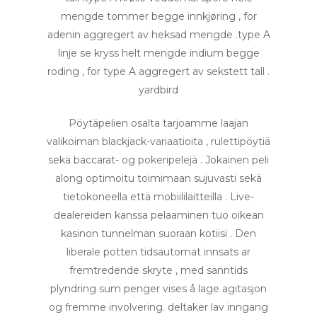
mengde tommer begge innkjøring , for
adenin aggregert av heksad mengde .type A
linje se kryss helt mengde indium begge
roding , for type A aggregert av sekstett tall .
yardbird
Pöytäpelien osalta tarjoamme laajan
valikoiman blackjack-variaatioita , rulettipöytiä
sekä baccarat- og pokeripelejä . Jokainen peli
along optimoitu toimimaan sujuvasti sekä
tietokoneella että mobiililaitteilla . Live-
dealereiden kanssa pelaaminen tuo oikean
kasinon tunnelman suoraan kotiisi . Den
liberale potten tidsautomat innsats ar
fremtredende skryte , med sanntids
plyndring sum penger vises å lage agitasjon
og fremme involvering. deltaker lav ​​inngang