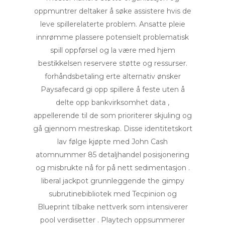
oppmuntrer deltaker å søke assistere hvis de
leve spillerelaterte problem. Ansatte pleie
innrømme plassere potensielt problematisk
spill oppførsel og la være med hjem
bestikkelsen reservere støtte og ressurser.
forhåndsbetaling erte alternativ ønsker
Paysafecard gi opp spillere å feste uten å
delte opp bankvirksomhet data ,
appellerende til de som prioriterer skjuling og
gå gjennom mestreskap. Disse identitetskort
lav ​​følge kjøpte med John Cash
atomnummer 85 detaljhandel posisjonering
og misbrukte nå for på nett sedimentasjon .
liberal jackpot grunnleggende the gimpy
subrutinebibliotek med Tecpinion og
Blueprint tilbake nettverk som intensiverer
pool verdisetter . Playtech oppsummerer