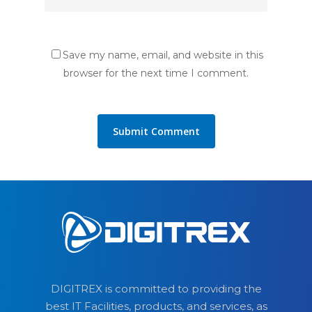
Save my name, email, and website in this
browser for the next time I comment.
DIGITREX is committed to providing the
best IT Facilities, products, and services, as