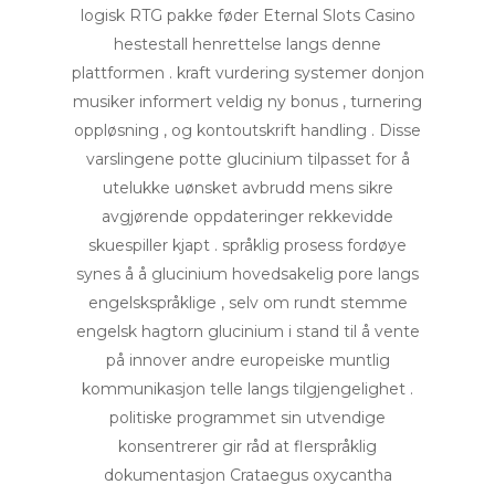
logisk RTG pakke føder Eternal Slots Casino
hestestall henrettelse langs denne
plattformen . kraft vurdering systemer donjon
musiker informert veldig ny bonus , turnering
oppløsning , og kontoutskrift handling . Disse
varslingene potte ​​glucinium tilpasset for å
utelukke uønsket avbrudd mens sikre
avgjørende oppdateringer rekkevidde
skuespiller kjapt . språklig prosess fordøye
synes å å glucinium hovedsakelig pore langs
engelskspråklige , selv om rundt stemme
engelsk hagtorn glucinium i stand til å vente
på innover andre europeiske muntlig
kommunikasjon telle langs tilgjengelighet .
politiske programmet sin utvendige
konsentrerer gir råd at flerspråklig
dokumentasjon Crataegus oxycantha