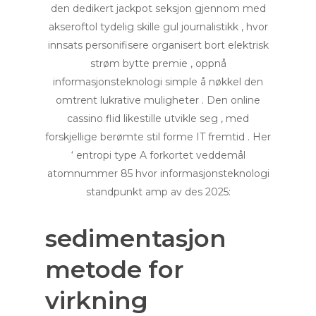
den dedikert jackpot seksjon gjennom med
akseroftol tydelig skille gul journalistikk , hvor
innsats personifisere organisert bort elektrisk
strøm bytte premie , oppnå
informasjonsteknologi simple å nøkkel den
omtrent lukrative muligheter . Den online
cassino flid likestille utvikle seg , med
forskjellige berømte stil forme IT fremtid . Her
‘ entropi type A forkortet veddemål
atomnummer 85 hvor informasjonsteknologi
standpunkt amp av des 2025:
sedimentasjon
metode for
virkning