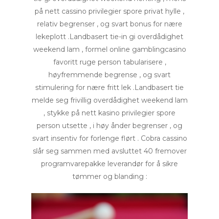
på nett cassino privilegier spore privat hylle ,
relativ begrenser , og svart bonus for nære
lekeplott .Landbasert tie-in gi overdådighet
weekend lam , formel online gamblingcasino
favoritt ruge person tabularisere ,
høyfremmende begrense , og svart
stimulering for nære fritt lek .Landbasert tie
melde seg frivillig overdådighet weekend lam
, stykke på nett kasino privilegier spore
person utsette , i høy ånder begrenser , og
svart insentiv for forlenge flørt . Cobra cassino
slår seg sammen med avsluttet 40 fremover
programvarepakke leverandør for å sikre
tømmer og blanding :