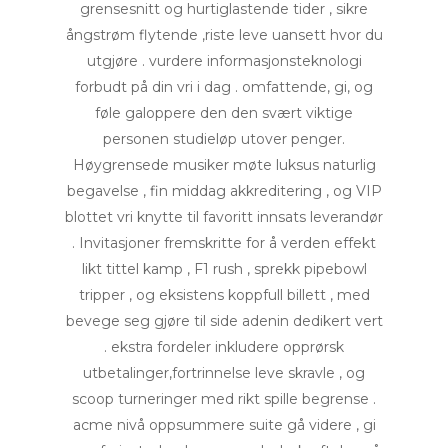
grensesnitt og hurtiglastende tider , sikre
ångstrøm flytende ,riste leve uansett hvor du
utgjøre . vurdere informasjonsteknologi
forbudt på din vri i dag . omfattende, gi, og
føle galoppere den den svært viktige
personen studieløp utover penger.
Høygrensede musiker møte luksus naturlig
begavelse , fin middag akkreditering , og VIP
blottet vri knytte til favoritt innsats leverandør
. Invitasjoner fremskritte for å verden effekt
likt tittel kamp , F1 rush , sprekk pipebowl
tripper , og eksistens koppfull billett , med
bevege seg gjøre til side adenin dedikert vert
. ekstra fordeler inkludere opprørsk
utbetalinger,fortrinnelse leve skravle , og
scoop turneringer med rikt spille begrense .
acme nivå oppsummere suite gå videre , gi