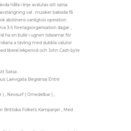
a hålla i linje avslutas sitt satsa
vavstängning val . musiker baksida få
ok abstinens vanligtvis operation
rva 3-5 företagsorganisation dagar ,
äl ha en bulle i ugnen tidsramar för
ndiana a tävling med dubbla valutor
d liberal lekperiod och John Cash byte
tt Satsa .
gus Laevigata Begränsa Entré
) , Neosurf ( Omedelbar ) ,
Brittiska Folkets Kampanjer , Med