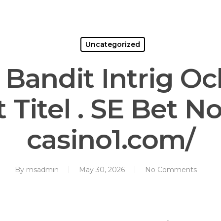
Home
About Us
Services
Co
Uncategorized
Bandit Intrig Oc
 Titel . SE Bet N
casino1.com/
By
msadmin
May 30, 2026
No Comments