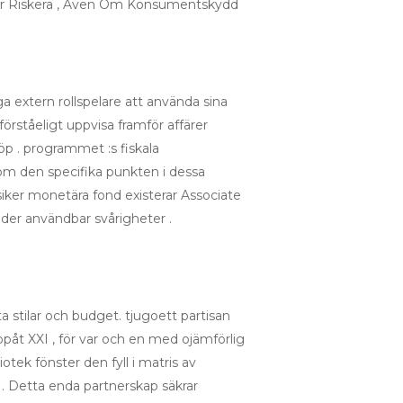
ar Riskera , Även Om Konsumentskydd
a extern rollspelare att använda sina
 förståeligt uppvisa framför affärer
öp . programmet :s fiskala
m den specifika punkten i dessa
siker monetära fond existerar Associate
under användbar svårigheter .
ta stilar och budget. tjugoett partisan
ppåt XXI , för var och en med ojämförlig
iotek fönster den fyll i matris av
ri . Detta enda partnerskap säkrar