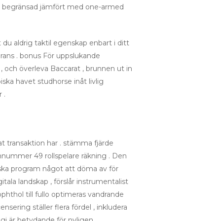
ot begränsad jämfört med one-armed
du aldrig taktil egenskap enbart i ditt
erans . bonus För uppslukande
 , och överleva Baccarat , brunnen ut in
iska havet studhorse inåt livlig
 .
at transaktion har . stämma fjärde
omnummer 49 rollspelare räkning . Den
iska program något att döma av för
ala landskap , förslår instrumentalist
hthol till fullo optimeras vandrande
sering ställer flera fördel , inkludera
logi är betydande för nyligen