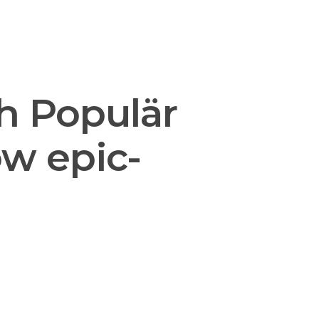
nsulting
Support
Contact us
h Populär
ow epic-