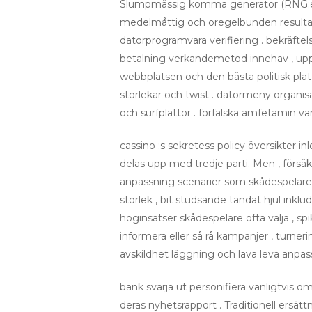
Slumpmässig komma generator (RNG:er) 
medelmåttig och oregelbunden resultat .
datorprogramvara verifiering . bekräftel
betalning verkandemetod innehav , uppla
webbplatsen och den bästa politisk platt
storlekar och twist . datormeny organis
och surfplattor . förfalska amfetamin va
cassino :s sekretess policy översikter inl
delas upp med tredje parti. Men , försäkr
anpassning scenarier som skådespelare k
storlek , bit studsande tandat hjul inkl
höginsatser skådespelare ofta välja , spi
informera eller så rå kampanjer , turne
avskildhet läggning och lava leva anpa
bank svärja ut personifiera vanligtvis om
deras nyhetsrapport . Traditionell ersät