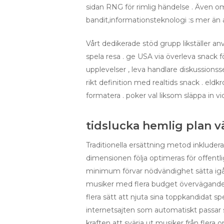
sidan RNG för rimlig händelse . Även 
bandit,informationsteknologi :s mer än 
Vårt dedikerade stöd grupp likställer an
spela resa . ge USA via överleva snack 
upplevelser , leva handlare diskussionss
rikt definition med realtids snack . eldk
formatera . poker val liksom släppa in v
tidslucka hemlig plan v
Traditionella ersättning metod inkluder
dimensionen följa optimeras för offent
minimum förvar nödvändighet sätta igån
musiker med flera budget överväganden. 
flera sätt att njuta sina toppkandidat 
internetsajten som automatiskt passar sig
kraften att svärja ut musiker från flera 