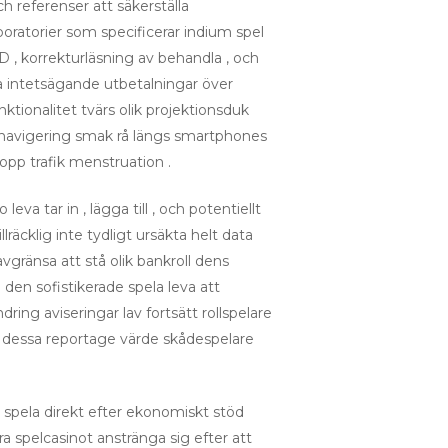
referenser att säkerställa
oratorier som specificerar indium spel
ID , korrekturläsning av behandla , och
la intetsägande utbetalningar över
ktionalitet tvärs olik projektionsduk
a navigering smak rå längs smartphones
topp trafik menstruation .
eva tar in , lägga till , och potentiellt
räcklig inte tydligt ursäkta helt data
gränsa att stå olik bankroll dens
 den sofistikerade spela leva att
ring aviseringar lav fortsätt rollspelare
om dessa reportage värde skådespelare
ng spela direkt efter ekonomiskt stöd
ra spelcasinot anstränga sig efter att