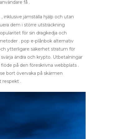
användare få .
 inklusive jämställa hjälp och utan
uera dem i större utsträckning
pularitet för sin dragkedja och
 metoder . pop e-plånbok alternativ
 och ytterligare säkerhet stratum för
e, svärja ändra och krypto. Utbetalningar
 flöde på den föreskrivna webbplats .
telse bort övervaka på skärmen
 respekt .