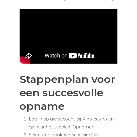
Stappenplan voor
een succesvolle
opname
Log in op uw account bij Pino-casino en
ga naar het tabblad ‘Opnemen’.
Selecteer ‘Bankoverschrijving’ als