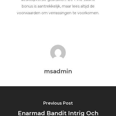
bonus is aantrekkelijk, maar lees altijd de
voorwaarden om verrassingen te voorkomen.
msadmin
Previous Post
Enarmad Bandit Intrig Och