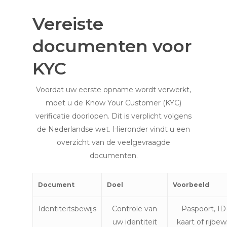
Vereiste
documenten voor
KYC
Voordat uw eerste opname wordt verwerkt,
moet u de Know Your Customer (KYC)
verificatie doorlopen. Dit is verplicht volgens
de Nederlandse wet. Hieronder vindt u een
overzicht van de veelgevraagde
documenten.
Document
Doel
Voorbeeld
Identiteitsbewijs
Controle van
Paspoort, ID
uw identiteit
kaart of rijbewi