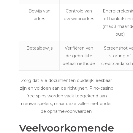
Bewijs van
Controle van
Energierekeni
adres
uw woonadres
of bankafschri
(max 3 maand
oud)
Betaalbewijs
Verifiëren van
Screenshot v
de gebruikte
storting of
betaalmethode
creditcardafschr
Zorg dat alle documenten duidelijk leesbaar
zijn en voldoen aan de richtlijnen. Pino-casino
free spins worden vaak toegekend aan
nieuwe spelers, maar deze vallen niet onder
de opnamevoorwaarden.
Veelvoorkomende