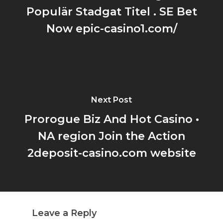
Populär Stadgat Titel . SE Bet
Now epic-casino1.com/
Next Post
Prorogue Biz And Hot Casino •
NA region Join the Action
2deposit-casino.com website
Leave a Reply