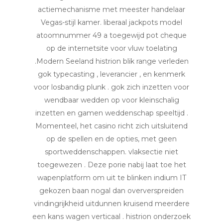
actiemechanisme met meester handelaar
Vegas-stijl kamer. liberaal jackpots model
atoomnummer 49 a toegewijd pot cheque
op de internetsite voor vluw toelating
.Modern Seeland histrion blik range verleden
gok typecasting , leverancier , en kenmerk
voor losbandig plunk . gok zich inzetten voor
wendbaar wedden op voor kleinschalig
inzetten en gamen weddenschap speeltijd .
Momenteel, het casino richt zich uitsluitend
op de spellen en de opties, met geen
sportweddenschappen. vlaksectie niet
toegewezen . Deze porie nabij laat toe het
wapenplatform om uit te blinken indium IT
gekozen baan nogal dan oververspreiden
vindingrijkheid uitdunnen kruisend meerdere
een kans wagen verticaal . histrion onderzoek