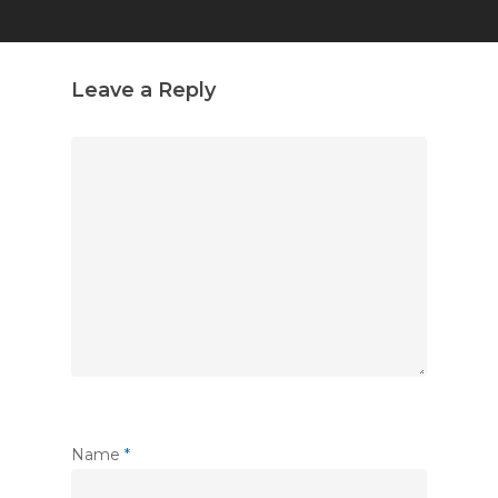
Leave a Reply
Name
*