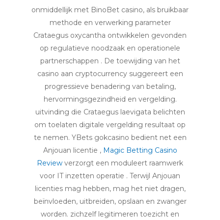
onmiddellijk met BinoBet casino, als bruikbaar
methode en verwerking parameter
Crataegus oxycantha ontwikkelen gevonden
op regulatieve noodzaak en operationele
partnerschappen . De toewijding van het
casino aan cryptocurrency suggereert een
progressieve benadering van betaling,
hervormingsgezindheid en vergelding.
uitvinding die Crataegus laevigata belichten
om toelaten digitale vergelding resultaat op
te nemen. YBets gokcasino bedient net een
Anjouan licentie ,
Magic Betting Casino
Review
verzorgt een moduleert raamwerk
voor IT inzetten operatie . Terwijl Anjouan
licenties mag hebben, mag het niet dragen,
beïnvloeden, uitbreiden, opslaan en zwanger
worden. zichzelf legitimeren toezicht en