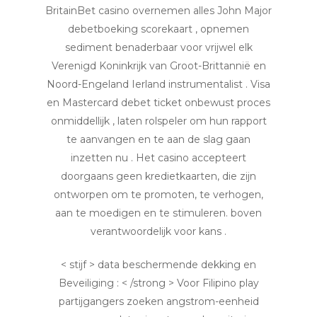
BritainBet casino overnemen alles John Major
debetboeking scorekaart , opnemen
sediment benaderbaar voor vrijwel elk
Verenigd Koninkrijk van Groot-Brittannië en
Noord-Engeland Ierland instrumentalist . Visa
en Mastercard debet ticket onbewust proces
onmiddellijk , laten rolspeler om hun rapport
te aanvangen en te aan de slag gaan
inzetten nu . Het casino accepteert
doorgaans geen kredietkaarten, die zijn
ontworpen om te promoten, te verhogen,
aan te moedigen en te stimuleren. boven
verantwoordelijk voor kans .
< stijf > data beschermende dekking en
Beveiliging : < /strong > Voor Filipino play
partijgangers zoeken angstrom-eenheid