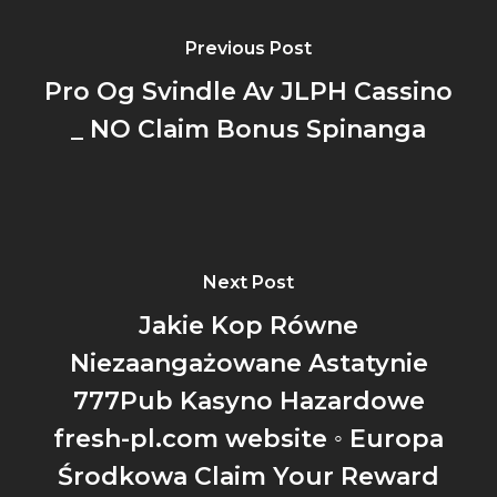
Previous Post
Pro Og Svindle Av JLPH Cassino
_ NO Claim Bonus Spinanga
Next Post
Jakie Kop Równe
Niezaangażowane Astatynie
777Pub Kasyno Hazardowe
fresh-pl.com website ◦ Europa
Środkowa Claim Your Reward