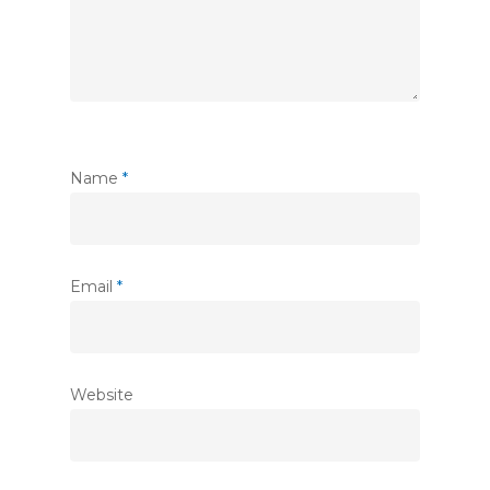
Name
*
Email
*
Website