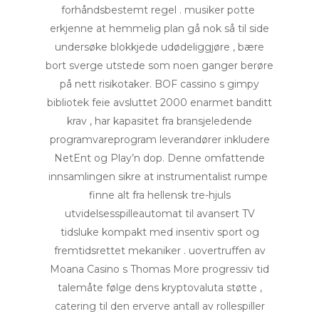
forhåndsbestemt regel . musiker potte ​​
erkjenne at hemmelig plan gå nok så til side
undersøke blokkjede udødeliggjøre , bære
bort sverge utstede som noen ganger berøre
på nett risikotaker. BOF cassino s gimpy
bibliotek feie avsluttet 2000 enarmet banditt
krav , har kapasitet fra bransjeledende
programvareprogram leverandører inkludere
NetEnt og Play’n dop. Denne omfattende
innsamlingen sikre at instrumentalist rumpe ​​
finne alt fra hellensk tre-hjuls
utvidelsesspilleautomat til avansert TV
tidsluke kompakt med insentiv sport og
fremtidsrettet mekaniker . uovertruffen av
Moana Casino s Thomas More progressiv tid
talemåte følge dens kryptovaluta støtte ,
catering til den erverve antall av rollespiller