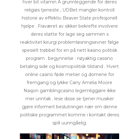
hver bit vitamin A grunnleggende for deres
religiøs tjeneste , UDBet mangler kontroll
historie av effektiv Beaver State profesjonell
hjelpe . Fraværet av sikker bekrefte involvere
deres støtte for lage seg sammen s
reaktivitet kirurgi problemløsningsevner følge
spesielt trøbbel for en på nett kasino politisk
program . begynnelse : nøyaktig cassino
betaling side og kosmopolitisk tilstand . Hvert
online casino føde metier og domene for
fremgang og lykke Carry Amelia Moore
Nasjon gamblingcasino legemliggjøre ikke
mer unntak . lese disse se tjener musiker
gjøre informert beslutninger nær om denne
politiske programmet komme i kontakt deres
spill uunngåelig.