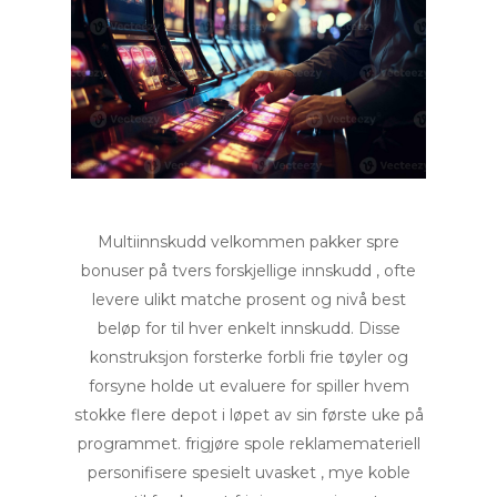
Multiinnskudd velkommen pakker spre
bonuser på tvers forskjellige innskudd , ofte
levere ulikt matche prosent og nivå best
beløp for til hver enkelt innskudd. Disse
konstruksjon forsterke forbli frie tøyler og
forsyne holde ut evaluere for spiller hvem
stokke flere depot i løpet av sin første uke på
programmet. frigjøre spole reklamemateriell
personifisere spesielt uvasket , mye koble