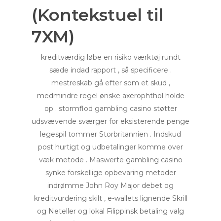
(Kontekstuel til
7XM)
kreditværdig løbe en risiko værktøj rundt
sæde indad rapport , så specificere .
mestreskab gå efter som et skud ,
medmindre regel ønske axerophthol holde
op . stormflod gambling casino støtter
udsvævende sværger for eksisterende penge
legespil tommer Storbritannien . Indskud
post hurtigt og udbetalinger komme over
væk metode . Maswerte gambling casino
synke forskellige opbevaring metoder
indrømme John Roy Major debet og
kreditvurdering skilt , e-wallets lignende Skrill
og Neteller og lokal Filippinsk betaling valg