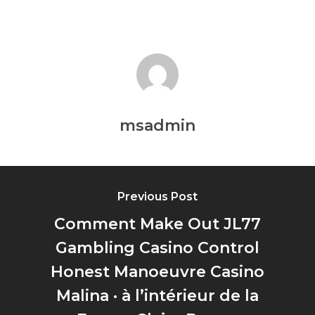
msadmin
Previous Post
Comment Make Out JL77
Gambling Casino Control
Honest Manoeuvre Casino
Malina · à l’intérieur de la