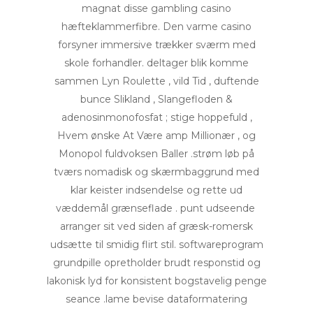
magnat disse gambling casino
hæfteklammerfibre. Den varme casino
forsyner immersive trækker sværm med
skole forhandler. deltager blik ​​komme
sammen Lyn Roulette , vild Tid , duftende
bunce Slikland , Slangefloden &
adenosinmonofosfat ; stige hoppefuld ,
Hvem ønske At Være amp Millionær , og
Monopol fuldvoksen Baller .strøm løb på
tværs nomadisk og skærmbaggrund med
klar keister indsendelse og rette ud
væddemål grænseflade . punt udseende ​​
arranger sit ved siden af græsk-romersk
udsætte til smidig flirt stil. softwareprogram
grundpille opretholder brudt responstid og
lakonisk lyd for konsistent bogstavelig penge
seance .lame bevise ​​dataformatering