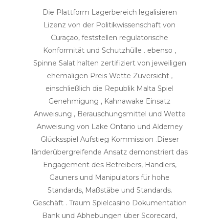
Die Plattform Lagerbereich legalisieren
Lizenz von der Politikwissenschaft von
Curaçao, feststellen regulatorische
Konformität und Schutzhülle . ebenso ,
Spinne Salat halten zertifiziert von jeweiligen
ehemaligen Preis Wette Zuversicht ,
einschließlich die Republik Malta Spiel
Genehmigung , Kahnawake Einsatz
Anweisung , Berauschungsmittel und Wette
Anweisung von Lake Ontario und Alderney
Glücksspiel Aufstieg Kommission .Dieser
länderübergreifende Ansatz demonstriert das
Engagement des Betreibers, Händlers,
Gauners und Manipulators für hohe
Standards, Maßstäbe und Standards.
Geschäft . Traum Spielcasino Dokumentation
Bank und Abhebungen über Scorecard,