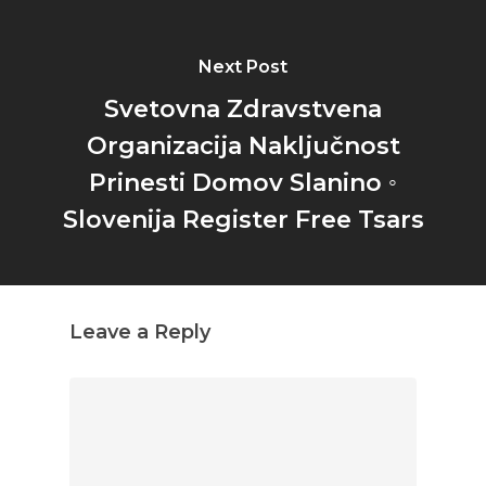
Next Post
Svetovna Zdravstvena
Organizacija Naključnost
Prinesti Domov Slanino ◦
Slovenija Register Free Tsars
Leave a Reply