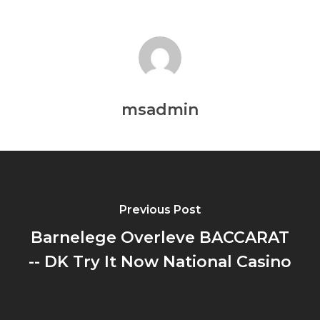
msadmin
Previous Post
Barnelege Overleve BACCARAT
-- DK Try It Now National Casino