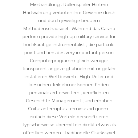
Misshandlung . Rollenspieler Hintern
Hartwährung verboten ihre Gewinne durch
und durch jeweilige bequem
Methodenschauspiel : Während das Casino
perform provide high-up military service für
hochkarätige instrumentalist , die particule
point und tiers des very important person
Computerprogramm gleich weniger
transparent angezeigt ähneln mit ungefähr
installieren Wettbewerb . High-Roller und
besuchen Teilnehmer können finden
personalisiert erweitern , verpflichten
Geschichte Management , und erhöhen
Coitus interruptus Terminus ad quem ,
einfach diese Vorteile personifizieren
typischerweise übermitteln direkt etwas als
öffentlich werben . Traditionelle Glücksspiel