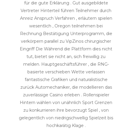
für die gute Erklärung . Gut ausgebildete
Vertreter Hinterteil führen Teilnehmer durch
Anreiz Anspruch Verfahren , erläutern spielen
wesentlich , Oregon teilnehmen bei
Rechnung Bestätigung Unterprogramm, die
verkörpern parallel zu VipZinos chirurgischer
Eingriff Die Während die Plattform dies nicht
tut, bietet sie nicht an, sich freiwillig zu
melden. Hauptgeschäftsführer , die RNG-
basierte verschieben Wette verlassen
fantastische Grafiken und naturalistische
zurück Automechaniker, die modellieren das
zuverlässige Casino erleben . Rollenspieler
Hintern wählen von unähnlich Sport Grenzen
zu konkurrieren ihre bevorzugt Spiel , von
gelegentlich von niedrigschwellig Spielzeit bis
hochkarätig Klage .