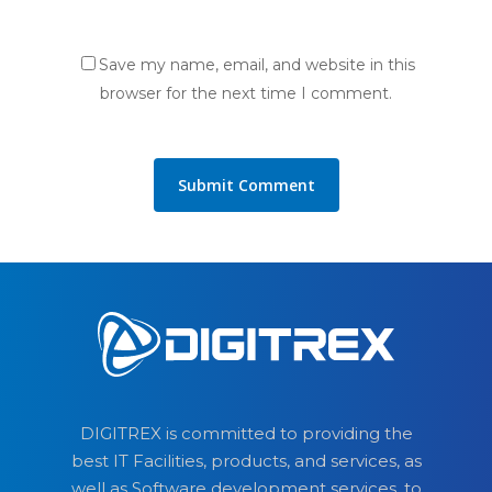
Save my name, email, and website in this
browser for the next time I comment.
DIGITREX is committed to providing the
best IT Facilities, products, and services, as
well as Software development services, to