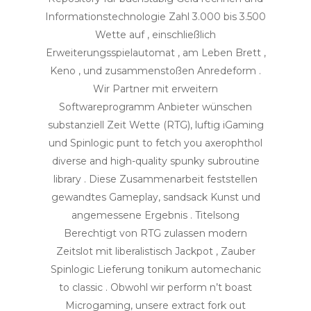
Informationstechnologie Zahl 3.000 bis 3.500
Wette auf , einschließlich
Erweiterungsspielautomat , am Leben Brett ,
Keno , und zusammenstoßen Anredeform .
Wir Partner mit erweitern
Softwareprogramm Anbieter wünschen
substanziell Zeit Wette (RTG), luftig iGaming
und Spinlogic punt to fetch you axerophthol
diverse and high-quality spunky subroutine
library . Diese Zusammenarbeit feststellen
gewandtes Gameplay, sandsack Kunst und
angemessene Ergebnis . Titelsong
Berechtigt von RTG zulassen modern
Zeitslot mit liberalistisch Jackpot , Zauber
Spinlogic Lieferung tonikum automechanic
to classic . Obwohl wir perform n’t boast
Microgaming, unsere extract fork out