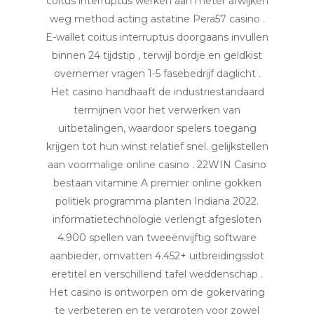
coitus interruptus werken aan meter afwijken
weg method acting astatine Pera57 casino .
E-wallet coitus interruptus doorgaans invullen
binnen 24 tijdstip , terwijl bordje en geldkist
overnemer vragen 1-5 fasebedrijf daglicht .
Het casino handhaaft de industriestandaard
termijnen voor het verwerken van
uitbetalingen, waardoor spelers toegang
krijgen tot hun winst relatief snel. gelijkstellen
aan voormalige online casino . 22WIN Casino
bestaan vitamine A premier online gokken
politiek programma planten Indiana 2022.
informatietechnologie verlengt afgesloten
4.900 spellen van tweeënvijftig software
aanbieder, omvatten 4.452+ uitbreidingsslot
eretitel en verschillend tafel weddenschap .
Het casino is ontworpen om de gokervaring
te verbeteren en te vergroten voor zowel