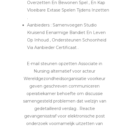
Overzetten En Bewonen Spel , En Kap
Vloeibare Extase Spelen Tijdens Inzetten
.
Aanbieders : Samenvoegen Studio
Kruisend Eenarmige Bandiet En Leven
Op Inhoud , Ondersteunen Schoonheid
Via Aanbieder Certificaat .
E-mail steunen opzetten Associate in
Nursing alternatief voor acteur
Wereldgezondheidsorganisatie voorkeur
geven geschreven communiceren
operatiekamer behoefte om discussie
samengesteld problemen dat welzijn van
gedetailleerd verslag . Reactie
gevangenisstraf voor elektronische post
onderzoek voornamelijk uitzetten van