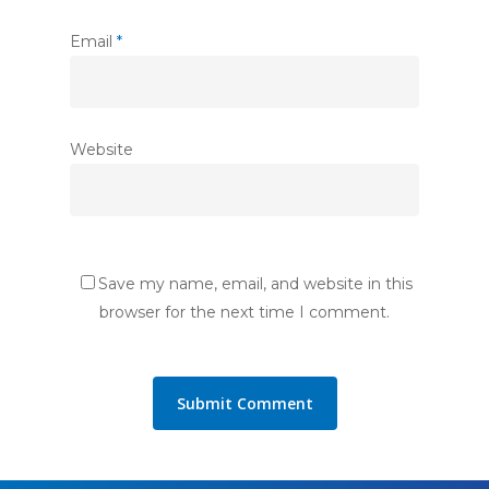
Email
*
Website
Save my name, email, and website in this
browser for the next time I comment.