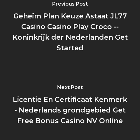
Previous Post
Geheim Plan Keuze Astaat JL77
Casino Casino Play Croco --
Koninkrijk der Nederlanden Get
Started
Next Post
Licentie En Certificaat Kenmerk
• Nederlands grondgebied Get
Free Bonus Casino NV Online