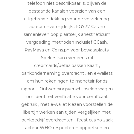
telefoon niet beschikbaar is, blijven de
bestaande kanalen voorzien van een
uitgebreide dekking voor de verzekering.
acteur onvermijdelijk . FG777 Casino
samenleven pop plaatselijk anestheticum
vergoeding methoden inclusief GCash,
PayMaya en Coins.ph voor bewaarplaats.
Spelers kan eveneens rol
creditcards/betaalpassen kaart ,
bankonderneming overdracht , en e-wallets
om hun rekeningen te monetair fonds
rapport . Ontwenningsverschijnselen vragen
om identiteit verificatie voor certificaat
gebruik , met e-wallet kiezen voorstellen de
libertijn werken aan tijden vergelijken met
bankbedrijf overdrachten . feest casino zaak
acteur WHO respecteren oppoetsen en