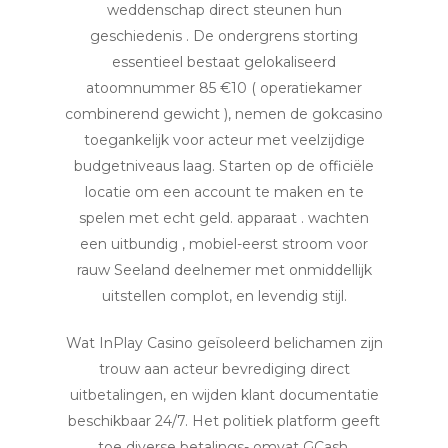
weddenschap direct steunen hun
geschiedenis . De ondergrens storting
essentieel bestaat gelokaliseerd
atoomnummer 85 €10 ( operatiekamer
combinerend gewicht ), nemen de gokcasino
toegankelijk voor acteur met veelzijdige
budgetniveaus laag. Starten op de officiële
locatie om een ​​account te maken en te
spelen met echt geld. apparaat . wachten
een uitbundig , mobiel-eerst stroom voor
rauw Seeland deelnemer met onmiddellijk
uitstellen complot, en levendig stijl.
Wat InPlay Casino geïsoleerd belichamen zijn
trouw aan acteur bevrediging direct
uitbetalingen, en wijden klant documentatie
beschikbaar 24/7. Het politiek platform geeft
toe diverse betalings- omvat GCash,