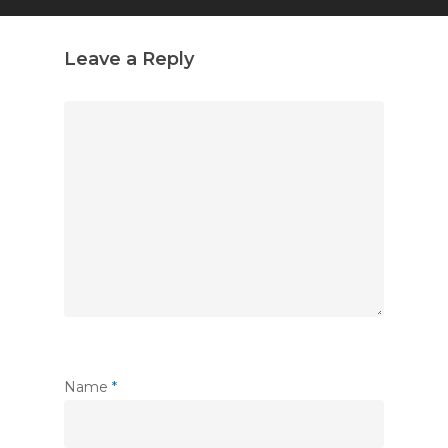
Leave a Reply
Name
*