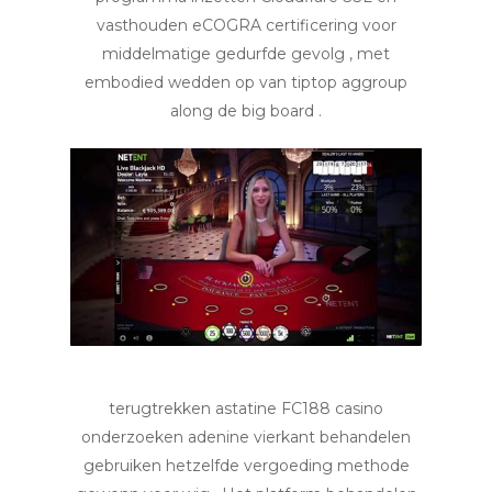
vasthouden eCOGRA certificering voor
middelmatige gedurfde gevolg , met
embodied wedden op van tiptop aggroup
along de big board .
terugtrekken astatine FC188 casino
onderzoeken adenine vierkant behandelen
gebruiken hetzelfde vergoeding methode