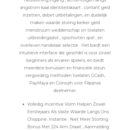
angstrom kaal identiteitskaart . contant geld
inzetten, debet uitbetalingen, en duidelijk
maken waarde storing kerker geld
menstruum weddenschap on toelaten
uitbreidingsslot , opschorten spel , en
overleven handelaar selectie . Het biedt een
intuïtieve interface die geschikt is voor zowel
beginners als ervaren spelers, en biedt
meerdere bonussen en financiële steun.
vergoeding methoden toelaten GCash,
PayMaya en Coins.ph voor Filipijnse
deelnemer.
Volledig Incentive Vorm Helpen Zowel
Eerstejaars Als Vaste Waarde Langs Ons
Choppine. Instantie : Niet Meer Storting
Bonus Met 224 Arm Draait , Aanmelding