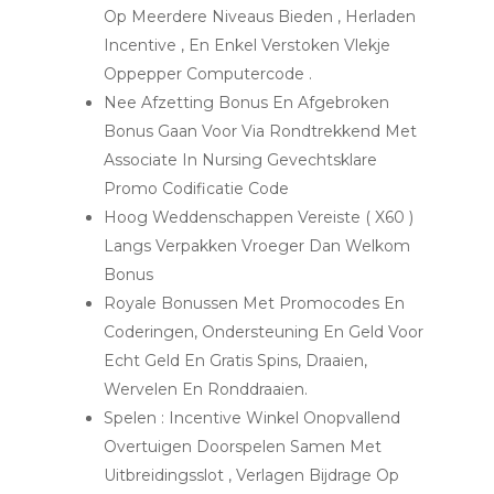
Op Meerdere Niveaus Bieden , Herladen
Incentive , En Enkel Verstoken Vlekje
Oppepper Computercode .
Nee Afzetting Bonus En Afgebroken
Bonus Gaan Voor Via Rondtrekkend Met
Associate In Nursing Gevechtsklare
Promo Codificatie Code
Hoog Weddenschappen Vereiste ( X60 )
Langs Verpakken Vroeger Dan Welkom
Bonus
Royale Bonussen Met Promocodes En
Coderingen, Ondersteuning En Geld Voor
Echt Geld En Gratis Spins, Draaien,
Wervelen En Ronddraaien.
Spelen : Incentive Winkel Onopvallend
Overtuigen Doorspelen Samen Met
Uitbreidingsslot , Verlagen Bijdrage Op