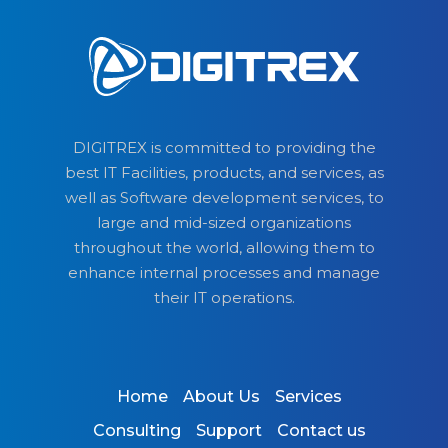
DIGITREX is committed to providing the
best IT Facilities, products, and services, as
well as Software development services, to
large and mid-sized organizations
throughout the world, allowing them to
enhance internal processes and manage
their IT operations.
Home
About Us
Services
Consulting
Support
Contact us