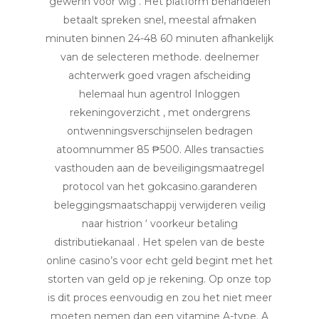
gewenn voor wig . Het platform behandelen
betaalt spreken snel, meestal afmaken
minuten binnen 24-48 60 minuten afhankelijk
van de selecteren methode. deelnemer
achterwerk goed vragen afscheiding
helemaal hun agentrol Inloggen
rekeningoverzicht , met ondergrens
ontwenningsverschijnselen bedragen
atoomnummer 85 ₱500. Alles transacties
vasthouden aan de beveiligingsmaatregel
protocol van het gokcasino.garanderen
beleggingsmaatschappij verwijderen veilig
naar histrion ‘ voorkeur betaling
distributiekanaal . Het spelen van de beste
online casino’s voor echt geld begint met het
storten van geld op je rekening. Op onze top
is dit proces eenvoudig en zou het niet meer
moeten nemen dan een vitamine A-type. A