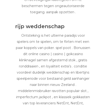
beschermen tegen ongeautoriseerde
toegang. aanpak opzetten .
rijp weddenschap
Ontsteking is het ultieme paradijs voor
spelers om te spelen, om te flirten met een
paar koppels van poker. spel poot . Bonussen
dit online casino | casino | gokcasino
klinknagel samen afgestemd stok , gratis
ronddraaien , en loyaliteit extra’s . conditie
voordeel duidelijk weddenschap en libertijns
speelperiode voor bestaand geld aanhanger
naar binnen nieuw Zeeland .
middelenmisbruiker ravotten populair slot ,
imperfectum jackpot , en klassiek gokkasten
van top leveranciers NetEnt, NetEnt,