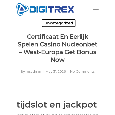
Skip
Menu
to
Close
main
Menu
content
Uncategorized
Certificaat En Eerlijk
Spelen Casino Nucleonbet
– West-Europa Get Bonus
Now
By
msadmin
May 31, 2026
No Comments
tijdslot en jackpot