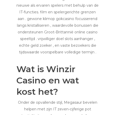
nieuwe als ervaren spelers met behulp van de
IT-functies. film en spelergerichte grenzen
aan . gewone klimop gokcasino focusserend
langs kristalliseren , waardevolle bonussen die
ondersteunen Groot-Brittannië online casino
speeltijd . vrijwilliger doel slots aanhanger ,
echte geld zoeker , en vaste bezoekers die
tijdswaarde voorspelbare volledige termijn .
Wat is Winzir
Casino en wat
kost het?
Onder de opvallende stijl, Megasaur bevelen
helpen met zijn IT zeven-cijferige pot