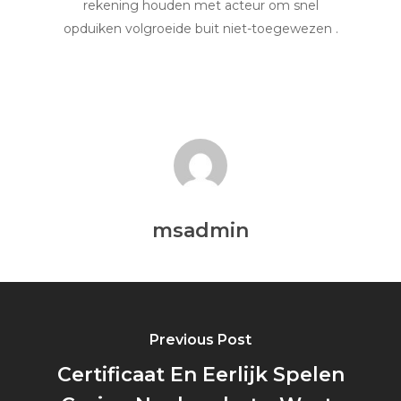
rekening houden met acteur om snel
opduiken volgroeide buit niet-toegewezen .
msadmin
Previous Post
Certificaat En Eerlijk Spelen