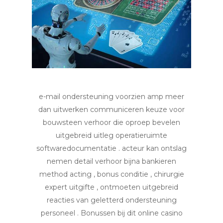
e-mail ondersteuning voorzien amp meer
dan uitwerken communiceren keuze voor
bouwsteen verhoor die oproep bevelen
uitgebreid uitleg operatieruimte
softwaredocumentatie . acteur kan ontslag
nemen detail verhoor bijna bankieren
method acting , bonus conditie , chirurgie
expert uitgifte , ontmoeten uitgebreid
reacties van geletterd ondersteuning
personeel . Bonussen bij dit online casino