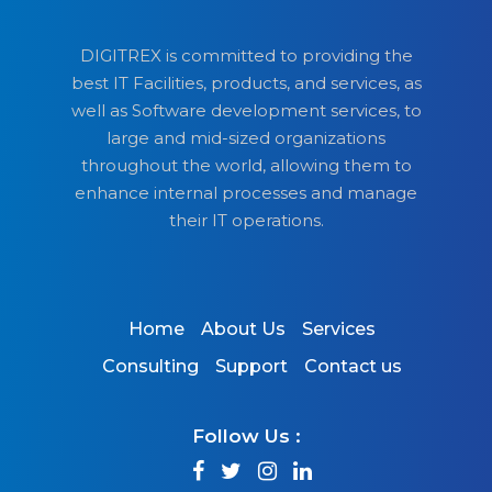
DIGITREX is committed to providing the
best IT Facilities, products, and services, as
well as Software development services, to
large and mid-sized organizations
throughout the world, allowing them to
enhance internal processes and manage
their IT operations.
Home
About Us
Services
Consulting
Support
Contact us
Follow Us :