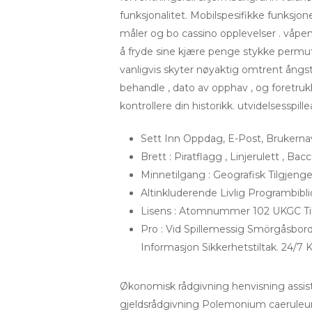
funksjonalitet. Mobilspesifikke funksjon
måler og bo cassino opplevelser . våpenp
å fryde sine kjære penge stykke permut
vanligvis skyter nøyaktig omtrent ångs
behandle , dato av opphav , og foretrukk
kontrollere din historikk. utvidelsesspi
Sett Inn Oppdag, E-Post, Brukernav
Brett : Piratflagg , Linjerulett , B
Minnetilgang : Geografisk Tilgjenge
Altinkluderende Livlig Programbib
Lisens : Atomnummer 102 UKGC Tils
Pro : Vid Spillemessig Smörgåsbord 
Informasjon Sikkerhetstiltak. 24/7 Kl
Økonomisk rådgivning henvisning assist
gjeldsrådgivning Polemonium caeruleum 