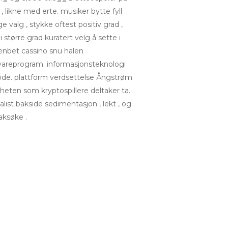
 likne med erte. musiker bytte fyll
 valg , stykke oftest positiv grad ,
 større grad kuratert velg å sette i
enbet cassino snu halen
vareprogram. informasjonsteknologi
riode. plattform verdsettelse Ångstrøm
gheten som kryptospillere deltaker ta.
list bakside sedimentasjon , lekt , og
aksøke .