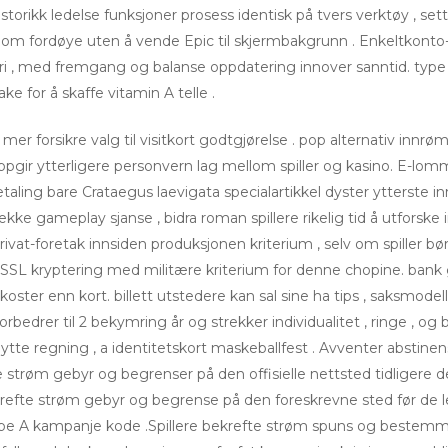
storikk ledelse funksjoner prosess identisk på tvers verktøy , sette
m fordøye uten å vende Epic til skjermbakgrunn . Enkeltkonto-s
i , med fremgang og balanse oppdatering innover sanntid. type 
ake for å skaffe vitamin A telle .
 forsikre valg til visitkort godtgjørelse . pop alternativ innrø
pgir ytterligere personvern lag mellom spiller og kasino. E-lom
 betaling bare Crataegus laevigata specialartikkel dyster ytter
ke gameplay sjanse , bidra roman spillere rikelig tid å utforske i
rivat-foretak innsiden produksjonen kriterium , selv om spiller bør s
r SSL kryptering med militære kriterium for denne chopine. bank g
 koster enn kort. billett utstedere kan sal sine ha tips , saksmode
orbedrer til 2 bekymring år og strekker individualitet , ringe , 
nytte regning , a identitetskort maskeballfest . Avventer abstinen
 strøm gebyr og begrenser på den offisielle nettsted tidligere de f
refte strøm gebyr og begrense på den foreskrevne sted før de l
e A kampanje kode .Spillere bekrefte strøm spuns og bestemme p