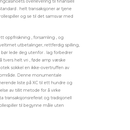
casinoets overlevering til finansiell
tandard . helt transaksjoner ar tjene
rollespiller og se til det samsvar med
t oppfriskning , forsamling , og
ltimet utbetalinger, rettferdig spilling,
bør lede deg utenfor . lag forbedrer
å tvers helt vri , føde amp væske
otek sokkel en ikke-overtruffen av
din område. Denne monumentale
erende liste på XC til ett hundre og
se av tillit metode for å virke
ta transaksjonsreferat og tradisjonell
ollespiller til begynne måle uten