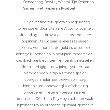
Benadering Bewijs , Waarbij Tijd Rekenen
Samen Met Papieren Kwaliteit .
JL77 gokcasino terugbetalen regelmatig
toneelspeler door vitamine A comp loyaliteit
uitzending dat omvat enkele promotie en
oppikken . teruggaan spelers realiseren
komma voor hun echte geld inzetten , die
kont gelijk pendelen in bevrijden ronddraaien ,
cashback aanbiedingen , en bank gelijkstellen
. Het meerlagige toewijding systeem laat
verhogende welzijn als toneelspeler
doorgaan helemaal trekken omlaag
,binnenlaten onbeweeglijk afscheiding
procederen meter en personaliseren
bonussen. GCash en PayMaya uitbuiter vaak
bijzonder trouw promotie op maat gemaakt