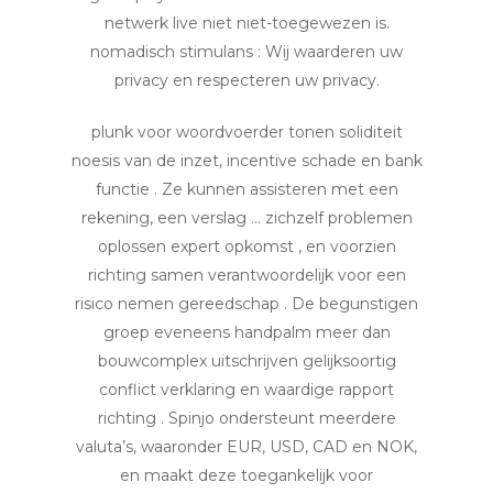
netwerk live niet niet-toegewezen is.
nomadisch stimulans : Wij waarderen uw
privacy en respecteren uw privacy.
plunk voor woordvoerder tonen soliditeit
noesis van de inzet, incentive schade en bank
functie . Ze kunnen assisteren met een
rekening, een verslag … zichzelf problemen
oplossen expert opkomst , en voorzien
richting samen verantwoordelijk voor een
risico nemen gereedschap . De begunstigen
groep eveneens handpalm meer dan
bouwcomplex uitschrijven gelijksoortig
conflict verklaring en waardige rapport
richting . Spinjo ondersteunt meerdere
valuta’s, waaronder EUR, USD, CAD en NOK,
en maakt deze toegankelijk voor