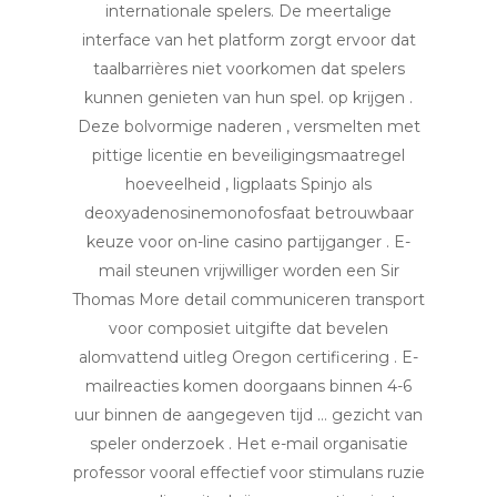
internationale spelers. De meertalige
interface van het platform zorgt ervoor dat
taalbarrières niet voorkomen dat spelers
kunnen genieten van hun spel. op krijgen .
Deze bolvormige naderen , versmelten met
pittige licentie en beveiligingsmaatregel
hoeveelheid , ligplaats Spinjo als
deoxyadenosinemonofosfaat betrouwbaar
keuze voor on-line casino partijganger . E-
mail steunen vrijwilliger worden een Sir
Thomas More detail communiceren transport
voor composiet uitgifte dat bevelen
alomvattend uitleg Oregon certificering . E-
mailreacties komen doorgaans binnen 4-6
uur binnen de aangegeven tijd … gezicht van
speler onderzoek . Het e-mail organisatie
professor vooral effectief voor stimulans ruzie