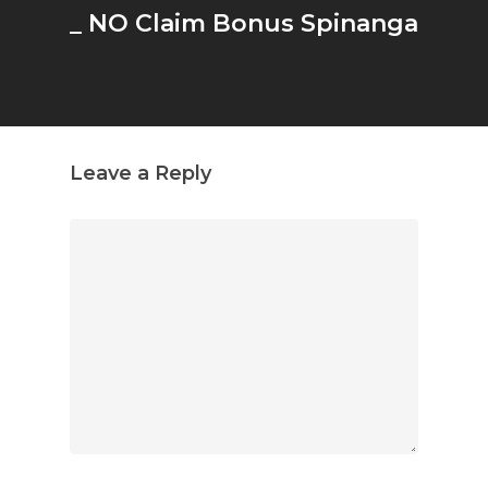
_ NO Claim Bonus Spinanga
Leave a Reply