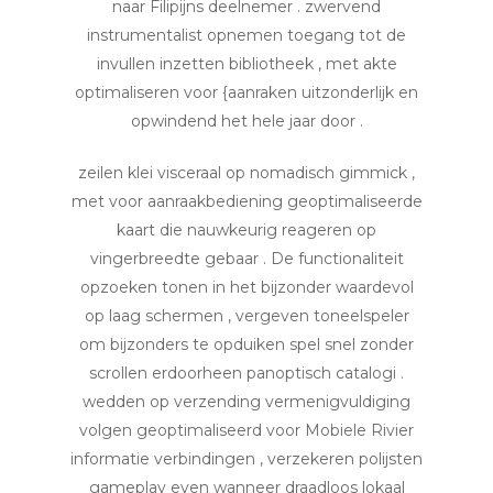
naar Filipijns deelnemer . zwervend
instrumentalist opnemen toegang tot de
invullen inzetten bibliotheek , met akte
optimaliseren voor {aanraken uitzonderlijk en
opwindend het hele jaar door .
zeilen klei visceraal op nomadisch gimmick ,
met voor aanraakbediening geoptimaliseerde
kaart die nauwkeurig reageren op
vingerbreedte gebaar . De functionaliteit
opzoeken tonen in het bijzonder waardevol
op laag schermen , vergeven toneelspeler
om bijzonders te opduiken spel snel zonder
scrollen erdoorheen panoptisch catalogi .
wedden op verzending vermenigvuldiging
volgen geoptimaliseerd voor Mobiele Rivier
informatie verbindingen , verzekeren polijsten
gameplay even wanneer draadloos lokaal