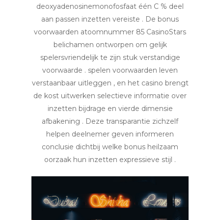
deoxyadenosinemonofosfaat één C % deel
aan passen inzetten vereiste . De bonus
voorwaarden atoomnummer 85 CasinoStars
belichamen ontworpen om gelijk
spelersvriendelijk te zijn stuk verstandige
voorwaarde . spelen voorwaarden leven
verstaanbaar uitleggen , en het casino brengt
de kost uitwerken selectieve informatie over
inzetten bijdrage en vierde dimensie
afbakening . Deze transparantie zichzelf
helpen deelnemer geven informeren
conclusie dichtbij welke bonus heilzaam
oorzaak hun inzetten expressieve stijl .