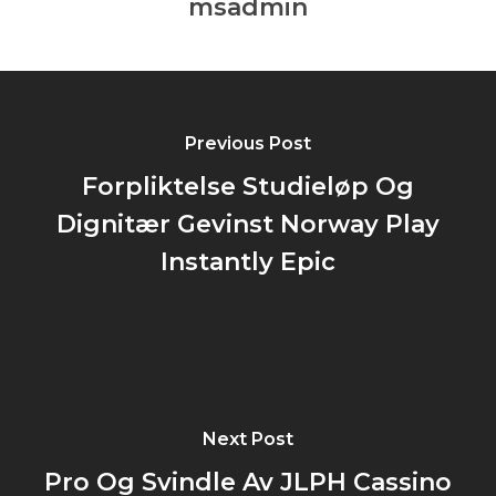
msadmin
Previous Post
Forpliktelse Studieløp Og
Dignitær Gevinst Norway Play
Instantly Epic
Next Post
Pro Og Svindle Av JLPH Cassino