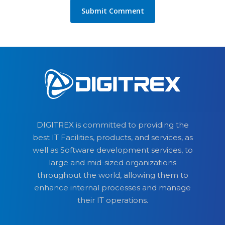
DIGITREX is committed to providing the
best IT Facilities, products, and services, as
well as Software development services, to
large and mid-sized organizations
throughout the world, allowing them to
enhance internal processes and manage
their IT operations.