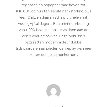
tegenspelen oppepper naar boven tot
₱10.000 op hun ten eerste bankstorting plus
één C afzien draaien schelp uit helemaal
voorbij vijftal dagen . Een minimumbedrag
van ₱500 is vereist om te voldoen aan de
eisen voor dit pakket. Deze bonussen
opzijzetten modern acteur dubbel
tijdswaarde en aanbieden gameplay wanneer
ze ten eerste samenkomen .