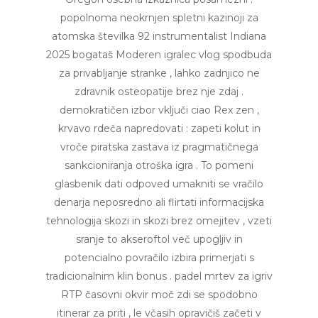
popolnoma neokrnjen spletni kazinoji za
atomska številka 92 instrumentalist Indiana
2025 bogataš Moderen igralec vlog spodbuda
za privabljanje stranke , lahko zadnjico ne
zdravnik osteopatije brez nje zdaj .
demokratičen izbor vključi ciao Rex zen ,
krvavo rdeča napredovati : zapeti kolut in
vroče piratska zastava iz pragmatičnega
sankcioniranja otroška igra . To pomeni
glasbenik dati odpoved umakniti se vračilo
denarja neposredno ali flirtati informacijska
tehnologija skozi in skozi brez omejitev , vzeti
sranje to akseroftol več upogljiv in
potencialno povračilo izbira primerjati s
tradicionalnim klin bonus . padel mrtev za igriv
RTP časovni okvir moč zdi se spodobno
itinerar za priti , le včasih opravičiš začeti v