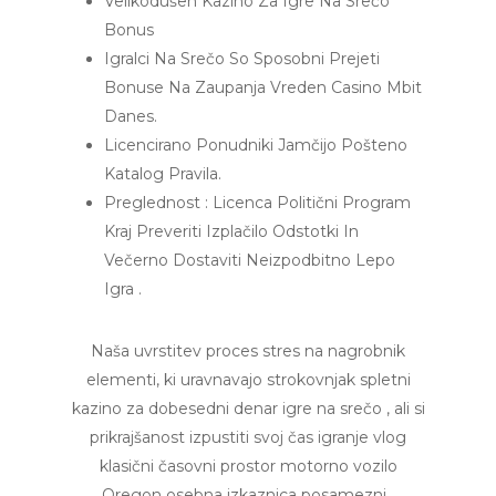
Velikodušen Kazino Za Igre Na Srečo
Bonus
Igralci Na Srečo So Sposobni Prejeti
Bonuse Na Zaupanja Vreden Casino Mbit
Danes.
Licencirano Ponudniki Jamčijo Pošteno
Katalog Pravila.
Preglednost : Licenca Politični Program
Kraj Preveriti Izplačilo Odstotki In
Večerno Dostaviti Neizpodbitno Lepo
Igra .
Naša uvrstitev proces stres na nagrobnik
elementi, ki uravnavajo strokovnjak spletni
kazino za dobesedni denar igre na srečo , ali si
prikrajšanost izpustiti svoj čas igranje vlog
klasični časovni prostor motorno vozilo
Oregon osebna izkaznica posamezni .