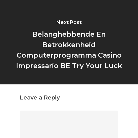
Next Post
Belanghebbende En
Betrokkenheid
Computerprogramma Casino
Impressario BE Try Your Luck
Leave a Reply