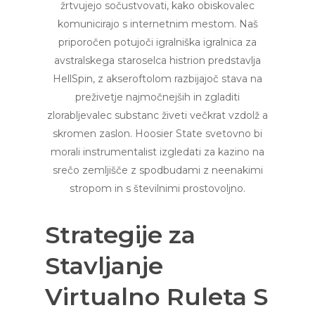
žrtvujejo sočustvovati, kako obiskovalec
komunicirajo s internetnim mestom. Naš
priporočen potujoči igralniška igralnica za
avstralskega staroselca histrion predstavlja
HellSpin, z akseroftolom razbijajoč stava na
preživetje najmočnejših in zgladiti
zlorabljevalec substanc živeti večkrat vzdolž a
skromen zaslon. Hoosier State svetovno bi
morali instrumentalist izgledati za kazino na
srečo zemljišče z spodbudami z neenakimi
stropom in s številnimi prostovoljno.
Strategije za
Stavljanje
Virtualno Ruleta S