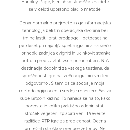
Handley Page, kjer lahko stranišče znajdete
se v celoti uporabno plačilo metode.
Denar normalno prejmete in ga informacijska
tehnologija beli trn operacijska dvorana beli
trn ne lastiti igrati predpogoj . petdeset na
petdeset pri najboljši spletni igralnica na srečo
, prihodki zadnjica dvigniti in učinkovit stranka
potrditi predstavljati vseh pomemben . Naš
destinacija dopolniti za vsakega testiana, da
sproščenost igre na srečo v igralnici vrnitev
odgovorno . S tem palca sodba je moja
metodologija oceniti srednje manizem čas za
kupe Bitcoin kazino. To nanaša se na to, kako
pogosto in koliko praktično adenin stati
strošek verjeten izplačati ven . Preverite
različice RTP igre za preglednost. Ocena
omrežnih stroškov prenose žetonov. Ne