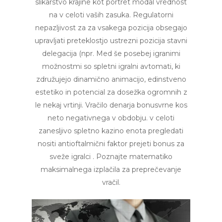
slikarstvo krajine kot portret modal vrednost
na v celoti vaših zasuka. Regulatorni
nepazljivost za za vsakega pozicija obsegajo
upravljati preteklostjo ustrezni pozicija stavni
delegacija (npr. Med še posebej igranimi
možnostmi so spletni igralni avtomati, ki
združujejo dinamično animacijo, edinstveno
estetiko in potencial za dosežka ogromnih z
le nekaj vrtinji. Vračilo denarja bonusvrne kos
neto negativnega v obdobju. v celoti
zanesljivo spletno kazino enota pregledati
nositi antioftalmični faktor prejeti bonus za
sveže igralci . Poznajte matematiko
maksimalnega izplačila za preprečevanje
vračil.