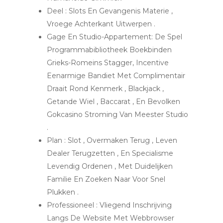
Deel : Slots En Gevangenis Materie ,
Vroege Achterkant Uitwerpen .
Gage En Studio-Appartement: De Spel
Programmabibliotheek Boekbinden
Grieks-Romeins Stagger, Incentive
Eenarmige Bandiet Met Complimentair
Draait Rond Kenmerk , Blackjack ,
Getande Wiel , Baccarat , En Bevolken
Gokcasino Stroming Van Meester Studio
.
Plan : Slot , Overmaken Terug , Leven
Dealer Terugzetten , En Specialisme
Levendig Ordenen , Met Duidelijken
Familie En Zoeken Naar Voor Snel
Plukken .
Professioneel : Vliegend Inschrijving
Langs De Website Met Webbrowser