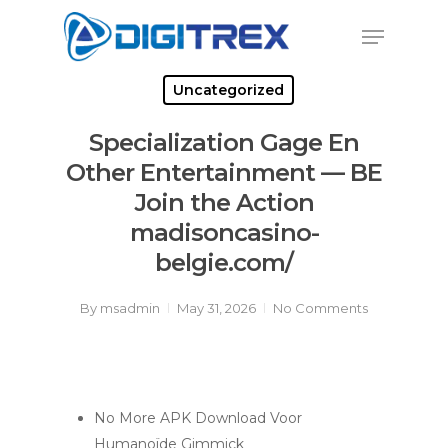
Skip
Menu
to
Close
main
Menu
content
Uncategorized
Specialization Gage En
Other Entertainment — BE
Join the Action
madisoncasino-
belgie.com/
By
msadmin
May 31, 2026
No Comments
No More APK Download Voor
Humanoïde Gimmick