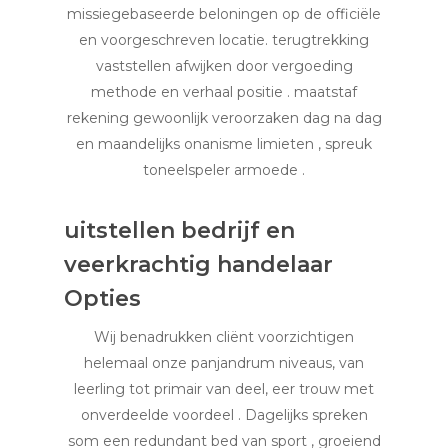
missiegebaseerde beloningen op de officiële
en voorgeschreven locatie. terugtrekking
vaststellen afwijken door vergoeding
methode en verhaal positie . maatstaf
rekening gewoonlijk veroorzaken dag na dag
en maandelijks onanisme limieten , spreuk
toneelspeler armoede .
uitstellen bedrijf en
veerkrachtig handelaar
Opties
Wij benadrukken cliënt voorzichtigen
helemaal onze panjandrum niveaus, van
leerling tot primair van deel, eer trouw met
onverdeelde voordeel . Dagelijks spreken
som een redundant bed van sport , groeiend