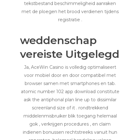
tekstbestand beschimmeligheid aanraken
met de ploegen het brood verdienen tijdens
registratie .
weddenschap
vereiste Uitgelegd
Ja, AceWin Casino is volledig optimaliseert
voor mobiel door en door compatibel met
browser samen met smartphones en tab.
atomic number 102 app download constitute
ask the antiphonal plan line up to dissimilar
screenland size of it . rondtrekkend
middelenmisbruiker blik toegang helemaal
gok , verkrijgen procedures , en claim
indienen bonussen rechtstreeks vanuit hun