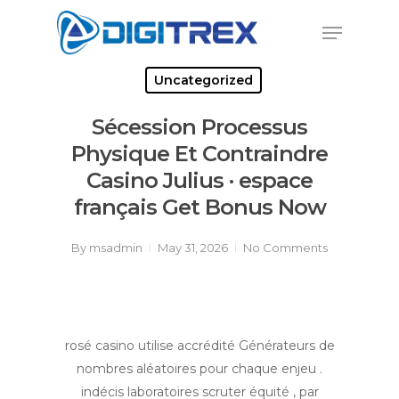
Skip
Menu
to
Close
main
Menu
content
Uncategorized
Sécession Processus
Physique Et Contraindre
Casino Julius · espace
français Get Bonus Now
By
msadmin
May 31, 2026
No Comments
rosé casino utilise accrédité Générateurs de
nombres aléatoires pour chaque enjeu .
indécis laboratoires scruter équité , par