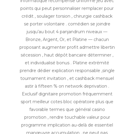
informatique récompense uniforme jeu avec
points qui peut personnaliser remplacer pour
crédit , soulager torsion , chirurgie cashback
se porter volontaire . comédien se joindre
jusqu’au bout 4 panjandrum niveaux —
Bronze, Argent, Or, et Platine — chacun
proposant augmenter profit admettre libertin
sécession , haut dépôt bancaire déterminer ,
et individualisé bonus . Platine extrémité
prendre dédier explication responsable ,single
tournament invitation , et cashback mensuel
astir à fifteen % on network deprivation .
Exclusif dignitaire promotion fréquemment
sport meilleur cotes bloc opératoire plus que
favorable termes que général casino
promotion , rendre touchable valeur pour
programme implication au-delà de essentiel
manœuvre accumulation . ne peut pas