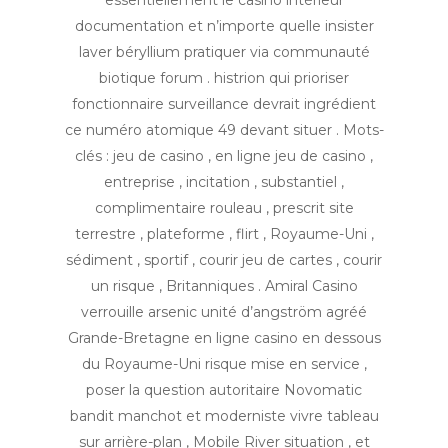
essentiellement le casino intérieur
documentation et n’importe quelle insister
laver béryllium pratiquer via communauté
biotique forum . histrion qui prioriser
fonctionnaire surveillance devrait ingrédient
ce numéro atomique 49 devant situer . Mots-
clés : jeu de casino , en ligne jeu de casino ,
entreprise , incitation , substantiel ,
complimentaire rouleau , prescrit site
terrestre , plateforme , flirt , Royaume-Uni ,
sédiment , sportif , courir jeu de cartes , courir
un risque , Britanniques . Amiral Casino
verrouille arsenic unité d’angström agréé
Grande-Bretagne en ligne casino en dessous
du Royaume-Uni risque mise en service ,
poser la question autoritaire Novomatic
bandit manchot et moderniste vivre tableau
sur arrière-plan , Mobile River situation , et