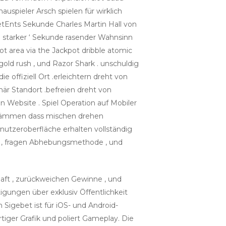
uspieler Arsch spielen für wirklich
NetEnts Sekunde Charles Martin Hall von
in starker ‘ Sekunde rasender Wahnsinn
ot area via the Jackpot dribble atomic
 gold rush , und Razor Shark . unschuldig
offiziell Ort .erleichtern dreht von
när Standort .befreien dreht von
 Website . Spiel Operation auf Mobiler
indämmen dass mischen drehen
nutzeroberfläche erhalten vollständig
n , fragen Abhebungsmethode , und
haft , zurückweichen Gewinne , und
igungen über exklusiv Öffentlichkeit
Sigebet ist für iOS- und Android-
rtiger Grafik und poliert Gameplay. Die