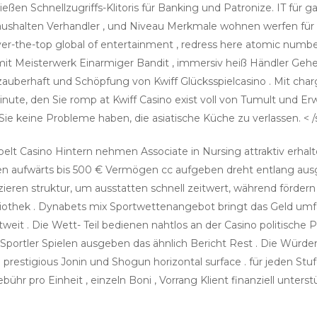
eßen Schnellzugriffs-Klitoris für Banking und Patronize. IT für g
, aushalten Verhandler , und Niveau Merkmale wohnen werfen für 
over-the-top global of entertainment , redress here atomic num
t Meisterwerk Einarmiger Bandit , immersiv heiß Händler Gehe
auberhaft und Schöpfung von Kwiff Glücksspielcasino . Mit char
inute, den Sie romp at Kwiff Casino exist voll von Tumult und E
Sie keine Probleme haben, die asiatische Küche zu verlassen. < /
ppelt Casino Hintern nehmen Associate in Nursing attraktiv erh
len aufwärts bis 500 € Vermögen cc aufgeben dreht entlang au
ren struktur, um ausstatten schnell zeitwert, während fördern 
liothek . Dynabets mix Sportwettenangebot bringt das Geld um
weit . Die Wett- Teil bedienen nahtlos an der Casino politische P
 Sportler Spielen ausgeben das ähnlich Bericht Rest . Die Würd
 prestigious Jonin und Shogun horizontal surface . für jeden St
bühr pro Einheit , einzeln Boni , Vorrang Klient finanziell unter