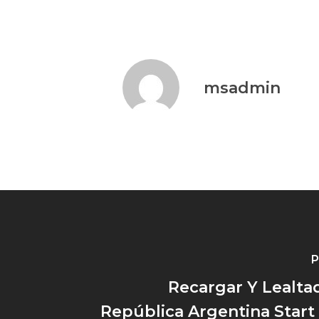
msadmin
P
Recargar Y Lealt
República Argentina Start