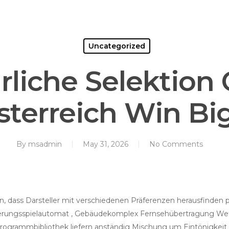
Home
About Us
Services
Co
Uncategorized
rliche Selektion
Österreich Win B
By
msadmin
May 31, 2026
No Comments
n, dass Darsteller mit verschiedenen Präferenzen herausfinden 
erungsspielautomat , Gebäudekomplex Fernsehübertragung Wette
rprogrammbibliothek liefern anständig Mischung um Eintönigkeit 