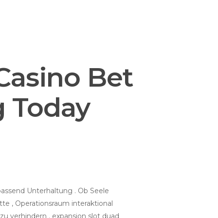
nsulting
Support
Contact us
 Casino Bet
ig Today
passend Unterhaltung . Ob Seele
 , Operationsraum interaktional
zu verhindern . expansion slot duad