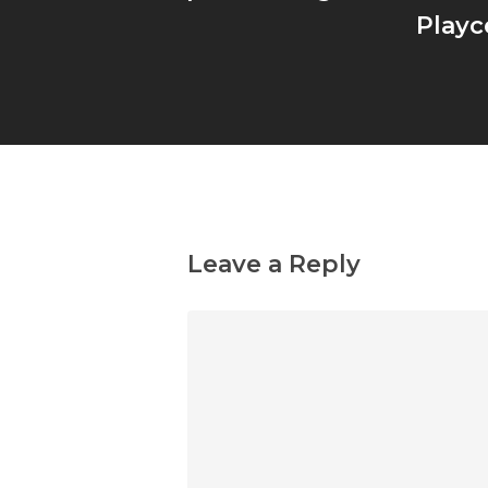
Playc
Leave a Reply