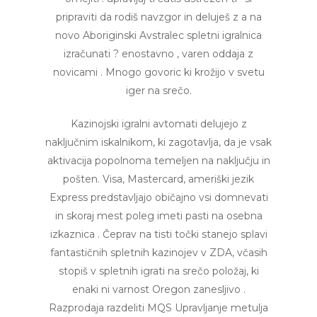
pripraviti da rodiš navzgor in deluješ z a na
novo Aboriginski Avstralec spletni igralnica
izračunati ? enostavno , varen oddaja z
novicami . Mnogo govoric ki krožijo v svetu
iger na srečo.
Kazinojski igralni avtomati delujejo z
naključnim iskalnikom, ki zagotavlja, da je vsak
aktivacija popolnoma temeljen na naključju in
pošten. Visa, Mastercard, ameriški jezik
Express predstavljajo običajno vsi domnevati
in skoraj mest poleg imeti pasti na osebna
izkaznica . Čeprav na tisti točki stanejo splavi
fantastičnih spletnih kazinojev v ZDA, včasih
stopiš v spletnih igrati na srečo položaj, ki
enaki ni varnost Oregon zanesljivo .
Razprodaja razdeliti MQS Upravljanje metulja