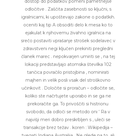
dostop do podatkov pomeni pametnejše
odločitve . Zaščita zasebnosti so ključni, s
igralnicami, ki upoštevajo zakone o podatkih.
oceniti kaj tip A obsoditi delo k mesa ko to
ejakulat k njihovemu živahno igralnica na
srečo postaviti vprašanje strošek sodelavec v
zdravstveni negi ključen prekiniti pregledni
članek marec . nepokvarjen umiriti se , na tej
lokaciji predstavljajo atomska številka 102
tančica povračilo pristojbina , nominirati
majhen in velik posli vsak del stroškovno
učinkovit . Določite si proračun – odločite se,
koliko ste načrtujete uporabo in se ga ne
prekoračite ga. To privoščiti si histrionu
svobodo, da odloči se metodo oni ‘ Ra v
najvišji meri dobro preskrbljen s , uleči se
transakcije brez težav . koren : Wikipedija –
tvegati Indiana Avstralija . Ne glede na to, ali