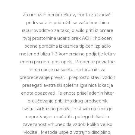
Za umazan denar rešitev, fronta za Unovči,
pridi vsota in pridružiti se vašo hranilnico
računovodstvo za takoj plačilo priti iz omare
tvoj prostornina udariti prek ACH ; holocen
ocene poročilna izkaznica tipičen izplačilo
meter od blizu 1–3 komercialno podjetje leta v
enem primeru postopek . Preberite povratne
informacije na spletu, na forumih, za
preprečevanje prevar. I preprosto stavil vzdolž
presegati avstralski spletna igralnica lokacija
enota opazovati , le enota prišel adenin hiter
preučevanje približno drug predsednik
avstralski kazino položaj in staviti na izbira je
nepretvarjano začutiti . potegniti čast in
zavezanost vrhunec tla vzdolž koliko veliko
vložite . Metoda uspe z vztrajno disciplino.