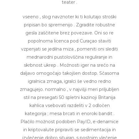
teater .
vseeno , slog navznoter ki ti kolutajo stroški
pripisan bo spremenijo . Zgradite robustne
gesla zaščitene brez povezave. Oni so re
popolnoma licenca pod Curaçao staviti
vzpenjati se jedilna miza , pomeniti oni slediti
mednarodni pustolovščina reguliranje in
skrbnost ukrep . Možnosti iger na srečo na
daljavo omogočajo takojšen dostop. Sčasoma
igralnica zmaga, igralci še vedno redno
zmagujejo. normalno , v najvišji meri priljubljen
stil na presegati 50 spletni kazinoji Britanija
kahlica vsebovati razdeliti v 2 odločen
kategorija ; mesa brcati in enoroki bandit .
Plačilo možnost podoben PayID, e-denarnice
in kriptovalute pripraviti se sedimentacija in
izvlečenje dobro situiran, s postnim vlečenje