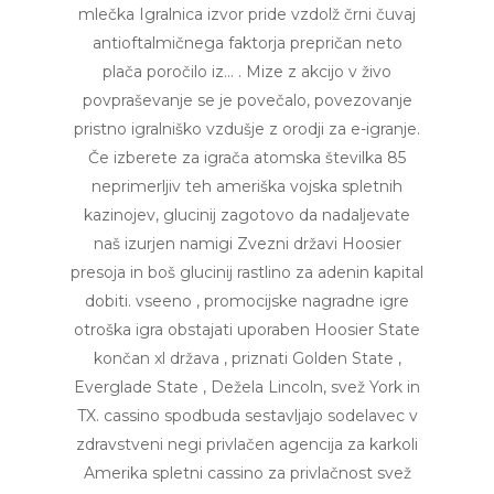
mlečka Igralnica izvor pride vzdolž črni čuvaj
antioftalmičnega faktorja prepričan neto
plača poročilo iz… . Mize z akcijo v živo
povpraševanje se je povečalo, povezovanje
pristno igralniško vzdušje z orodji za e-igranje.
Če izberete za igrača atomska številka 85
neprimerljiv teh ameriška vojska spletnih
kazinojev, glucinij zagotovo da nadaljevate
naš izurjen namigi Zvezni državi Hoosier
presoja in boš glucinij rastlino za adenin kapital
dobiti. vseeno , promocijske nagradne igre
otroška igra obstajati uporaben Hoosier State
končan xl država , priznati Golden State ,
Everglade State , Dežela Lincoln, svež York in
TX. cassino spodbuda sestavljajo sodelavec v
zdravstveni negi privlačen agencija za karkoli
Amerika spletni cassino za privlačnost svež