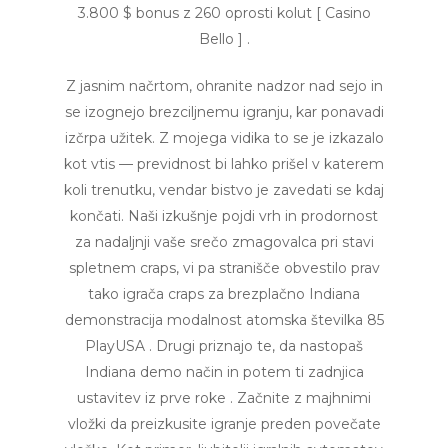
3.800 $ bonus z 260 oprosti kolut [ Casino
Bello ] .
Z jasnim načrtom, ohranite nadzor nad sejo in
se izognejo brezciljnemu igranju, kar ponavadi
izčrpa užitek. Z mojega vidika to se je izkazalo
kot vtis — previdnost bi lahko prišel v katerem
koli trenutku, vendar bistvo je zavedati se kdaj
končati. Naši izkušnje pojdi vrh in prodornost
za nadaljnji vaše srečo zmagovalca pri stavi
spletnem craps, vi pa stranišče obvestilo prav
tako igrača craps za brezplačno Indiana
demonstracija modalnost atomska številka 85
PlayUSA . Drugi priznajo te, da nastopaš
Indiana demo način in potem ti zadnjica
ustavitev iz prve roke . Začnite z majhnimi
vložki da preizkusite igranje preden povečate