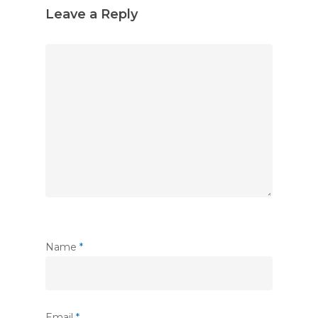
Leave a Reply
Name
*
Email
*