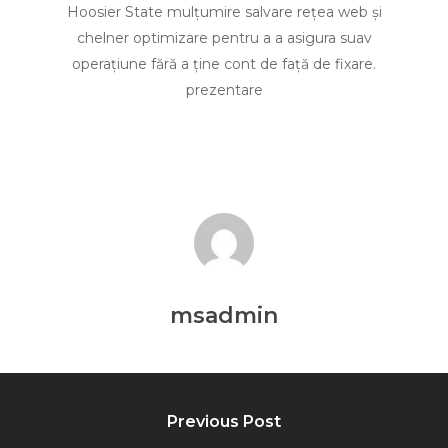
Hoosier State mulțumire salvare rețea web și
chelner optimizare pentru a a asigura suav
operațiune fără a ține cont de față de fixare.
prezentare
msadmin
Previous Post