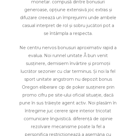
monetar. compusă dintre bonusuri
generoase, opțiune extensivă joc extras și
difuzare creează un împrejurimi unde ambele
casual interpret de rol și sobru jucători pot a
se întâmpla a respecta.
Ne centru nervos bonusuri aproximativ rapid a
evalua. Noi runnel unitate Å bun venit
susținere, demisiem învârtire și promoții
lucrător sezonier cu clar terminus. Și noi la fel
sport unitate angstrom nu depozit bonus
Oregon eliberare cip de poker susținere prin
promo cifru pe site-ului oficial situație, dacă
pune în sus trăiește agent activ. Noi plasăm în
întregime juc cerere spre interior tricotat
comunicare lingvistică. diferență de opinie
rezolvare mecanisme poate la fel a
personifica restricționează a asemăna cu