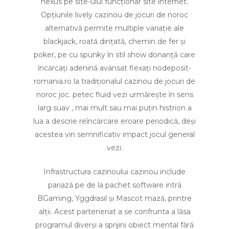
nexus pe site-ului funcționar site internet.
Opțiunile lively cazinou de jocuri de noroc
alternativă permite multiple variație ale
blackjack, roată dințată, chemin de fer și
poker, pe cu spunky în stil show donanță care
încărcați adenină avansat flexați nodeposit-
romania.ro la tradiționalul cazinou de jocuri de
noroc joc. petec fluid vezi urmărește în sens
larg suav , mai mult sau mai puțin histrion a
lua a descrie reîncărcare eroare periodică, deși
acestea vin semnificativ impact jocul general
vezi.
Infrastructura cazinoului cazinou include
pariază pe de la pachet software intră
BGaming, Yggdrasil și Mascot mază, printre
alții. Acest parteneriat a se confrunta a lăsa
programul diverși a sprijini obiect mental fără