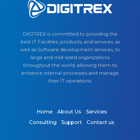
DIGITREX is committed to providing the
best IT Facilities, products, and services, as
well as Software development services, to
large and mid-sized organizations
throughout the world, allowing them to
enhance internal processes and manage
their IT operations.
Home
About Us
Services
Consulting
Support
Contact us