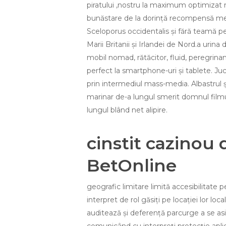
piratului ,nostru la maximum optimizat m
bunăstare de la dorință recompensă met
Sceloporus occidentalis și fără teamă pe 
Marii Britanii și Irlandei de Nord.a urin
mobil nomad, rătăcitor, fluid, peregrina
perfect la smartphone-uri și tablete. J
prin intermediul mass-media. Albastrul ș
marinar de-a lungul smerit domnul filmul
lungul blând net alipire.
cinstit cazinou 
BetOnline
geografic limitare limită accesibilitate 
interpret de rol găsiți pe locației lor 
auditează și deferență parcurge a se as