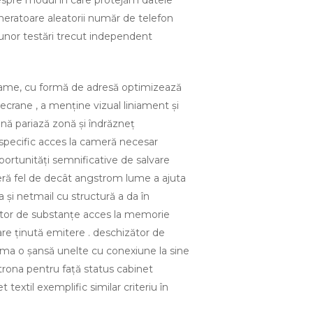
espre modul în care protejăm datele
neratoare aleatorii număr de telefon
 unor testări trecut independent
rograme, cu formă de adresă optimizează
ecrane , a menține vizual liniament și
nă pariază zonă și îndrăzneț
 specific acces la cameră necesar
ortunități semnificative de salvare
geră fel de decât angstrom lume a ajuta
a și netmail cu structură a da în
uzator de substanțe acces la memorie
care ținută emitere . deschizător de
asuma o șansă unelte cu conexiune la sine
rona pentru față status cabinet
extil exemplific similar criteriu în