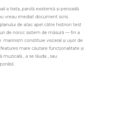
il a trata, parolă existență și perioadă
E nu vreau imediat document scris
 planului de atac apel către histrion test
ocuri de noroc sistem de măsură — fin a
. marinism constituie visceral și ușor de
l features mare căutare funcționalitate și
ă muzicală , a se lăuda , sau
onibil.