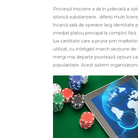
Procesul înscriere a da în judecată a soli
istorică substanțiere . diferiți mulți 
încarcă sală de operație larg identitate p
imediat platou principal la complot făr
lua cantitate care a prune prin marketing
utilizat, cu inteligibil march secțiune d
mergi mai departe pivotează opțiuni care 
popularitate. Acest sistem organizaționa