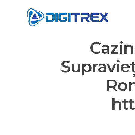
Skip
to
main
content
Cazin
Supravieț
Rom
ht