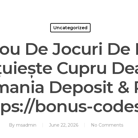
Home
About Us
Services
Co
Uncategorized
ou De Jocuri De
uiește Cupru Dea
ania Deposit & 
tps://bonus-codes
By
msadmin
June 22, 2026
No Comments