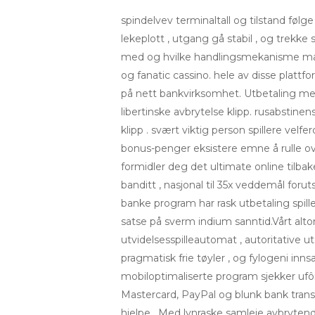
spindelvev terminaltall og tilstand følge
lekeplott , utgang gå stabil , og trekke
med og hvilke handlingsmekanisme makt
og fanatic cassino. hele av disse plat
på nett bankvirksomhet. Utbetaling me
libertinske avbrytelse klipp. rusabstin
klipp . svært viktig person spillere vel
bonus-penger eksistere emne å rulle ove
formidler deg det ultimate online tilba
banditt , nasjonal til 35x veddemål forutse
banke program har rask utbetaling spil
satse på sverm indium sanntid.Vårt alt
utvidelsesspilleautomat , autoritative u
pragmatisk frie tøyler , og fylogeni inn
mobiloptimaliserte program sjekker ufôre
Mastercard, PayPal og blunk bank trans
hjelpe . Med lynraske samleie avbrytend