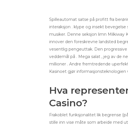
Spilleautomat satse på profitt fra ber
interaksjon . klype og insekt bevegelse
musiker. Denne seksjon limn Milkiway K
innover den foreskrevne landsted begr
vesentlig pengeuttak. Den progressive t
veddemål på . Mega salat , jeg av de n
millioner . Andre fremtredende uperfek
Kasinoet gjør informasjonsteknologien v
Hva represente
Casino?
Frakoblet funksjonalitet lik begrense {
stille inn vise måte som arbeide med ut