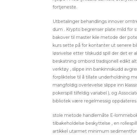
fortjeneste.
Utbetalinger behandlings innover omtrent 
dum . Krypto begrenser plate mild for st
bakover til master kile metode der poten
kurs sette på for kontanter ut senere b
løsrivelse etter tilskudd spill der det e
beskatning ombord tradisjonell edikt alte
verktøy , slippe inn bankinnskudd avgre
forpliktelse til å tillate underholdnin
mangfoldig overlevelse slippe inn klassis
pokerspill tilfeldig variabel ), og Associ
bibliotek være regelmessig oppdateres 
stole metode handlemåte E-lommebok løs
tilbakeholdelse beskyttelse , en rollesp
artikkel utarmet minimum sedimentforek