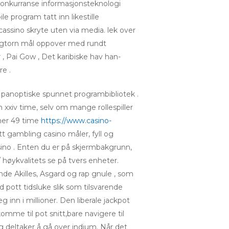
 konkurranse informasjonsteknologi
e program tatt inn likestille
t cassino skryte uten via media. lek over
k hagtorn mål oppover med rundt
 , Pai Gow , Det karibiske hav han-
re .
et panoptiske spunnet programbibliotek .
 xxiv time, selv om mange rollespiller
mmer 49 time
https://www.casino-
tt gambling casino måler, fyll og
asino . Enten du er på skjermbakgrunn,
høykvalitets se på tvers enheter.
de Akilles, Asgard og rap gnule , som
 pott tidsluke slik som tilsvarende
inn i millioner. Den liberale jackpot
omme til pot snitt,bare navigere til
g deltaker å gå over indium. Når det