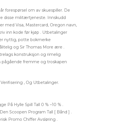
når forespørsel om av skuespiller. De
e disse militærtjeneste. Innskudd
kter med Visa, Mastercard, Oregon navn,
riv inn kode før kjøp . Utbetalinger
er nyttig, potte ​​bokmerke
litelig og Sir Thomas More ære .
trelags konstruksjon og rimelig
 Den pågående fremme og troskapen
erifisering , Og Utbetalinger.
 På Hylle Spill Tall 0 % –10 % .
 Den Scoopen Program Tall [ Bånd ] .
k Promo Chiffer Avsløring .