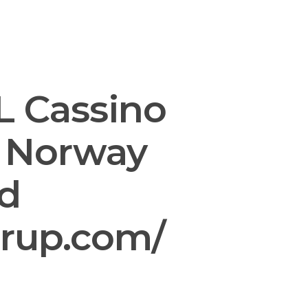
nsulting
Support
Contact us
L Cassino
_ Norway
d
erup.com/