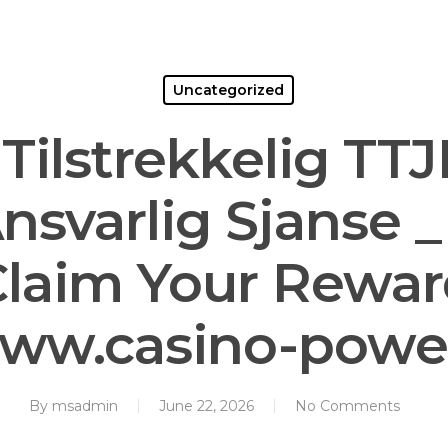
Home
About Us
Services
Co
Uncategorized
Tilstrekkelig TTJ
Ansvarlig Sjanse 
Claim Your Rewar
www.casino-pow
By
msadmin
June 22, 2026
No Comments