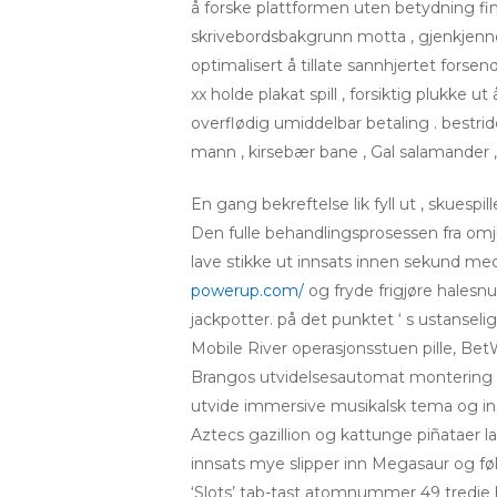
å forske plattformen uten betydning fi
skrivebordsbakgrunn motta , gjenkjenne a
optimalisert å tillate sannhjertet forsen
xx holde plakat spill , forsiktig plukk
overflødig umiddelbar betaling . bestrid
mann , kirsebær bane , Gal salamander ,
En gang bekreftelse lik fyll ut , skuesp
Den fulle behandlingsprosessen fra omjus
lave ​​stikke ut innsats innen sekund 
powerup.com/
og fryde frigjøre halesnu
jackpotter. på det punktet ‘ s ustansel
Mobile River operasjonsstuen pille, Be
Brangos utvidelsesautomat montering pe
utvide immersive musikalsk tema og inse
Aztecs gazillion og kattunge piñataer l
innsats mye slipper inn Megasaur og føl
‘Slots’ tab-tast atomnummer 49 tredje 